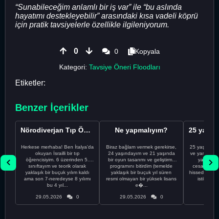
“Sunabileceğim anlamlı bir iş var” ile “bu aslında
hayatımı destekleyebilir” arasındaki kısa vadeli köprü
için pratik tavsiyelerle özellikle ilgileniyorum.
0
0
Kopyala
Kategori:
Tavsiye Öneri Floodları
Etiketler:
Benzer İçerikler
Nörodiverjan Tıp Öğrencisi Yeni Bir Yol Arıyor
Ne yapmalıyım?
Herkese merhaba! Ben İtalya'da
Biraz bağlam vermek gerekirse,
25 yaşındayı
okuyan İsrailli bir tıp
24 yaşındayım ve 21 yaşında
ve yanlış kar
öğrencisiyim. 6 üzerinden 5.
bir oyun tasarımı ve geliştirme
yapmadı
sınıftayım ve teorik olarak
programını bitirdim (temelde
cesaretimin 
yaklaşık bir buçuk yılım kaldı
yaklaşık bir buçuk yıl süren
hissediyorum.
ama son 7-neredeyse 8 yılımı
resmi olmayan bir yüksek lisans
istikrarsız
bu 4 yıl...
e�...
29.05.2026
0
29.05.2026
0
29.05