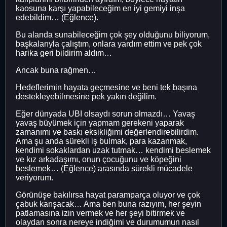
kaosuna karşı yapabileceğim en iyi gemiyi inşa
edebildim… (Eğlence).
Bu alanda sunabileceğim çok şey olduğunu biliyorum,
başkalarıyla çalıştım, onlara yardım ettim ve pek çok
harika geri bildirim aldım…
Ancak buna rağmen…
Hedeflerimin hayata geçmesine ve beni tek başına
destekleyebilmesine pek yakın değilim.
Eğer dünyada UBI olsaydı sorun olmazdı… Yavaş
yavaş büyümek için yapmam gerekeni yaparak
zamanımı ve baskı eksikliğimi değerlendirebilirdim.
Ama şu anda sürekli iş bulmak, para kazanmak,
kendimi sokaklardan uzak tutmak… kendimi beslemek
ve kız arkadaşımı, onun çocuğunu ve köpeğini
beslemek… (Eğlence) arasında sürekli mücadele
veriyorum.
Görünüşe bakılırsa hayat paramparça oluyor ve çok
çabuk karışacak… Ama ben buna razıyım, her şeyin
patlamasına izin vermek ve her şeyi bitirmek ve
olaydan sonra nereye indiğimi ve durumumun nasıl