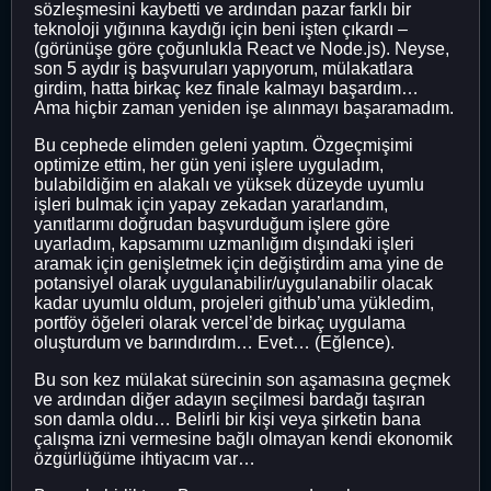
sözleşmesini kaybetti ve ardından pazar farklı bir
teknoloji yığınına kaydığı için beni işten çıkardı –
(görünüşe göre çoğunlukla React ve Node.js). Neyse,
son 5 aydır iş başvuruları yapıyorum, mülakatlara
girdim, hatta birkaç kez finale kalmayı başardım…
Ama hiçbir zaman yeniden işe alınmayı başaramadım.
Bu cephede elimden geleni yaptım. Özgeçmişimi
optimize ettim, her gün yeni işlere uyguladım,
bulabildiğim en alakalı ve yüksek düzeyde uyumlu
işleri bulmak için yapay zekadan yararlandım,
yanıtlarımı doğrudan başvurduğum işlere göre
uyarladım, kapsamımı uzmanlığım dışındaki işleri
aramak için genişletmek için değiştirdim ama yine de
potansiyel olarak uygulanabilir/uygulanabilir olacak
kadar uyumlu oldum, projeleri github’uma yükledim,
portföy öğeleri olarak vercel’de birkaç uygulama
oluşturdum ve barındırdım… Evet… (Eğlence).
Bu son kez mülakat sürecinin son aşamasına geçmek
ve ardından diğer adayın seçilmesi bardağı taşıran
son damla oldu… Belirli bir kişi veya şirketin bana
çalışma izni vermesine bağlı olmayan kendi ekonomik
özgürlüğüme ihtiyacım var…