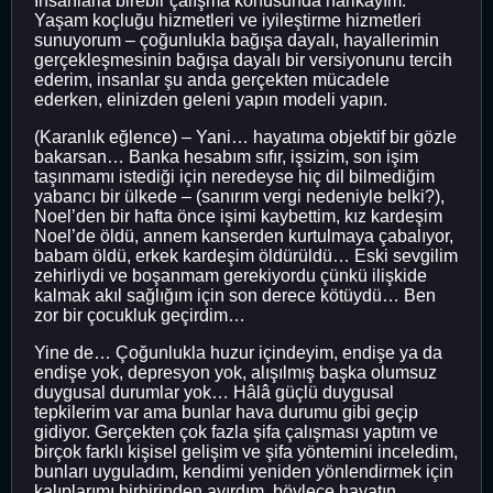
İnsanlarla birebir çalışma konusunda harikayım.
Yaşam koçluğu hizmetleri ve iyileştirme hizmetleri
sunuyorum – çoğunlukla bağışa dayalı, hayallerimin
gerçekleşmesinin bağışa dayalı bir versiyonunu tercih
ederim, insanlar şu anda gerçekten mücadele
ederken, elinizden geleni yapın modeli yapın.
(Karanlık eğlence) – Yani… hayatıma objektif bir gözle
bakarsan… Banka hesabım sıfır, işsizim, son işim
taşınmamı istediği için neredeyse hiç dil bilmediğim
yabancı bir ülkede – (sanırım vergi nedeniyle belki?),
Noel’den bir hafta önce işimi kaybettim, kız kardeşim
Noel’de öldü, annem kanserden kurtulmaya çabalıyor,
babam öldü, erkek kardeşim öldürüldü… Eski sevgilim
zehirliydi ve boşanmam gerekiyordu çünkü ilişkide
kalmak akıl sağlığım için son derece kötüydü… Ben
zor bir çocukluk geçirdim…
Yine de… Çoğunlukla huzur içindeyim, endişe ya da
endişe yok, depresyon yok, alışılmış başka olumsuz
duygusal durumlar yok… Hâlâ güçlü duygusal
tepkilerim var ama bunlar hava durumu gibi geçip
gidiyor. Gerçekten çok fazla şifa çalışması yaptım ve
birçok farklı kişisel gelişim ve şifa yöntemini inceledim,
bunları uyguladım, kendimi yeniden yönlendirmek için
kalıplarımı birbirinden ayırdım, böylece hayatın