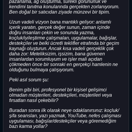
pazarlama, ağ oluşturma, sürekli görünürlük ve
kendimi tanıtma konularında gerçekten zorlanıyorum.
Ben doğal bir satıcıdan ziyade münzevi bir tipim.
Uzun vadeli vizyon bana mantıklı geliyor: anlamlı
içerik yaratın, gerçek değer sunun, zaman içinde
doğru insanları çekin ve sonunda yazma,
koçluk/iyileştirme çalışmaları, uygulamalar, bağışlar,
destekçiler ve belki ücretli teklifler etrafında bir geçim
kaynağı oluşturun. Ancak kısa vadeli gerçeklik çok
daha zor: Meteliksizim, işsizim, bana güvenen
insanlardan sorumluyum ve işler mali açıdan
çökmeden önce bir sonraki en gerçekçi hamlenin ne
olduğunu bulmaya çalışıyorum.
Peki asıl sorum şu:
Benim gibi biri, profesyonel bir kişisel gelişimci
olmadan müşterileri, destekçileri, müşterileri veya
fırsatları nasıl çekebilir?
Buradan sonra ilk olarak neye odaklanırsınız: koçluk/
şifa seansları, yazı yazmak, YouTube, nefes çalışması
uygulaması, bağışlar/destekçiler veya göremediğim
bazı karma yollar?