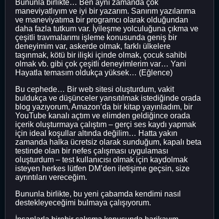
Bununla birlikte… Ben aynı zamanda çok
maneviyatlıyım ve iyi bir yazarım. Sanırım yazılarıma
ve maneviyatıma bir programcı olarak olduğundan
daha fazla tutkum var. İyileşme yolculuğuna çıkma ve
çeşitli travmalarımı işleme konusunda geniş bir
deneyimim var, askerde olmak, farklı ülkelere
taşınmak, kötü bir ilişki içinde olmak, çocuk sahibi
olmak vb. gibi çok çeşitli deneyimlerim var… Yani
Hayatla temasım oldukça yüksek… (Eğlence)
Bu cephede… Bir web sitesi oluşturdum, vakit
buldukça ve düşünceler yansıtılmak istediğinde orada
blog yazıyorum, Amazon’da bir kitap yayınladım, bir
YouTube kanalı açtım ve elimden geldiğince orada
içerik oluşturmaya çalıştım – gerçi ses kaydı yapmak
için ideal koşullar altında değilim… Hatta yakın
zamanda halka ücretsiz olarak sunduğum, kapalı beta
testinde olan bir nefes çalışması uygulaması
oluşturdum – test kullanıcısı olmak için kaydolmak
isteyen herkes lütfen DM’den iletişime geçsin, size
ayrıntıları vereceğim.
Bununla birlikte, bu yeni çabamda kendimi nasıl
destekleyeceğimi bulmaya çalışıyorum.