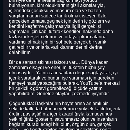
birisiyle derinlemesine bağ kurmayı yorucu
bulmuyorum, kim olduklarının gizli akıntılarıyla,
içlerindeki çocuksu ve masum olan ve bazen
yargılanmadan sadece tanık olmak isteyen özle
gerçekten temasa geçmek için derin iç gözlem ve
kendini keşfetme çalışmasıyla ilgili gerçek işi
yapmaları için kabı tutarak kendileri hakkında daha
fazlasını keşfetmelerine ve ortaya çıkarmalarına
yardımcı olmak için bir sohbete gerçek bir varlık
getirebilir ve onlarla varlıklarının derinliklerine
dalabilirim.
Bir de zaman sıkıntısı faktörü var… Dünya kadar
zamanım olsaydı ve enerjimi tüketen hiçbir şey
olmasaydı… Yalnızca insanlara değer sağlayarak, iyi
içerik yaratarak ve bunun işe yaraması için gereken
her şeyi nasıl yapacağımı bularak, YouTube’a merkezi
bir çekicilik görevi görebileceği ölçüde yatırım
yapabilirdim. Genelde olayları çözmede iyiyimdir.
Çoğunlukla: Başkalarının hayatlarına anlamlı bir
şekilde katkıda bulunan yeterince yüksek kaliteli içerik
üretin, paylaştığınız içerik aracılığıyla kamuoyunda
yetkinliğinizi gösterin, savunmasız olun ve insanların
bağlantı kurabileceği biri olun, özgün olun, gerçek
olun… ve kendi kabilenizin ilgisini çektikten sonra,