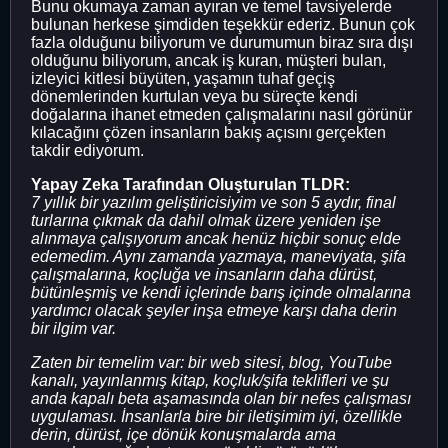
Bunu okumaya zaman ayıran ve temel tavsiyelerde
bulunan herkese şimdiden teşekkür ederiz. Bunun çok
fazla olduğunu biliyorum ve durumumun biraz sıra dışı
olduğunu biliyorum, ancak iş kuran, müşteri bulan,
izleyici kitlesi büyüten, yaşamın tuhaf geçiş
dönemlerinden kurtulan veya bu süreçte kendi
doğalarına ihanet etmeden çalışmalarını nasıl görünür
kılacağını çözen insanların bakış açısını gerçekten
takdir ediyorum.
Yapay Zeka Tarafından Oluşturulan TLDR:
7 yıllık bir yazılım geliştiricisiyim ve son 5 aydır, final
turlarına çıkmak da dahil olmak üzere yeniden işe
alınmaya çalışıyorum ancak henüz hiçbir sonuç elde
edemedim. Aynı zamanda yazmaya, maneviyata, şifa
çalışmalarına, koçluğa ve insanların daha dürüst,
bütünleşmiş ve kendi içlerinde barış içinde olmalarına
yardımcı olacak şeyler inşa etmeye karşı daha derin
bir ilgim var.
Zaten bir temelim var: bir web sitesi, blog, YouTube
kanalı, yayınlanmış kitap, koçluk/şifa teklifleri ve şu
anda kapalı beta aşamasında olan bir nefes çalışması
uygulaması. İnsanlarla bire bir iletişimim iyi, özellikle
derin, dürüst, içe dönük konuşmalarda ama