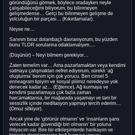
göründüğünü görmek, böylece oradayken neyle
çalışabileceğimi biliyorum, bu bilinmeyen
gelişmedense… Gerçi bu bilinmeyen gelişme de
yolculuğun bir parçası… (Kıkırdamalar).
Neyse ne…
Sanırım biraz dolambaçlı davranıyorum, bu yüzden
bunu TLDR sorularına odaklamalıyım….
(Düşünür) – Neyi bilmem gerekiyor…
Zaten temelim var… Ama pazarlamaktan veya kendimi
satmaya çalışmaktan nefret ediyorum, sürekli ‘ağ
oluşturma’ benim için çok yorucu. Ben cinsel 5
enneagram tipiyim ve sosyal pilimiz neredeyse yok
denecek kadar az… (Eğlence). Ağ kurmaya ve
kendimi pazarlamaya çok fazla zaman
harcamaktansa, bir mağarada yaşamayı ve tam bir
sessizlik içinde meditasyon yapmayı tercih ederim…
(Omuz silkiyor).
Ancak yine de ‘görünür olmanın’ ve ‘insanların şans
verecek kadar güvendiği biri olmanın’ bir yoluna
ihtiyacım var. Bire bir etkileşimlerde harikayım ve