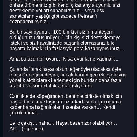
onlara ürünleriniz gibi kendi çıkarlarıyla uyumlu sizi
destekleme yolları sunabilirsiniz… veya eski
sanatçıların yaptığı gibi sadece Petrean’ı
cezbedebilirsiniz…
Bu bir sayı oyunu… 100 bin kişi sizin muhteşem
olduğunuzu düşünüyor, 1 bin kişi sizi desteklemeye
istekli ve siz hayalinizde başarılı olamasanız bile
hayatta kalmak için fazlasıyla para kazanıyorsunuz…
Ama bu uzun bir oyun… Kısa oyunla ne yapmalı…
Şu anda ‘bırak hayat olsun, eğer öyle olacaksa öyle
olacak’ enerjisindeyim, ancak bunun gerçekleşmesine
yönelik aktif olarak ilerlemek için bundan daha fazla
aracılık ve sorumluluk almak istiyorum.
Özellikle de köpeğimden, benimle birlikte olmak için
başka bir ülkeye taşınan kız arkadaşıma, çocuğuma
kadar bana bağımlı olan insanlar varken… Kendi
çocuklarıma…
Le iç çekiş… haha… Hayat bazen zor olabiliyor…
Ah… (Eğlence).