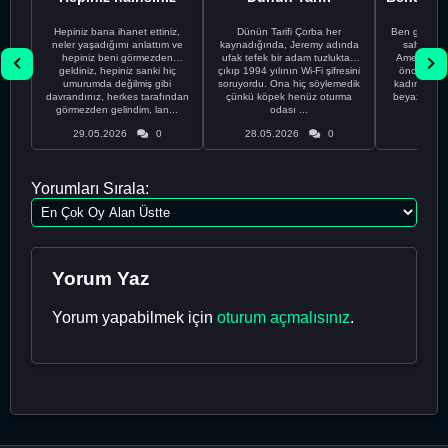
Hepiniz bana ihanet ettiniz,
Dünün Tarifi Çorba her
Ben gururl
neler yaşadığımı anlattım ve
kaynadığında, Jeremy adında
sahip %10
hepiniz beni görmezden
ufak tefek bir adam tuzluktan
Amerikalıyı
geldiniz, hepiniz sanki hiç
çıkıp 1994 yılının Wi-Fi şifresini
önce ünive
umurumda değilmiş gibi
soruyordu. Ona hiç söylemedik
kadınla ta
davrandınız, herkes tarafından
çünkü köpek henüz oturma
beyaz olduğu
görmezden gelindim, lan...
odası ...
bir
29.05.2026
0
28.05.2026
0
28.05
Yorumları Sırala:
Yorum Yaz
Yorum yapabilmek için
oturum açmalısınız
.