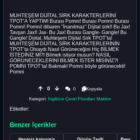
MUHTEŞEM DİJİTAL SİRK KARAKTERLERİNİ
TPOT’A YAPTIM! Burası Pomni! Burası Pomni! Burası
Pomni! Pomni! itibaren "İnanılmaz" Dijital sirk!! Bu Jax!
Tavşan Jax!! Jax- Bu Jax! Burası Gangle- Gangle! Bu
Gangle! Dijital, Muhteşem Dijital Sirk TPOT’ta!
MUHTEŞEM DİJİTAL SİRK KARAKTERLERİNİN
TPOT’ta Olsaydı Nasıl Görüneceğini Hiç BİLMEK
İSTEDİNİZ Mİ?! Bilmek istiyor musun? NASIL
GÖRÜNECEKLERİNİ BİLMEK İSTER MİSİNİZ?!
POMNI TPOT’ta! Bakmak! Pomni böyle görünecekti!
Pomni
0
0
Kopyala
Kategori:
İngilizce Çeviri Floodları Makine
Etiketler:
Benzer İçerikler
Hepiniz hainsiniz
Dünün Tarifi