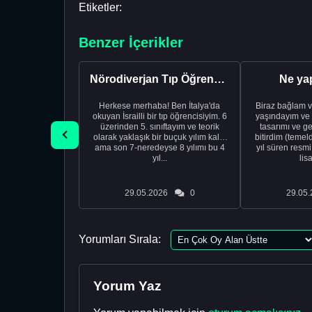
Etiketler:
Benzer İçerikler
Nörodiverjan Tıp Öğrencisi Yeni Bir Yol Arıyor
Ne ya
Herkese merhaba! Ben İtalya'da
Biraz bağlam v
okuyan İsrailli bir tıp öğrencisiyim. 6
yaşındayım ve 
üzerinden 5. sınıftayım ve teorik
tasarımı ve ge
olarak yaklaşık bir buçuk yılım kaldı
bitirdim (temel
ama son 7-neredeyse 8 yılımı bu 4
yıl süren resm
yıl...
lis
29.05.2026
0
29.05.
Yorumları Sırala:
Yorum Yaz