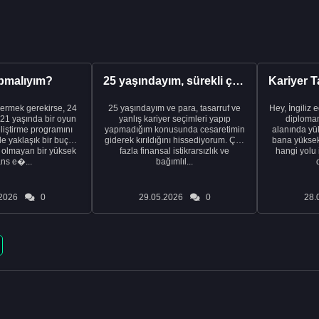
pmalıyım?
25 yaşındayım, sürekli çalışıyorum ve hâlâ maddi a...
ermek gerekirse, 24
25 yaşındayım ve para, tasarruf ve
Hey, İngiliz 
21 yaşında bir oyun
yanlış kariyer seçimleri yapıp
diplomam
liştirme programını
yapmadığım konusunda cesaretimin
alanında yük
de yaklaşık bir buçuk
giderek kırıldığını hissediyorum. Çok
bana yüksek 
i olmayan bir yüksek
fazla finansal istikrarsızlık ve
hangi yolu 
ans e�...
bağımlıl...
2026
0
29.05.2026
0
28.