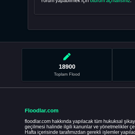
Yorum yapabilmek için
oturum açmalısınız
.
18900
Toplam Flood
Floodlar.com
floodlar.com hakkında yapılacak tüm hukuksal şikaye
geçilmesi halinde ilgili kanunlar ve yönetmelikler ç
Hafta içerisinde tarafımızdan gerekli işlemler yapılac