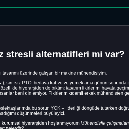
stresli alternatifleri mi var?
 tasarımı üzerinde çalışan bir makine mühendisiyim.
da), sınırsız PTO, bedava kahve ve yemek ama günün sonunda o
 özellikle hiyerarşiden de bıktım: tasarım fikirlerimi hayata geçir
sanlar beni dinlemiyor. Fikirlerim kıdemli erkek mühendisten g
ktaşlarımda bu sorun YOK – liderliği döngüde tutarken doğruda
dığımı düşünmeleri büyüleyici.
m; kurumsal hiyerarşiden hoşlanmıyorum
Mühendislik çalışmaların
rı nelerdir?