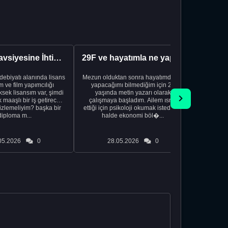
Kariyer Tavsiyesine İhtiyacınız Var
29F ve hayatımla ne yapacağımı bilmiyorum
edebiyatı alanında lisans
Mezun olduktan sonra hayatımda ne
Yeni bir
 ve film yapımcılığı
yapacağımı bilmediğim için 20
vardiya. 
sek lisansım var, şimdi
yaşında metin yazarı olarak
Hs'den
maaşlı bir iş getirecek
çalışmaya başladım. Ailem ısrar
taşınd
izlemeliyim? başka bir
ettiği için psikoloji okumak istediğim
zamanlar
diploma m...
halde ekonomi böl�...
otel
05.2026
0
28.05.2026
0