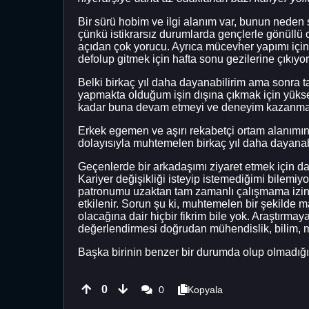
Bir sürü hobim ve ilgi alanım var, bunun neden s
çünkü istikrarsız durumlarda gençlerle gönüllü
açıdan çok yorucu. Ayrıca mücevher yapımı için l
defolup gitmek için hafta sonu gezilerine çıkıyo
Belki birkaç yıl daha dayanabilirim ama sonr
yapmakta olduğum işin dışına çıkmak için yükse
kadar buna devam etmeyi ve deneyim kazanmayı 
Erkek egemen ve aşırı rekabetçi ortam alanımın e
dolayısıyla muhtemelen birkaç yıl daha dayanabi
Geçenlerde bir arkadaşımı ziyaret etmek için d
Kariyer değişikliği isteyip istemediğimi bilemiy
patronumu uzaktan tam zamanlı çalışmama izin
etkilenir. Sorun şu ki, muhtemelen bir şekilde
olacağına dair hiçbir fikrim bile yok. Araştırma
değerlendirmesi doğrudan mühendislik, bilim, m
Başka birinin benzer bir durumda olup olmadığı
0
0
Kopyala