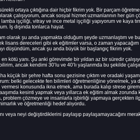
ürekli ortaya çıktığına dair hiçbir fikrim yok. Bir parçam öğret
 olarak çalışıyorum, ancak sosyal hizmet uzmanlarının her gün 
amba işçiliği, vitray ve ince metal işçiliği yapıyorum ve kaya tı
rum. İş dışında tonlarca hayat.
a tam olarak şu anda yapmakta olduğum şeyde uzmanlaştım ve 
k lisans dereceleri gibi ek eğitimler varsa, o zaman yapacağım
düşündüm, ancak şu anda büyük bir başlangıç ​​​​fikrim yok.
n kötü yanı. Şu anki görevimde bir yıldan az bir süredir çalışıy
lirim, ancak kendimi 30’lu ve 40’lı yaşlarımda bu şekilde çalı
aha küçük bir şehre hafta sonu gezisine çıktım ve oradaki yaşa
orum: belki gelecekte fen bilimleri öğretmenliğine yönelmek, ya 
 vermesi konusunda ikna etmek, ama burada kalıp strese girem
 maaşımda kesinti yapmak veya yıllarca ek eğitim almak zorunda
ya, problem çözmeye ve insanlarla işbirliği yapmaya gerçekten il
imarlık ve öğretmenliği hedef alıyordu.
nı veya neyi değiştirdiklerini paylaşıp paylaşamayacağını mera