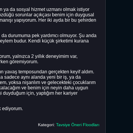
men ya da sosyal hizmet uzmanı olmak istiyor
çözdüğü sorunlar açıkçası benim için duygusal
rmanışı yapıyorum. Her iki ayda bir bu şehirden
bu da durumuma pek yardımcı olmuyor. Şu anda
 eylem budur. Kendi küçük şirketimi kurana
orum, yalnızca 2 yıllık deneyimim var,
şırken göremiyorum.
mın yavaş temposundan gerçekten keyif aldım.
da sadece aynı alanda yeni bir iş, ya da
em, yoksa nişanlım ve gelecekteki çocuklarım
 kalacağım ve benim için neyin daha uygun
gi duyduğum için, yaptığım her kariyer
k ediyorum.
Kategori:
Tavsiye Öneri Floodları