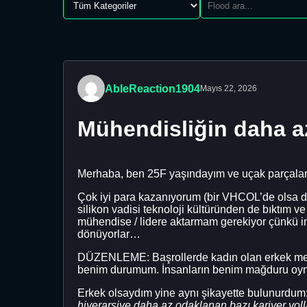
AbleReaction1904
Mayıs 22, 2026
Mühendisliğin daha az 
Merhaba, ben 25F yaşındayım ve uçak parçaları
Çok iyi para kazanıyorum (bir VHCOL’de olsa 
silikon vadisi teknoloji kültüründen de bıktım ve
mühendise / lidere aktarmam gerekiyor çünkü in
dönüyorlar…
DÜZENLEME: Başrollerde kadın olan erkek mesle
benim durumum. İnsanların benim mağduru oyna
Erkek olsaydım yine aynı şikayette bulunurdu
hiyerarşiye daha az odaklanan bazı kariyer yolla