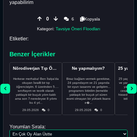
yapabilirim
0
6
Kopyala
Kategori:
Tavsiye Öneri Floodları
Etiketler:
Benzer İçerikler
Nörodiverjan Tıp Öğrencisi Yeni Bir Yol Arıyor
Ne yapmalıyım?
Herkese merhaba! Ben İtalya'da
Biraz bağlam vermek gerekirse,
25 yaşındayı
okuyan İsrailli bir tıp
24 yaşındayım ve 21 yaşında
ve yanlış kar
öğrencisiyim. 6 üzerinden 5.
bir oyun tasarımı ve geliştirme
yapmadı
sınıftayım ve teorik olarak
programını bitirdim (temelde
cesaretimin 
yaklaşık bir buçuk yılım kaldı
yaklaşık bir buçuk yıl süren
hissediyorum.
ama son 7-neredeyse 8 yılımı
resmi olmayan bir yüksek lisans
istikrarsız
bu 4 yıl...
e�...
29.05.2026
0
29.05.2026
0
29.05
Yorumları Sırala: