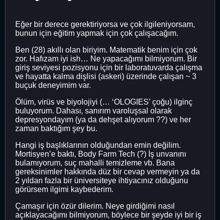
Eğer bir derece gerektiriyorsa ve çok ilgileniyorsam,
bunun için eğitim yapmak için çok çalışacağım.
Ben (28) akıllı olan biriyim. Matematik benim için çok
zor. Hafızam iyi ish… Ne yapacağımı bilmiyorum. Bir
giriş seviyesi pozisyonu için bir laboratuvarda çalışma
ve hayatta kalma dişlisi (askeri) üzerinde çalışan ~ 3
buçuk deneyimim var.
Ölüm, virüs ve biyolojiyi (… ‘OLOGIES’ çoğu) ilginç
buluyorum. Dahası, sanırım varoluşsal olarak
depresyondayım (ya da dehşet alıyorum ??) ve her
zaman baktığım şey bu.
Hangi iş başlıklarının olduğundan emin değilim.
Mortisyen’e baktı, Body Farm Tech (?) İş unvanını
bulamıyorum, suç mahalli temizleme vb. Bana
gereksinimler hakkında düz bir cevap vermeyin ya da
2 yıldan fazla bir üniversiteye ihtiyacınız olduğunu
görürsem ilgimi kaybederim.
Çamaşır için özür dilerim. Neye girdiğimi nasıl
açıklayacağımı bilmiyorum, böylece bir şeyde iyi bir iş