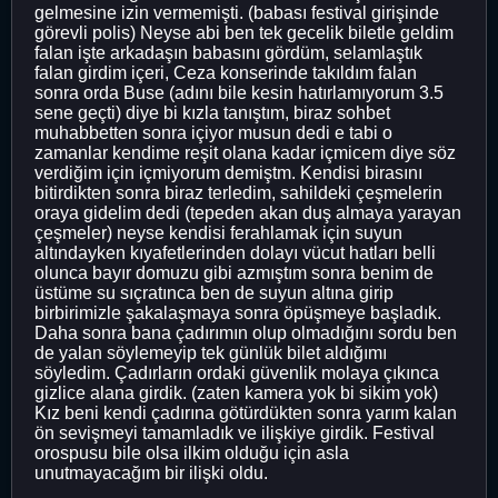
gelmesine izin vermemişti. (babası festival girişinde
görevli polis) Neyse abi ben tek gecelik biletle geldim
falan işte arkadaşın babasını gördüm, selamlaştık
falan girdim içeri, Ceza konserinde takıldım falan
sonra orda Buse (adını bile kesin hatırlamıyorum 3.5
sene geçti) diye bi kızla tanıştım, biraz sohbet
muhabbetten sonra içiyor musun dedi e tabi o
zamanlar kendime reşit olana kadar içmicem diye söz
verdiğim için içmiyorum demiştm. Kendisi birasını
bitirdikten sonra biraz terledim, sahildeki çeşmelerin
oraya gidelim dedi (tepeden akan duş almaya yarayan
çeşmeler) neyse kendisi ferahlamak için suyun
altındayken kıyafetlerinden dolayı vücut hatları belli
olunca bayır domuzu gibi azmıştım sonra benim de
üstüme su sıçratınca ben de suyun altına girip
birbirimizle şakalaşmaya sonra öpüşmeye başladık.
Daha sonra bana çadırımın olup olmadığını sordu ben
de yalan söylemeyip tek günlük bilet aldığımı
söyledim. Çadırların ordaki güvenlik molaya çıkınca
gizlice alana girdik. (zaten kamera yok bi sikim yok)
Kız beni kendi çadırına götürdükten sonra yarım kalan
ön sevişmeyi tamamladık ve ilişkiye girdik. Festival
orospusu bile olsa ilkim olduğu için asla
unutmayacağım bir ilişki oldu.