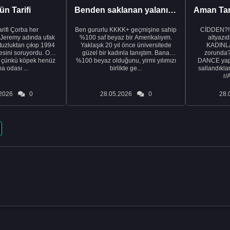
n Tarifi
Benden saklanan yalanı ortaya çıkardıktan sonra eşimden...
rba her
Ben gururlu KKKK+ geçmişine sahip
CİDDEN?!
 Jeremy adında ufak
%100 saf beyaz bir Amerikalıyım.
altyazıd
tuzluktan çıkıp 1994
Yaklaşık 20 yıl önce üniversitede
KADINLA
fresini soruyordu. Ona
güzel bir kadınla tanıştım. Bana
zorunda
k çünkü köpek henüz
%100 beyaz olduğunu, yirmi yılımızı
DANCE yapa
a odası ...
birlikte ge...
sallandıklar
r/
2026
0
28.05.2026
0
28.