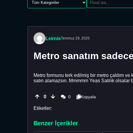
Leirnis
Temmuz 29, 2025
Metro sanatım sadec
Metro formunu terk edilmiş bir metro çaldım ve
satın alamazsın. Mmmmm Yeas Satılık olsalar bi
0
0
Kopyala
Etiketler:
Benzer İçerikler