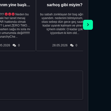
Aman Tanrım yine başlıyoruz..
sarhoş gibi miyim?
?!?
Neden bu
bu sabah zonklayan bir baş ağrısıyla
NSFW sana
aki her lanet mesaj
uyandım. nedenini bilmiyorum, tek
görmek istemi
R hakkında olmak
olası sebep dün gece geç saatlere
acıyorum 
?? Lanet ZERO TWO
kadar uyanık kalmam ve yine içki
bile 
rken sağa mı sola mı
içmem olabilir. O kadar çok
temi
ı umurumda değil!!!!!!!!
içiyordum ki kim old...
düşünc
AnarchyChe...
05.2026
0
28.05.2026
0