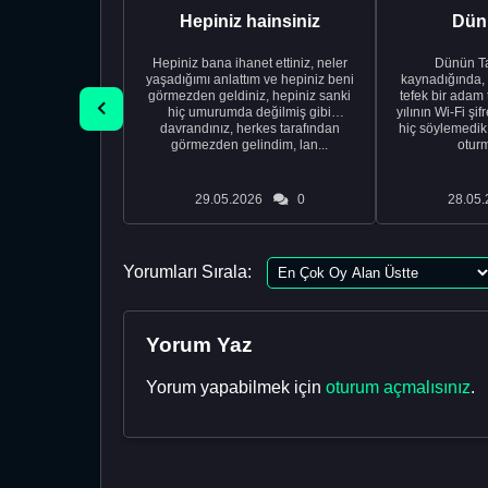
Hepiniz hainsiniz
Dünü
Hepiniz bana ihanet ettiniz, neler
Dünün Tarifi Ço
yaşadığımı anlattım ve hepiniz beni
kaynadığında,
görmezden geldiniz, hepiniz sanki
tefek bir adam 
hiç umurumda değilmiş gibi
yılının Wi-Fi şi
davrandınız, herkes tarafından
hiç söylemedi
görmezden gelindim, lan...
oturm
29.05.2026
0
28.05.
Yorumları Sırala:
Yorum Yaz
Yorum yapabilmek için
oturum açmalısınız
.