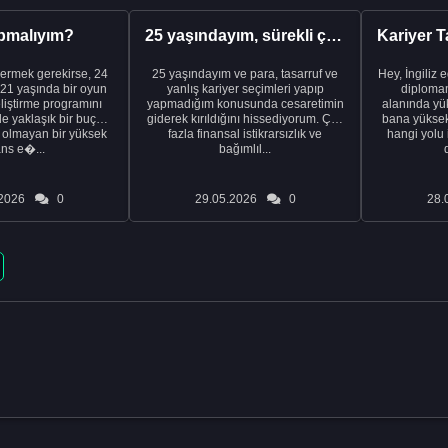
pmalıyım?
25 yaşındayım, sürekli çalışıyorum ve hâlâ maddi a...
ermek gerekirse, 24
25 yaşındayım ve para, tasarruf ve
Hey, İngiliz 
21 yaşında bir oyun
yanlış kariyer seçimleri yapıp
diplomam
liştirme programını
yapmadığım konusunda cesaretimin
alanında yük
de yaklaşık bir buçuk
giderek kırıldığını hissediyorum. Çok
bana yüksek 
i olmayan bir yüksek
fazla finansal istikrarsızlık ve
hangi yolu 
ans e�...
bağımlıl...
2026
0
29.05.2026
0
28.