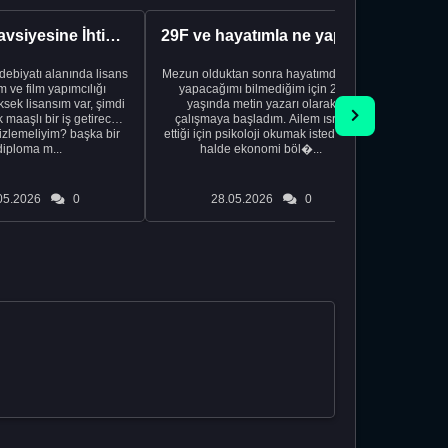
Kariyer Tavsiyesine İhtiyacınız Var
29F ve hayatımla ne yapacağımı bilmiyorum
edebiyatı alanında lisans
Mezun olduktan sonra hayatımda ne
Yeni bir
 ve film yapımcılığı
yapacağımı bilmediğim için 20
vardiya. 
sek lisansım var, şimdi
yaşında metin yazarı olarak
Hs'den
maaşlı bir iş getirecek
çalışmaya başladım. Ailem ısrar
taşınd
izlemeliyim? başka bir
ettiği için psikoloji okumak istediğim
zamanlar
diploma m...
halde ekonomi böl�...
otel
05.2026
0
28.05.2026
0