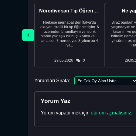
Nörodiverjan Tıp Öğrencisi Yeni Bir Yol Arıyor
Ne ya
Herkese merhaba! Ben İtalya'da
Biraz bağlam v
okuyan İsrailli bir tıp öğrencisiyim. 6
yaşındayım ve 
üzerinden 5. sınıftayım ve teorik
tasarımı ve ge
olarak yaklaşık bir buçuk yılım kaldı
bitirdim (temel
ama son 7-neredeyse 8 yılımı bu 4
yıl süren resm
yıl...
lis
29.05.2026
0
29.05.
Yorumları Sırala:
Yorum Yaz
Yorum yapabilmek için
oturum açmalısınız
.