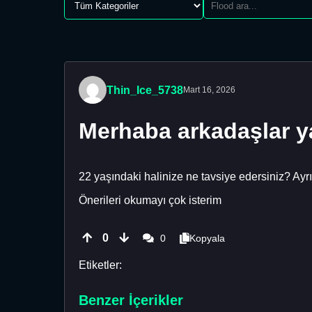
Thin_Ice_5738
Mart 16, 2026
Merhaba arkadaşlar y
22 yaşındaki halinize ne tavsiye edersiniz? Ayrı
Önerileri okumayı çok isterim
0
0
Kopyala
Etiketler:
Benzer İçerikler