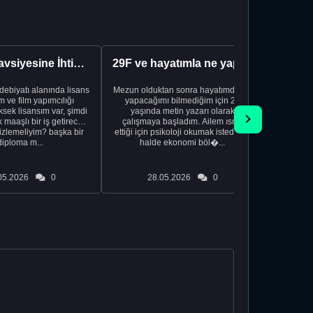
Kariyer Tavsiyesine İhtiyacınız Var
29F ve hayatımla ne yapacağımı bilmiyorum
edebiyatı alanında lisans
Mezun olduktan sonra hayatımda ne
Yeni bir
 ve film yapımcılığı
yapacağımı bilmediğim için 20
vardiya. 
sek lisansım var, şimdi
yaşında metin yazarı olarak
Hs'den
maaşlı bir iş getirecek
çalışmaya başladım. Ailem ısrar
taşınd
izlemeliyim? başka bir
ettiği için psikoloji okumak istediğim
zamanlar
diploma m...
halde ekonomi böl�...
otel
05.2026
0
28.05.2026
0