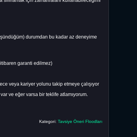
a sıfırlamak için zaman/alanı kullanabileceğimi
de düşündüğüm) durumdan bu kadar az deneyime
itibaren garanti edilmez)
erece veya kariyer yolunu takip etmeye çalışıyor
var ve eğer varsa bir teklife atlamıyorum.
Kategori:
Tavsiye Öneri Floodları