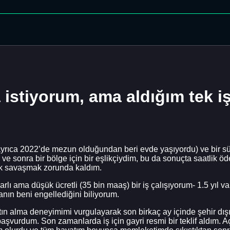
istiyorum, ama aldığım tek iş
yrıca 2022’de mezun olduğundan beri evde yaşıyordu) ve bir s
e sonra bir bölge için bir eşlikçiydim, bu da sonuçta saatlik öde
çok savaşmak zorunda kaldım.
arlı ama düşük ücretli (35 bin maaş) bir iş çalışıyorum- 1.5 yıl
anın beni engellediğini biliyorum.
tın alma deneyimimi vurgulayarak son birkaç ay içinde şehir dışı
aşvurdum. Son zamanlarda iş için gayri resmi bir teklif aldım. A