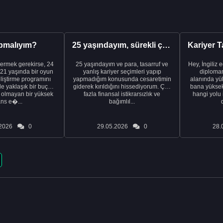
pmalıyım?
25 yaşındayım, sürekli çalışıyorum ve hâlâ maddi a...
ermek gerekirse, 24
25 yaşındayım ve para, tasarruf ve
Hey, İngiliz 
21 yaşında bir oyun
yanlış kariyer seçimleri yapıp
diplomam
liştirme programını
yapmadığım konusunda cesaretimin
alanında yük
de yaklaşık bir buçuk
giderek kırıldığını hissediyorum. Çok
bana yüksek 
i olmayan bir yüksek
fazla finansal istikrarsızlık ve
hangi yolu 
ans e�...
bağımlıl...
2026
0
29.05.2026
0
28.