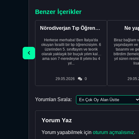
Benzer İçerikler
Nörodiverjan Tıp Öğrencisi Yeni Bir Yol Arıyor
Ne ya
Herkese merhaba! Ben İtalya'da
Biraz bağlam v
okuyan İsrailli bir tıp öğrencisiyim. 6
yaşındayım ve 
üzerinden 5. sınıftayım ve teorik
tasarımı ve ge
olarak yaklaşık bir buçuk yılım kaldı
bitirdim (temel
ama son 7-neredeyse 8 yılımı bu 4
yıl süren resm
yıl...
lis
29.05.2026
0
29.05.
Yorumları Sırala:
Yorum Yaz
Yorum yapabilmek için
oturum açmalısınız
.