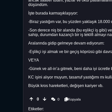
ancak saatler tutarlı, yazlar ve okul patlamala
düşündüm.
İşte burada karmaşıklaşıyor:
-Biraz yastığım var, bu yüzden yaklaşık 18.000 d
-Son derece niş bir alanda (bu eşlikçi iş gibi
sahip, durumdan kazançlı bir iş teklifi almayı 
Aralarında gidip gelmeye devam ediyorum:
-Eşlikçi işi almak ve bir geçiş köprüsü gibi da
VEYA
-Günek ve all-in’a gitmek, beni daha iyi ücretle
KC işini alıyor muyum, tasarruf yastığımı mı kul
Büyük kros hareketleri, değişen kariyer vb.
0
0
Kopyala
Etiketler: