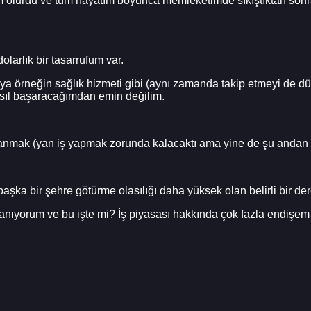
rım olurdu ve tüm hayatım boyunca memleketimde sıkıştıktan sonr
olarlık bir tasarrufum var.
) veya örneğin sağlık hizmeti gibi (aynı zamanda takip etmeyi 
nasıl başaracağımdan emin değilim.
vranmak (yan iş yapmak zorunda kalacaktı ama yine de şu andan 
 başka bir şehre götürme olasılığı daha yüksek olan belirli bir d
lanıyorum ve bu işte mi? İş piyasası hakkında çok fazla endişem 