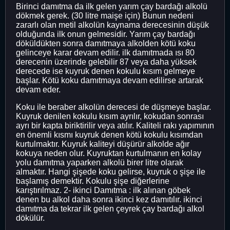
Birinci damıtma da ilk gelen yarım çay bardağı alkolü
dökmek gerek. (30 litre maişe için) Bunun nedeni
zararlı olan metil alkolün kaynama derecesinin düşük
olduğunda ilk onun gelmesidir. Yarım çay bardağı
döküldükten sonra damıtmaya alkolden kötü koku
gelinceye karar devam edilir. ilk damıtmada ısı 80
derecenin üzerinde gelebilir 87 veya daha yüksek
derecede ise kuyruk denen kokulu kısım gelmeye
başlar. Kötü koku damıtmaya devam edilirse artarak
devam eder.
Koku ile beraber alkolün derecesi de düşmeye başlar.
Kuyruk denilen kokulu kısım ayrılır, kokudan sonrası
ayrı bir kapta biriktirilir veya atılır. Kaliteli rakı yapımının
en önemli kısmı kuyruk denen kötü kokulu kısımdan
kurtulmaktır. Kuyruk kaliteyi düşürür alkolde ağır
kokuya neden olur. Kuyruktan kurtulmanın en kolay
yolu damıtma yaparken alkolü birer litre olarak
almaktır. Hangi şişede koku gelirse, kuyruk o şişe ile
başlamış demektir. Kokulu şişe diğerlerine
karıştırılmaz. 2- ikinci Damıtma : ilk alınan göbek
denen bu alkol daha sonra ikinci kez damıtılır. ikinci
damıtma da tekrar ilk gelen çeyrek çay bardağı alkol
dökülür.