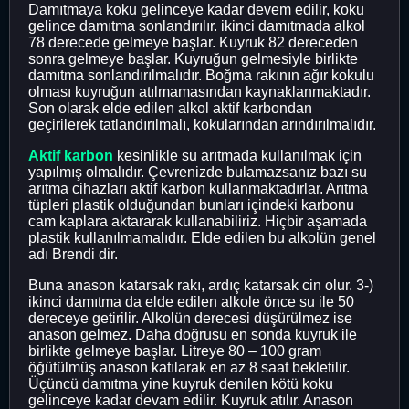
Damıtmaya koku gelinceye kadar devem edilir, koku
gelince damıtma sonlandırılır. ikinci damıtmada alkol
78 derecede gelmeye başlar. Kuyruk 82 dereceden
sonra gelmeye başlar. Kuyruğun gelmesiyle birlikte
damıtma sonlandırılmalıdır. Boğma rakının ağır kokulu
olması kuyruğun atılmamasından kaynaklanmaktadır.
Son olarak elde edilen alkol aktif karbondan
geçirilerek tatlandırılmalı, kokularından arındırılmalıdır.
Aktif karbon
kesinlikle su arıtmada kullanılmak için
yapılmış olmalıdır. Çevrenizde bulamazsanız bazı su
arıtma cihazları aktif karbon kullanmaktadırlar. Arıtma
tüpleri plastik olduğundan bunları içindeki karbonu
cam kaplara aktararak kullanabiliriz. Hiçbir aşamada
plastik kullanılmamalıdır. Elde edilen bu alkolün genel
adı Brendi dir.
Buna anason katarsak rakı, ardıç katarsak cin olur. 3-)
ikinci damıtma da elde edilen alkole önce su ile 50
dereceye getirilir. Alkolün derecesi düşürülmez ise
anason gelmez. Daha doğrusu en sonda kuyruk ile
birlikte gelmeye başlar. Litreye 80 – 100 gram
öğütülmüş anason katılarak en az 8 saat bekletilir.
Üçüncü damıtma yine kuyruk denilen kötü koku
gelinceye kadar devam edilir. Kuyruk atılır. Anason