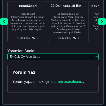
xoso66sarl
20 Dakikada 10 Bin Kazanmanın 100 Yanlış Yolu
[xoso66.sarl]
20 Dakikada 10 Bin
Kankalar, 
(https://xoso66.sarl/) trở thành
Kazanmanın Yolu - Sadece
geleni anla
điểm đến uy tín cho những ai
Yanlış Cevaplar 1. Evdeki halıyı
değil, bu 
đam mê cá cược nhờ vào sự ổn
uçan halı diye sat. 2. Sokakta
destanı!
định, minh bạch và phong phú
şarkı söyleyip Grammy kazan. 3.
Reddit’te H
trong từng sản phẩm. Người...
Bulutları pamuk şeker
Güzel Olac
makinesine koy. 4. Kedini...
memeler
12.11.2025
0
06.07.2025
0
23.05
Yorumları Sırala:
Yorum Yaz
Yorum yapabilmek için
oturum açmalısınız
.