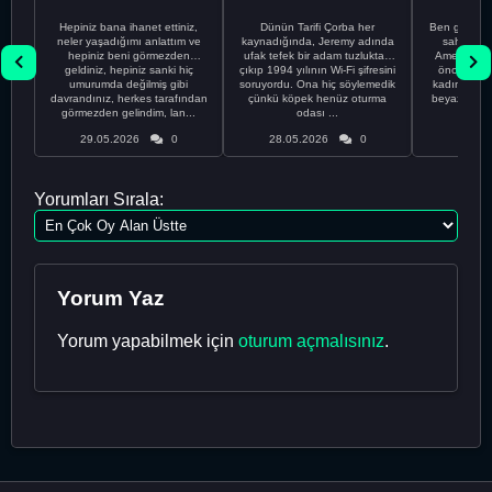
Hepiniz bana ihanet ettiniz,
Dünün Tarifi Çorba her
Ben gururl
neler yaşadığımı anlattım ve
kaynadığında, Jeremy adında
sahip %10
hepiniz beni görmezden
ufak tefek bir adam tuzluktan
Amerikalıyı
geldiniz, hepiniz sanki hiç
çıkıp 1994 yılının Wi-Fi şifresini
önce ünive
umurumda değilmiş gibi
soruyordu. Ona hiç söylemedik
kadınla ta
davrandınız, herkes tarafından
çünkü köpek henüz oturma
beyaz olduğu
görmezden gelindim, lan...
odası ...
bir
29.05.2026
0
28.05.2026
0
28.05
Yorumları Sırala:
Yorum Yaz
Yorum yapabilmek için
oturum açmalısınız
.