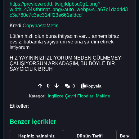
https://preview.redd.it/vigjfdpbsq0g1.png?
width=434&format=png&auto=webp&s=a67c1dad4d3
c3a760c7c3ac314ff23e661efdccf
Kredi
CopypastaMetin
Lütfen hızlı olun buna ihtiyacım var… annem biraz
evsiz, babamla yaşıyorum ve ona yardım etmek
istiyorum
HIZ YAYININIZI İZLİYORUM NEDEN GÜLMEMEYİ
ÇALIŞIYORSUN ARKADAŞIM, BU BÖYLE BİR
SAYGICILIK BRUH
0
0
Kopyala
Kategori:
İngilizce Çeviri Floodları Makine
Etiketler:
Benzer İçerikler
Hepiniz hainsiniz
Dünün Tarifi