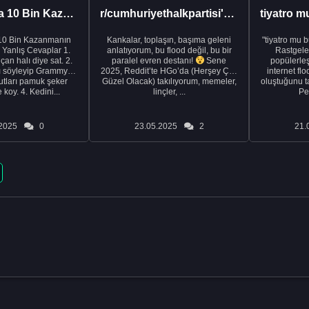
20 Dakikada 10 Bin Kazanmanın 100 Yanlış Yolu
r/cumhuriyethalkpartisi'ne sızma operasyonum
10 Bin Kazanmanın
Kankalar, toplaşın, başıma geleni
"tiyatro mu 
Yanlış Cevaplar 1.
anlatıyorum, bu flood değil, bu bir
Rastgele
çan halı diye sat. 2.
paralel evren destanı!
Sene
popülerle
ı söyleyip Grammy
2025, Reddit’te HGo’da (Herşey Çok
internet fl
utları pamuk şeker
Güzel Olacak) takılıyorum, memeler,
oluştuğunu ta
koy. 4. Kedini...
linçler, ...
Pe
2025
0
23.05.2025
2
21.