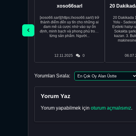
xoso66sarl
[xoso66.sarl](https://xoso66.sarl/) trở
20 Dakikada 
thành điểm đến uy tín cho những ai
Yolu - Sadece 
đam mê cá cược nhờ vào sự ổn
Evdeki halıyı u
định, minh bạch và phong phú trong
Sokakta şark
từng sản phẩm. Người...
kazan. 3. Bul
makinesine 
12.11.2025
0
06.07.
Yorumları Sırala:
Yorum Yaz
Yorum yapabilmek için
oturum açmalısınız
.