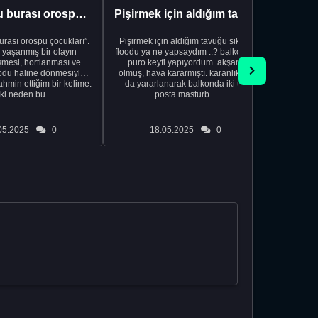
tiyatro mu burası orospu çocukları
Pişirmek için aldığım tavuğu siktim
Deniz
burası orospu çocukları”.
Pişirmek için aldığım tavuğu siktim
evet bu
 yaşanmış bir olayın
floodu ya ne yapsaydım ..? balkonda
deniz
şmesi, hortlanması ve
puro keyfi yapıyordum. akşam
öğreti
oodu haline dönmesiyle
olmuş, hava kararmıştı. karanlıktan
analrının 
hmin ettiğim bir kelime.
da yararlanarak balkonda iki üç
yüzden ç
ki neden bu...
posta masturb...
05.2025
0
18.05.2025
0