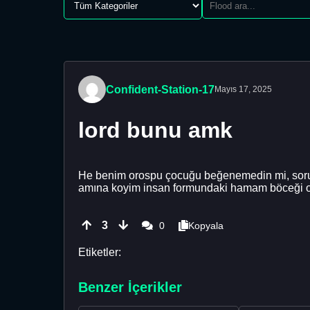
Confident-Station-17
Mayıs 17, 2025
lord bunu amk
He benim orospu çocuğu beğenemedin mi, soruşun
amına koyim insan formundaki hamam böceği o
3
0
Kopyala
Etiketler:
Benzer İçerikler