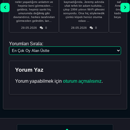
neler yaşadığımı anlattım ve
kaynadığında, Jeremy adında
sahip %10
hepiniz beni görmezden
ufak tefek bir adam tuzluktan
Amerikalıyı
geldiniz, hepiniz sanki hiç
çıkıp 1994 yılının Wi-Fi şifresini
önce ünive
umurumda değilmiş gibi
soruyordu. Ona hiç söylemedik
kadınla ta
davrandınız, herkes tarafından
çünkü köpek henüz oturma
beyaz olduğu
görmezden gelindim, lan...
odası ...
bir
29.05.2026
0
28.05.2026
0
28.05
Yorumları Sırala:
Yorum Yaz
Yorum yapabilmek için
oturum açmalısınız
.