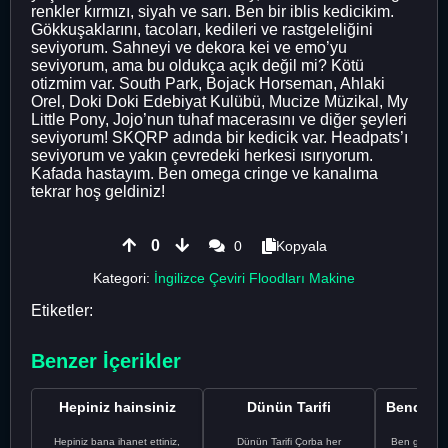
renkler kırmızı, siyah ve sarı. Ben bir iblis kedicikim.
Gökkuşaklarını, tacoları, kedileri ve rastgeleliğini
seviyorum. Sahneyi ve dekora kei ve emo’yu
seviyorum, ama bu oldukça açık değil mi? Kötü
otizmim var. South Park, Bojack Horseman, Ahlaki
Orel, Doki Doki Edebiyat Kulübü, Mucize Müzikal, My
Little Pony, Jojo’nun tuhaf macerasını ve diğer şeyleri
seviyorum! SKQRP adında bir kedicik var. Headpats’ı
seviyorum ve yakın çevredeki herkesi ısırıyorum.
Kafada hastayım. Ben omega cringe ve kanalıma
tekrar hoş geldiniz!
0
0
Kopyala
Kategori:
İngilizce Çeviri Floodları Makine
Etiketler:
Benzer İçerikler
Hepiniz hainsiniz
Dünün Tarifi
Hepiniz bana ihanet ettiniz,
Dünün Tarifi Çorba her
Ben gururl