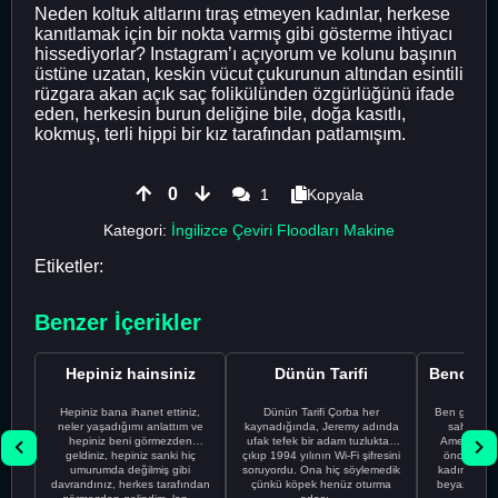
Neden koltuk altlarını tıraş etmeyen kadınlar, herkese
kanıtlamak için bir nokta varmış gibi gösterme ihtiyacı
hissediyorlar? Instagram’ı açıyorum ve kolunu başının
üstüne uzatan, keskin vücut çukurunun altından esintili
rüzgara akan açık saç folikülünden özgürlüğünü ifade
eden, herkesin burun deliğine bile, doğa kasıtlı,
kokmuş, terli hippi bir kız tarafından patlamışım.
0
1
Kopyala
Kategori:
İngilizce Çeviri Floodları Makine
Etiketler:
Benzer İçerikler
Hepiniz hainsiniz
Dünün Tarifi
Hepiniz bana ihanet ettiniz,
Dünün Tarifi Çorba her
Ben gururl
neler yaşadığımı anlattım ve
kaynadığında, Jeremy adında
sahip %10
hepiniz beni görmezden
ufak tefek bir adam tuzluktan
Amerikalıyı
geldiniz, hepiniz sanki hiç
çıkıp 1994 yılının Wi-Fi şifresini
önce ünive
umurumda değilmiş gibi
soruyordu. Ona hiç söylemedik
kadınla ta
davrandınız, herkes tarafından
çünkü köpek henüz oturma
beyaz olduğu