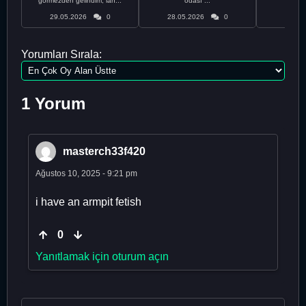
görmezden gelindim, lan...
odası ...
bir
29.05.2026
0
28.05.2026
0
28.05
Yorumları Sırala:
1 Yorum
masterch33f420
Ağustos 10, 2025 - 9:21 pm
i have an armpit fetish
0
Yanıtlamak için oturum açın