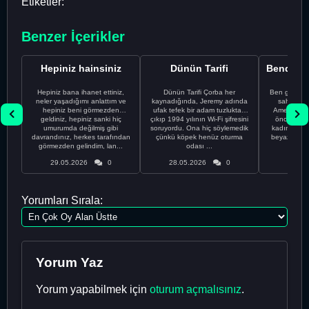
Etiketler:
Benzer İçerikler
Hepiniz hainsiniz
Dünün Tarifi
Hepiniz bana ihanet ettiniz,
Dünün Tarifi Çorba her
Ben gururl
neler yaşadığımı anlattım ve
kaynadığında, Jeremy adında
sahip %10
hepiniz beni görmezden
ufak tefek bir adam tuzluktan
Amerikalıyı
geldiniz, hepiniz sanki hiç
çıkıp 1994 yılının Wi-Fi şifresini
önce ünive
umurumda değilmiş gibi
soruyordu. Ona hiç söylemedik
kadınla ta
davrandınız, herkes tarafından
çünkü köpek henüz oturma
beyaz olduğu
görmezden gelindim, lan...
odası ...
bir
29.05.2026
0
28.05.2026
0
28.05
Yorumları Sırala:
Yorum Yaz
Yorum yapabilmek için
oturum açmalısınız
.