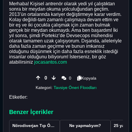
Merhaba! Kişisel antrenör olarak yedi yıl çalıştıktan
sonra bir meydan okuma yolculuğundan geçtim.
2013’ün ortalarında kariyer değiştirmeye karar verdim.
Kolay değildi-tam zamanlı çalışmaya devam ettim ve
bir eş ve iki çocukla çalışmak için zaman bulmak
gerçek bir meydan okumaydı. Ama ben başardım! İki
yıl sonra, şimdi Portekiz’de Devsecops mühendisi
olarak tamamen uzak çalışıyorum. Dışarıda, aileleriyle
daha fazla zaman geçirme ve bunun imkansız
olduğunu düşünmek için daha fazla esneklik istediği
insanlar olduğunu biliyorum! İsterseniz, bir göz
atabilirsiniz
jocasantos.com
0
0
Kopyala
Kategori:
Tavsiye Öneri Floodları
Etiketler:
Benzer İçerikler
Nörodiverjan Tıp Öğrencisi Yeni Bir Yol Arıyor
Ne yapmalıyım?