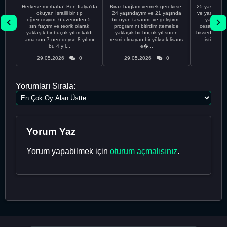
Herkese merhaba! Ben İtalya'da
Biraz bağlam vermek gerekirse,
25 yaşındayı
okuyan İsrailli bir tıp
24 yaşındayım ve 21 yaşında
ve yanlış kar
öğrencisiyim. 6 üzerinden 5.
bir oyun tasarımı ve geliştirme
yapmadı
sınıftayım ve teorik olarak
programını bitirdim (temelde
cesaretimin 
yaklaşık bir buçuk yılım kaldı
yaklaşık bir buçuk yıl süren
hissediyorum.
ama son 7-neredeyse 8 yılımı
resmi olmayan bir yüksek lisans
istikrarsız
bu 4 yıl...
e�...
29.05.2026
0
29.05.2026
0
29.05
Yorumları Sırala:
Yorum Yaz
Yorum yapabilmek için
oturum açmalısınız
.