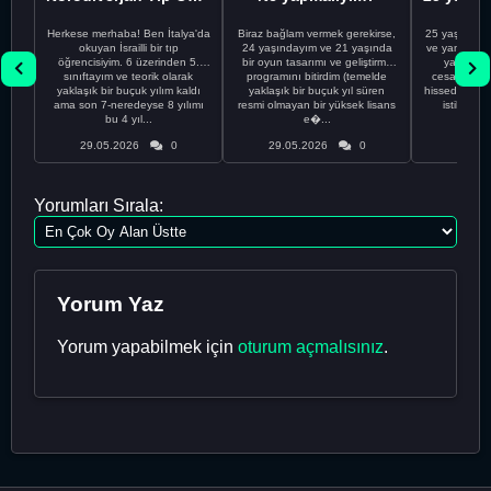
Herkese merhaba! Ben İtalya'da
Biraz bağlam vermek gerekirse,
25 yaşındayı
okuyan İsrailli bir tıp
24 yaşındayım ve 21 yaşında
ve yanlış kar
öğrencisiyim. 6 üzerinden 5.
bir oyun tasarımı ve geliştirme
yapmadı
sınıftayım ve teorik olarak
programını bitirdim (temelde
cesaretimin 
yaklaşık bir buçuk yılım kaldı
yaklaşık bir buçuk yıl süren
hissediyorum.
ama son 7-neredeyse 8 yılımı
resmi olmayan bir yüksek lisans
istikrarsız
bu 4 yıl...
e�...
29.05.2026
0
29.05.2026
0
29.05
Yorumları Sırala:
Yorum Yaz
Yorum yapabilmek için
oturum açmalısınız
.