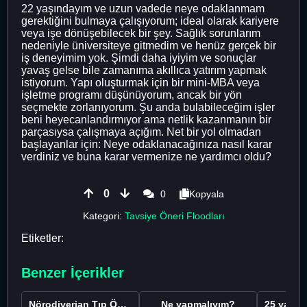
22 yaşındayım ve uzun vadede neye odaklanmam
gerektiğini bulmaya çalışıyorum; ideal olarak kariyere
veya işe dönüşebilecek bir şey. Sağlık sorunlarım
nedeniyle üniversiteye gitmedim ve henüz gerçek bir
iş deneyimim yok. Şimdi daha iyiyim ve sonuçlar
yavaş gelse bile zamanıma akıllıca yatırım yapmak
istiyorum. Yapı oluşturmak için bir mini-MBA veya
işletme programı düşünüyorum, ancak bir yön
seçmekte zorlanıyorum. Şu anda bulabileceğim işler
beni heyecanlandırmıyor ama netlik kazanmanın bir
parçasıysa çalışmaya açığım. Net bir yol olmadan
başlayanlar için: Neye odaklanacağınıza nasıl karar
verdiniz ve buna karar vermenize ne yardımcı oldu?
0
0
Kopyala
Kategori:
Tavsiye Öneri Floodları
Etiketler:
Benzer İçerikler
Nörodiverjan Tıp Öğrencisi Yeni Bir Yol Arıyor
Ne yapmalıyım?