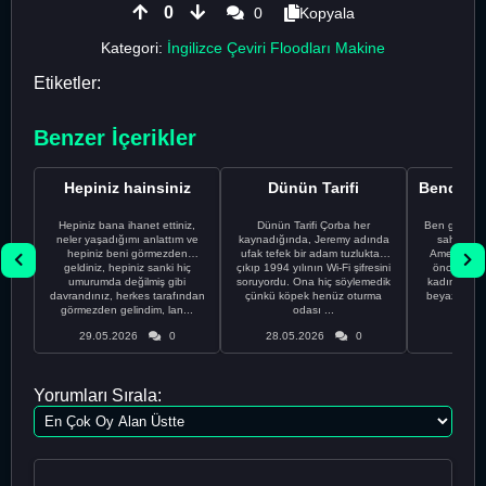
0
0
Kopyala
Kategori:
İngilizce Çeviri Floodları Makine
Etiketler:
Benzer İçerikler
Hepiniz hainsiniz
Dünün Tarifi
Hepiniz bana ihanet ettiniz,
Dünün Tarifi Çorba her
Ben gururl
neler yaşadığımı anlattım ve
kaynadığında, Jeremy adında
sahip %10
hepiniz beni görmezden
ufak tefek bir adam tuzluktan
Amerikalıyı
geldiniz, hepiniz sanki hiç
çıkıp 1994 yılının Wi-Fi şifresini
önce ünive
umurumda değilmiş gibi
soruyordu. Ona hiç söylemedik
kadınla ta
davrandınız, herkes tarafından
çünkü köpek henüz oturma
beyaz olduğu
görmezden gelindim, lan...
odası ...
bir
29.05.2026
0
28.05.2026
0
28.05
Yorumları Sırala: