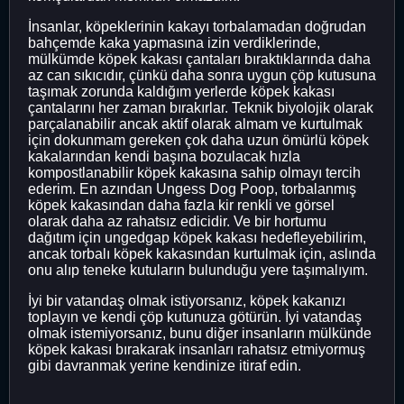
İnsanlar, köpeklerinin kakayı torbalamadan doğrudan
bahçemde kaka yapmasına izin verdiklerinde,
mülkümde köpek kakası çantaları bıraktıklarında daha
az can sıkıcıdır, çünkü daha sonra uygun çöp kutusuna
taşımak zorunda kaldığım yerlerde köpek kakası
çantalarını her zaman bırakırlar. Teknik biyolojik olarak
parçalanabilir ancak aktif olarak almam ve kurtulmak
için dokunmam gereken çok daha uzun ömürlü köpek
kakalarından kendi başına bozulacak hızla
kompostlanabilir köpek kakasına sahip olmayı tercih
ederim. En azından Ungess Dog Poop, torbalanmış
köpek kakasından daha fazla kir renkli ve görsel
olarak daha az rahatsız edicidir. Ve bir hortumu
dağıtım için ungedgap köpek kakası hedefleyebilirim,
ancak torbalı köpek kakasından kurtulmak için, aslında
onu alıp teneke kutuların bulunduğu yere taşımalıyım.
İyi bir vatandaş olmak istiyorsanız, köpek kakanızı
toplayın ve kendi çöp kutunuza götürün. İyi vatandaş
olmak istemiyorsanız, bunu diğer insanların mülkünde
köpek kakası bırakarak insanları rahatsız etmiyormuş
gibi davranmak yerine kendinize itiraf edin.