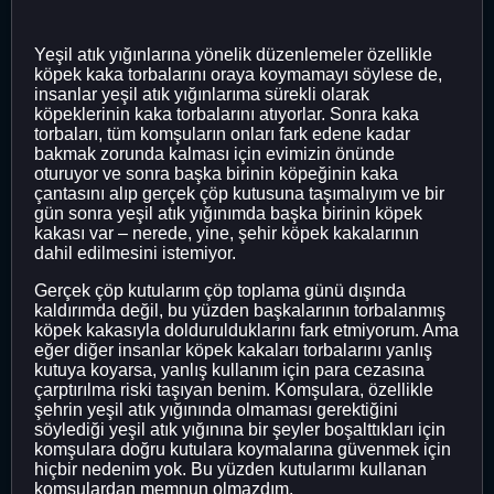
Yeşil atık yığınlarına yönelik düzenlemeler özellikle
köpek kaka torbalarını oraya koymamayı söylese de,
insanlar yeşil atık yığınlarıma sürekli olarak
köpeklerinin kaka torbalarını atıyorlar. Sonra kaka
torbaları, tüm komşuların onları fark edene kadar
bakmak zorunda kalması için evimizin önünde
oturuyor ve sonra başka birinin köpeğinin kaka
çantasını alıp gerçek çöp kutusuna taşımalıyım ve bir
gün sonra yeşil atık yığınımda başka birinin köpek
kakası var – nerede, yine, şehir köpek kakalarının
dahil edilmesini istemiyor.
Gerçek çöp kutularım çöp toplama günü dışında
kaldırımda değil, bu yüzden başkalarının torbalanmış
köpek kakasıyla doldurulduklarını fark etmiyorum. Ama
eğer diğer insanlar köpek kakaları torbalarını yanlış
kutuya koyarsa, yanlış kullanım için para cezasına
çarptırılma riski taşıyan benim. Komşulara, özellikle
şehrin yeşil atık yığınında olmaması gerektiğini
söylediği yeşil atık yığınına bir şeyler boşalttıkları için
komşulara doğru kutulara koymalarına güvenmek için
hiçbir nedenim yok. Bu yüzden kutularımı kullanan
komşulardan memnun olmazdım.