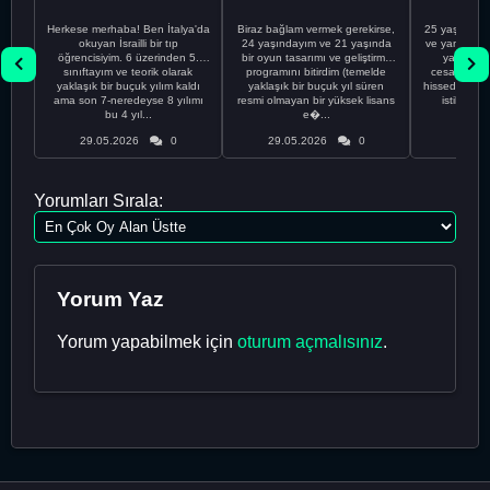
Herkese merhaba! Ben İtalya'da
Biraz bağlam vermek gerekirse,
25 yaşındayı
okuyan İsrailli bir tıp
24 yaşındayım ve 21 yaşında
ve yanlış kar
öğrencisiyim. 6 üzerinden 5.
bir oyun tasarımı ve geliştirme
yapmadı
sınıftayım ve teorik olarak
programını bitirdim (temelde
cesaretimin 
yaklaşık bir buçuk yılım kaldı
yaklaşık bir buçuk yıl süren
hissediyorum.
ama son 7-neredeyse 8 yılımı
resmi olmayan bir yüksek lisans
istikrarsız
bu 4 yıl...
e�...
29.05.2026
0
29.05.2026
0
29.05
Yorumları Sırala:
Yorum Yaz
Yorum yapabilmek için
oturum açmalısınız
.