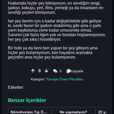
Hakkımda hiçbir şey bilmiyorum, en sevdiğim rengi,
şarkıyı, kokuyu, yeri, filmi, yemeği ya da insanların en
sevdiği şeyleri bilmiyorum.
her şey benim için o kadar değiştirilebilir gibi geliyor
ki, sanki favori bir şarkım olabilirmiş gibi ama o şarkı
yarın kaybolursa zerre kadar umurumda olmaz.
Sanırım çok fazla ilgim yok ve bundan hoşlanmıyorum,
her şey çok sıkıcı hissettiriyor.
Bir hobi ya da beni ben yapan bir şey gibiyim ama
hiçbir şey bulamıyorum, tüm hayatımı aramakla
geçirdim ama hiçbir şey bulamıyorum.
0
0
Kopyala
Kategori:
Tavsiye Öneri Floodları
Etiketler:
Benzer İçerikler
Nörodiverjan Tıp Öğrencisi Yeni Bir Yol Arıyor
Ne yapmalıyım?