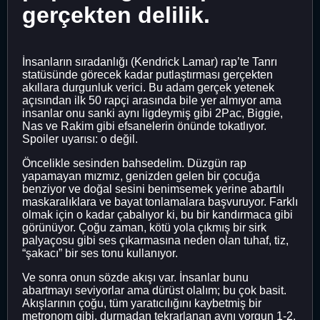
gerçekten delilik.
İnsanların sıradanlığı (Kendrick Lamar) rap’te Tanrı
statüsünde görecek kadar putlaştırması gerçekten
akıllara durgunluk verici. Bu adam gerçek yetenek
açısından ilk 50 rapçi arasında bile yer almıyor ama
insanlar onu sanki aynı ligdeymiş gibi 2Pac, Biggie,
Nas ve Rakim gibi efsanelerin önünde tokatlıyor.
Spoiler uyarısı: o değil.
Öncelikle sesinden bahsedelim. Düzgün rap
yapamayan mızmız, genizden gelen bir çocuğa
benziyor ve doğal sesini benimsemek yerine abartılı
maskaralıklara ve bayat tonlamalara başvuruyor. Farklı
olmak için o kadar çabalıyor ki, bu bir kandırmaca gibi
görünüyor. Çoğu zaman, kötü yola çıkmış bir sirk
palyaçosu gibi ses çıkarmasına neden olan tuhaf, tiz,
“şakacı” bir ses tonu kullanıyor.
Ve sonra onun sözde akışı var. İnsanlar bunu
abartmayı seviyorlar ama dürüst olalım; bu çok basit.
Akışlarının çoğu, tüm yaratıcılığını kaybetmiş bir
metronom gibi, durmadan tekrarlanan aynı yorgun 1-2,