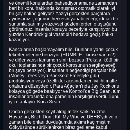
ve önemli konulardan bahsediyor ama ne zamandan
beri bir konu hakkında konuşmak otomatik olarak iyi
bir şey haline geliyor? Yazıyı gerçekten parçalara
ayırırsanız, çoğunun herkesin yapabileceği, iddialı bir
sunumla sarılmış yüzeysel gözlemlerden oluştuğunu
görürsünüz. İnsanlar konuyu beceriyle karıştırıyor, bu
yüzden Kendrick gibi vasat biri bedava geçiş hakkı
kazanıyor.
Kancalarına başlamayalım bile. Bunların yarısı çocuk
tekerlemelerine benziyor (HUMBLE., kimse var mı?)
ve diğer yarısı tamamen sinir bozucu (Pekala, kötü bir
okul toplantısında bir çocuk korosunun sergileyeceği
bir şeye benziyor). İnsanların beğendiği parçalar bile
(Money Trees veya Backseat Freestyle gibi)
prodüksiyon veya özellikler açısından en iyi ihtimalle
ortalama düzeydedir. Para Ağaçları’nda Jay Rock onu
kolayca gölgede bırakıyor ve Kontrol’de Big Sean, tüm
insanlar arasında ona parasının karşılığını verdi. Bunu
iyice anlayın: Koca Sean.
Ondan gerçekten keyif aldığım tek şarkı Yüzme
Havuzları, Bitch Don’t Kill My Vibe ve DEHB’ydi ve o
zaman bile onları duyduğumda aklımı kaçırmıştım.
Gökyüzünde sürüklenirken biraz gerileme kabul