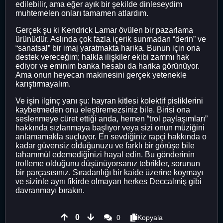
edilebilir, ama eğer ayık bir şekilde dinleseydim
muhtemelen onları tamamen atlardım.
Gerçek şu ki Kendrick Lamar övülen bir pazarlama
ürünüdür. Aslında çok fazla içerik sunmadan “derin” ve
“sanatsal” bir imaj yaratmakta harika. Bunun için ona
destek vereceğim; halkla ilişkiler ekibi zammı hak
ediyor ve eminim banka hesabı da harika görünüyor.
Ama onun heyecan makinesini gerçek yetenekle
karıştırmayalım.
Ve işin ilginç yanı şu: hayran kitlesi kolektif pisliklerini
kaybetmeden onu eleştiremezsiniz bile. Birisi ona
seslenmeye cüret ettiği anda, hemen “trol paylaşımları”
hakkında sızlanmaya başlıyor veya sizi onun müziğini
anlamamakla suçluyor. En sevdiğiniz rapçi hakkında o
kadar güvensiz olduğunuzu ve farklı bir görüşe bile
tahammül edemediğinizi hayal edin. Bu gönderinin
trolleme olduğunu düşünüyorsanız tebrikler, sorunun
bir parçasısınız. Sıradanlığı bir kaide üzerine koymayı
ve sizinle aynı fikirde olmayan herkes Deccalmiş gibi
davranmayı bırakın.
0
0
Kopyala