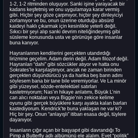
1-2, 1-2 ritminden oluşuyor. Sanki işine yarayacak bir
kadans keşfetmiş ve onu uygulamaya karar vermiş
gibi. Hiçbir şey göze çarpmıyor, hiçbir şey dinleyiciyi
zorlamıyor ve bu, onun üzerine oturduğu absürd
kaideyi haklı çıkarmak için kesinlikle yeterli değil.
Sıkıcı bir şeyi alıp sanki devrim niteliğindeymiş gibi
süsleme konusunda usta ve görünüşe göre insanlar
buna kanıyor.
Hayranlarının kendilerini gerçekten utandırdığı
lirizmine geçelim. Adam derin değil. Adam filozof değil.
Hayranları “dahi” gibi sözcükler atıyor ve hatta onu
Sokrates’le karşılaştırıyor, ancak ne zaman birinden
gerçekten düşündürücü ya da harika beş barın adını
söylesem bana bir tane bile veremiyorlar. Ve La minör
gibi yüzeysel, sözde-entelektüel satırları
kastetmiyorum; Nas’ın hikaye anlatımı, Büyük L’nin
can alıcı noktaları veya Biggie’nin zekice kelime
oyunu gibi gerçek büyüklere karşı ayakta kalan barları
kastediyorum. Kendrick’te buna yaklaşan ne var ki?
Hiç bir şey. Onun “anlayışlı” itibarı esasa değil, tüylere
dayanıyor.
İnsanların çığır açan bir başyapıt gibi davrandığı To
Pimp a Butterfly adlı albümünü ele alalım. Evet “politik”