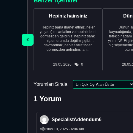
Benzer İçerikler
Hepiniz hainsiniz
Dünü
Hepiniz bana ihanet ettiniz, neler
Dünün Tarifi Ço
yaşadığımı anlattım ve hepiniz beni
kaynadığında,
görmezden geldiniz, hepiniz sanki
tefek bir adam 
hiç umurumda değilmiş gibi
yılının Wi-Fi şi
davrandınız, herkes tarafından
hiç söylemedi
görmezden gelindim, lan...
oturm
29.05.2026
0
28.05.
Yorumları Sırala:
1 Yorum
SpecialistAddendum6
Ağustos 10, 2025 - 6:06 am