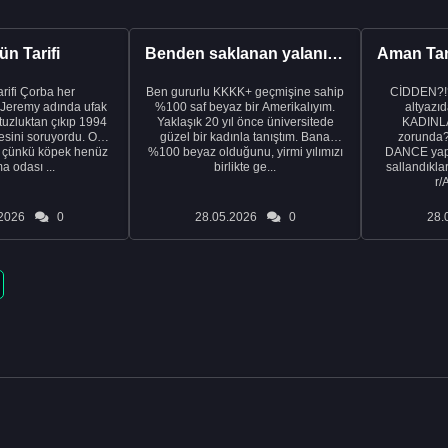
n Tarifi
Benden saklanan yalanı ortaya çıkardıktan sonra eşimden...
rba her
Ben gururlu KKKK+ geçmişine sahip
CİDDEN?!
 Jeremy adında ufak
%100 saf beyaz bir Amerikalıyım.
altyazıd
tuzluktan çıkıp 1994
Yaklaşık 20 yıl önce üniversitede
KADINLA
fresini soruyordu. Ona
güzel bir kadınla tanıştım. Bana
zorunda
k çünkü köpek henüz
%100 beyaz olduğunu, yirmi yılımızı
DANCE yapa
a odası ...
birlikte ge...
sallandıklar
r/
2026
0
28.05.2026
0
28.