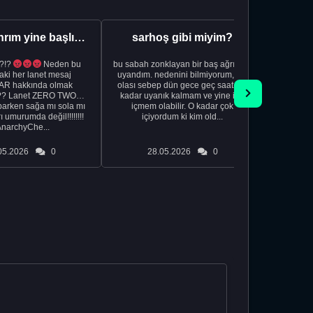
Aman Tanrım yine başlıyoruz..
sarhoş gibi miyim?
?!?
Neden bu
bu sabah zonklayan bir baş ağrısıyla
NSFW sana
aki her lanet mesaj
uyandım. nedenini bilmiyorum, tek
görmek istemi
R hakkında olmak
olası sebep dün gece geç saatlere
acıyorum 
?? Lanet ZERO TWO
kadar uyanık kalmam ve yine içki
bile 
rken sağa mı sola mı
içmem olabilir. O kadar çok
temi
ı umurumda değil!!!!!!!!
içiyordum ki kim old...
düşünc
AnarchyChe...
05.2026
0
28.05.2026
0