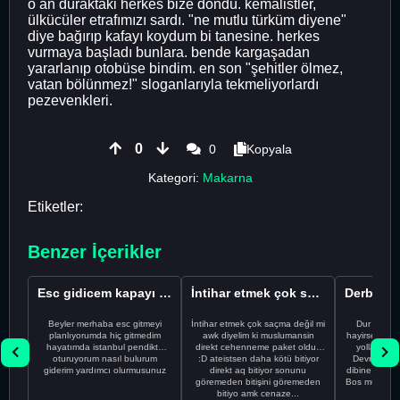
o an duraktaki herkes bize döndü. kemalistler,
ülkücüler etrafımızı sardı. "ne mutlu türküm diyene"
diye bağırıp kafayı koydum bi tanesine. herkes
vurmaya başladı bunlara. bende kargaşadan
yararlanıp otobüse bindim. en son "şehitler ölmez,
vatan bölünmez!" sloganlarıyla tekmeliyorlardı
pezevenkleri.
0
0
Kopyala
Kategori:
Makarna
Etiketler:
Benzer İçerikler
Esc gidicem kapayı koydum
İntihar etmek çok saçma değil mi
Beyler merhaba esc gitmeyi
İntihar etmek çok saçma değil mi
Dur Oğlum
planlıyorumda hiç gitmedim
awk diyelim ki muslumansin
hayirsever bi
hayatımda istanbul pendikte
direkt cehenneme paket oldun
yolla deme
oturuyorum nasıl bulurum
:D ateistsen daha kötü bitiyor
Devrim abi a
giderim yardımcı olurmusunuz
direkt aq bitiyor sonunu
dibine vurdu
göremeden bitişini göremeden
Bos muhabbe
bitiyo amk cenaze...
an