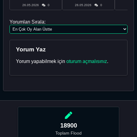
26.05.2026
0
26.05.2026
0
26.05
Yorumları Sırala:
Yorum Yaz
Yorum yapabilmek için
oturum açmalısınız
.
18900
Toplam Flood