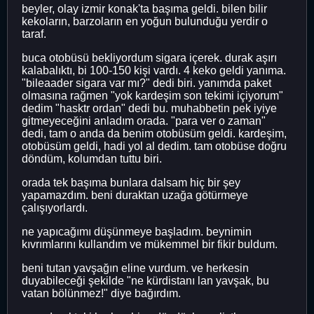
beyler, olay izmir konak'ta başıma geldi. bilen bilir
kekoların, barzoların en yoğun bulunduğu yerdir o
taraf.
buca otobüsü bekliyordum sigara içerek. durak aşırı
kalabalıktı, bi 100-150 kişi vardı. 4 keko geldi yanıma.
"bileaader sigara var mı?" dedi biri. yanımda paket
olmasına rağmen "yok kardeşim son tekimi içiyorum"
dedim "hasktr ordan" dedi bu. muhabbetin pek iyiye
gitmeyeceğini anladım orada. "para ver o zaman"
dedi, tam o anda da benim otobüsüm geldi. kardeşim,
otobüsüm geldi, hadi yol al dedim. tam otobüse doğru
döndüm, kolumdan tuttu biri.
orada tek başıma bunlara dalsam hiç bir şey
yapamazdım. beni duraktan uzağa götürmeye
çalışıyorlardı.
ne yapıcağımı düşünmeye başladım. beynimin
kıvrımlarını kullandım ve mükemmel bir fikir buldum.
beni tutan yavşağın eline vurdum. ve herkesin
duyabileceği şekilde "ne kürdistanı lan yavşak, bu
vatan bölünmez!" diye bağırdım.