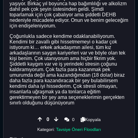
yaşıyor. Birkaç yıl boyunca hap bağımlılığı ve alkolizm
dahil pek çok şeyin üstesinden geldi. Şimdi
toparlamak için çok çabalıyor ama şiddetli DEHB
nedeniyle mücadele ediyor. Onun ve benim geleceğim
için endişeleniyorum.
Çoğunlukla sadece kendime odaklanabiliyorum.
Kendimi bir zavallı gibi hissetmemeyi o kadar çok
istiyorum ki… erkek arkadaşımın ailesi, tüm kız
arkadaşlarının saygın kariyerleri var ve böyle olan tek
kişi benim. Çok utanıyorum ama hiçbir fikrim yok.
Şiddetli kaygım var ve iş yerindeki stresin çoğunu
kaldıramıyorum. Çok fazla para kazanmak pek
umurumda değil ama kazandığımdan (18 dolar) biraz
daha fazla para kazandıracak bir şey bulabilirsem
kendimi daha iyi hissederim. Çok stresli olmayan,
insanlarla uğraşmak ya da tonlarca eğitim
gerektirmeyen bir şey ama seçeneklerimin gerçekten
sınırlı olduğunu düşünüyorum
0
0
Kopyala
Kategori:
Tavsiye Öneri Floodları