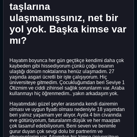
taşlarına
ulaşmamışsınız, net bir
yol yok. Başka kimse var
mı?
Hayatım boyunca her gün geçtikçe kendimi daha çok
kaybeden gibi hissediyorum çünkü çoğu insanın
ulaştığı dönüm noktalarına henüz ulaşmadım. 27
yaşında asgari ücretli bir işte çalışıyorum. Hiç
üniversiteye gitmedim. Çocukluğumdan beri Seviye 1
Otizmim ve ciddi zihinsel sağlık sorunlarım var. Araba
kullanmayı hiç öğrenmedim.. yakın arkadaşım yok.
Hayatımdaki güzel şeyler arasında kendi dairemin
olması ve uygun fiyatlı olması nedeniyle 18 yaşımdan
beri yalnız yaşamam yer alıyor. Ayda 4 bin civarında
eve götürüyorum, faturalarım düşük ve her maaştan
çok tasarruf edebiliyorum. Beni seven ve benimle
gurur duyan çok sevgi dolu bir partnerim ve
ebeveynlerim var. Ailemden hiç kimse üniversiteye