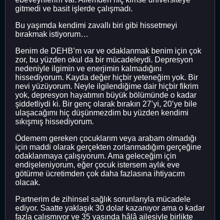
gitmedi ve basit işlerde çalışmadı.
Bu yaşımda kendimi zavallı biri gibi hissetmeyi
bırakmak istiyorum…
Benim de DEHB’m var ve odaklanmak benim için çok
zor, bu yüzden okul da bir mücadeleydi. Depresyon
nedeniyle ilgimin ve enerjimin kalmadığını
hissediyorum. Kayda değer hiçbir yeteneğim yok. Bir
nevi yüzüyorum. Neyle ilgilendiğime dair hiçbir fikrim
yok, depresyon hayatımın büyük bölümünde o kadar
şiddetliydi ki. Bir genç olarak bırakın 27’yi, 20’ye bile
ulaşacağımı hiç düşünmezdim bu yüzden kendimi
sıkışmış hissediyorum.
Ödemem gereken çocuklarım veya arabam olmadığı
için maddi olarak gerçekten zorlanmadığım gerçeğine
odaklanmaya çalışıyorum. Ama geleceğim için
endişeleniyorum, eğer çocuk istersem aylık eve
götürme ücretimden çok daha fazlasına ihtiyacım
olacak.
Partnerim de zihinsel sağlık sorunlarıyla mücadele
ediyor. Saatte yaklaşık 30 dolar kazanıyor ama o kadar
fazla çalışmıyor ve 35 yaşında hâlâ ailesiyle birlikte