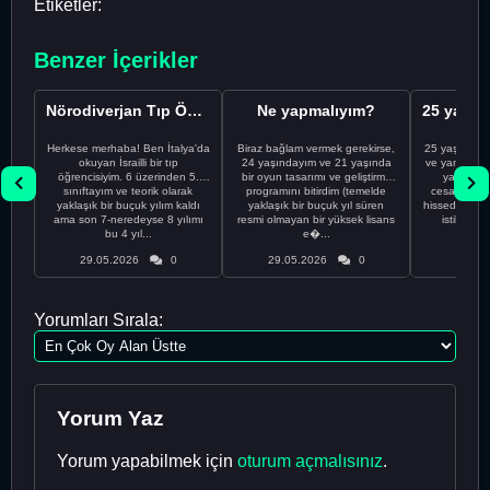
Etiketler:
Benzer İçerikler
Nörodiverjan Tıp Öğrencisi Yeni Bir Yol Arıyor
Ne yapmalıyım?
Herkese merhaba! Ben İtalya'da
Biraz bağlam vermek gerekirse,
25 yaşındayı
okuyan İsrailli bir tıp
24 yaşındayım ve 21 yaşında
ve yanlış kar
öğrencisiyim. 6 üzerinden 5.
bir oyun tasarımı ve geliştirme
yapmadı
sınıftayım ve teorik olarak
programını bitirdim (temelde
cesaretimin 
yaklaşık bir buçuk yılım kaldı
yaklaşık bir buçuk yıl süren
hissediyorum.
ama son 7-neredeyse 8 yılımı
resmi olmayan bir yüksek lisans
istikrarsız
bu 4 yıl...
e�...
29.05.2026
0
29.05.2026
0
29.05
Yorumları Sırala:
Yorum Yaz
Yorum yapabilmek için
oturum açmalısınız
.