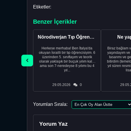
Etiketler:
Benzer İçerikler
Nörodiverjan Tıp Öğrencisi Yeni Bir Yol Arıyor
Ne ya
Herkese merhaba! Ben İtalya'da
Biraz bağlam v
okuyan İsrailli bir tıp öğrencisiyim. 6
yaşındayım ve 
üzerinden 5. sınıftayım ve teorik
tasarımı ve ge
olarak yaklaşık bir buçuk yılım kaldı
bitirdim (temel
ama son 7-neredeyse 8 yılımı bu 4
yıl süren resm
yıl...
lis
29.05.2026
0
29.05.
Yorumları Sırala:
Yorum Yaz