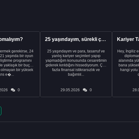
pmalıyım?
25 yaşındayım, sürekli çalışıyorum ve hâlâ maddi a...
ermek gerekirse, 24
25 yaşındayım ve para, tasarruf ve
Hey, İngiliz 
21 yaşında bir oyun
yanlış kariyer seçimleri yapıp
diplomam
liştirme programını
yapmadığım konusunda cesaretimin
alanında yük
de yaklaşık bir buçuk
giderek kırıldığını hissediyorum. Çok
bana yüksek 
i olmayan bir yüksek
fazla finansal istikrarsızlık ve
hangi yolu 
ans e�...
bağımlıl...
2026
0
29.05.2026
0
28.