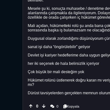
belirttiler.
Mesele şu ki, sonuçta muhasebe / denetime de
alanlarında çalışmakla da ilgileniyorum. Dolay
özellikle de orada çalışırken iç hükümet görev
Mali açıdan, hükümetteki rolü şu anda bana çok 
sonrasında başka iş bulamazsam ne olacağınd
Duygusal olarak zorlandığımı düşünüyorum çü
sanat işi daha “öngörülebilir” geliyor
Devlet işi kariyer hedeflerime daha uygun geliy
her iki seçenek de hala belirsizlik içeriyor
Çok büyük bir mali desteğim yok
Hükümet rolünü üstlenerek doğru kararı mı veriy
mı?
Dürüst tavsiyelerden gerçekten memnun oluru
0
0
Kopyala