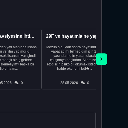
Kariyer Tavsiyesine İhtiyacınız Var
29F ve hayatımla ne yapacağımı bilmiyorum
edebiyatı alanında lisans
Mezun olduktan sonra hayatımda ne
Yeni bir
 ve film yapımcılığı
yapacağımı bilmediğim için 20
vardiya. 
sek lisansım var, şimdi
yaşında metin yazarı olarak
Hs'den
maaşlı bir iş getirecek
çalışmaya başladım. Ailem ısrar
taşınd
izlemeliyim? başka bir
ettiği için psikoloji okumak istediğim
zamanlar
diploma m...
halde ekonomi böl�...
otel
05.2026
0
28.05.2026
0