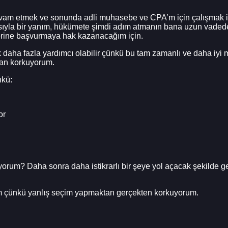
vam etmek ve sonunda adli muhasebe ve CPA’m için çalışmak i
ısıyla bir yanım, hükümete şimdi adım atmanın bana uzun vaded
lerine başvurmaya hak kazanacağım için.
daha fazla yardımcı olabilir çünkü bu tam zamanlı ve daha iyi m
an korkuyorum.
nkü:
or
orum? Daha sonra daha istikrarlı bir şeye yol açacak şekilde ge
m çünkü yanlış seçim yapmaktan gerçekten korkuyorum.