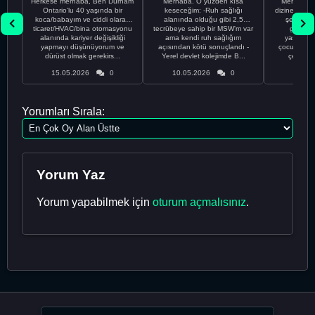
Herkese merhaba, Ben Durham
Merhaba. O yüzden kısa
Merhaba! B
Ontario'lu 40 yaşında bir
keseceğim: -Ruh sağlığı
dizine göz a
koca/babayım ve ciddi olarak
alanında olduğu gibi 2,5
şey yayı
ticaret/HVAC/bina otomasyonu
tecrübeye sahip bir MSW'm var
geçmişl
alanında kariyer değişikliği
ama kendi ruh sağlığım
yaşındayı
yapmayı düşünüyorum ve
açısından kötü sonuçlandı -
çocuklardan
dürüst olmak gerekirs...
Yerel devlet kolejimde B...
çeşitli s
15.05.2026
0
10.05.2026
0
10.03
Yorumları Sırala:
Yorum Yaz
Yorum yapabilmek için
oturum açmalısınız
.