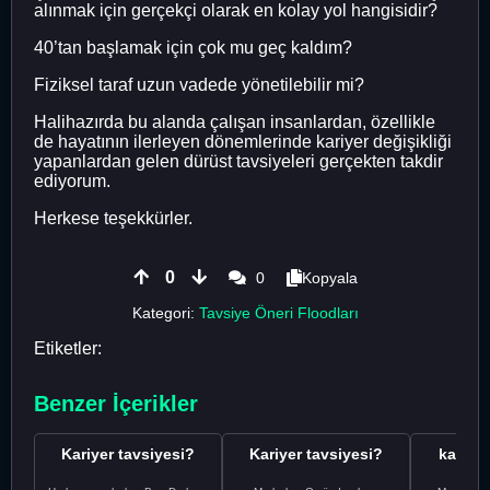
alınmak için gerçekçi olarak en kolay yol hangisidir?
40’tan başlamak için çok mu geç kaldım?
Fiziksel taraf uzun vadede yönetilebilir mi?
Halihazırda bu alanda çalışan insanlardan, özellikle
de hayatının ilerleyen dönemlerinde kariyer değişikliği
yapanlardan gelen dürüst tavsiyeleri gerçekten takdir
ediyorum.
Herkese teşekkürler.
0
0
Kopyala
Kategori:
Tavsiye Öneri Floodları
Etiketler:
Benzer İçerikler
Kariyer tavsiyesi?
Kariyer tavsiyesi?
kariyer