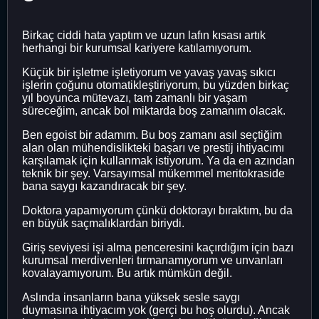
Birkaç ciddi hata yaptım ve uzun lafın kısası artık
herhangi bir kurumsal kariyere katılamıyorum.
Küçük bir işletme işletiyorum ve yavaş yavaş sıkıcı
işlerin çoğunu otomatikleştiriyorum, bu yüzden birkaç
yıl boyunca mütevazı, tam zamanlı bir yaşam
süreceğim, ancak bol miktarda boş zamanım olacak.
Ben egoist bir adamım. Bu boş zamanı asıl seçtiğim
alan olan mühendislikteki başarı ve prestij ihtiyacımı
karşılamak için kullanmak istiyorum. Ya da en azından
teknik bir şey. Varsayımsal mükemmel meritokraside
bana saygı kazandıracak bir şey.
Doktora yapamıyorum çünkü doktorayı bıraktım, bu da
en büyük saçmalıklardan biriydi.
Giriş seviyesi işi alma penceresini kaçırdığım için bazı
kurumsal merdivenleri tırmanamıyorum ve unvanları
kovalayamıyorum. Bu artık mümkün değil.
Aslında insanların bana yüksek sesle saygı
duymasına ihtiyacım yok (gerçi bu hoş olurdu). Ancak