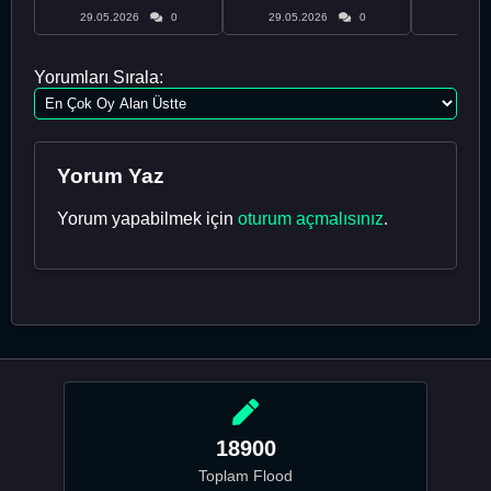
29.05.2026
0
29.05.2026
0
29.05
Yorumları Sırala:
Yorum Yaz
Yorum yapabilmek için
oturum açmalısınız
.
18900
Toplam Flood