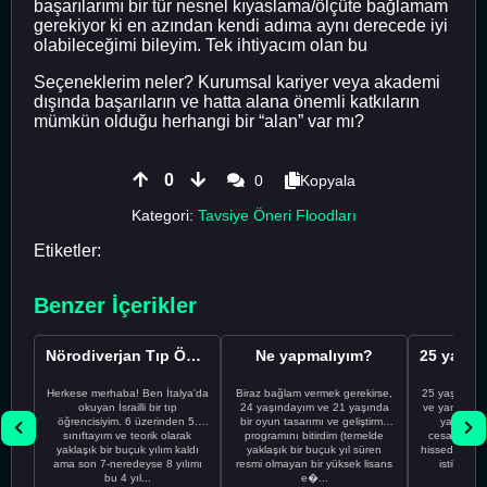
başarılarımı bir tür nesnel kıyaslama/ölçüte bağlamam
gerekiyor ki en azından kendi adıma aynı derecede iyi
olabileceğimi bileyim. Tek ihtiyacım olan bu
Seçeneklerim neler? Kurumsal kariyer veya akademi
dışında başarıların ve hatta alana önemli katkıların
mümkün olduğu herhangi bir “alan” var mı?
0
0
Kopyala
Kategori:
Tavsiye Öneri Floodları
Etiketler:
Benzer İçerikler
Nörodiverjan Tıp Öğrencisi Yeni Bir Yol Arıyor
Ne yapmalıyım?
Herkese merhaba! Ben İtalya'da
Biraz bağlam vermek gerekirse,
25 yaşındayı
okuyan İsrailli bir tıp
24 yaşındayım ve 21 yaşında
ve yanlış kar
öğrencisiyim. 6 üzerinden 5.
bir oyun tasarımı ve geliştirme
yapmadı
sınıftayım ve teorik olarak
programını bitirdim (temelde
cesaretimin 
yaklaşık bir buçuk yılım kaldı
yaklaşık bir buçuk yıl süren
hissediyorum.
ama son 7-neredeyse 8 yılımı
resmi olmayan bir yüksek lisans
istikrarsız
bu 4 yıl...
e�...