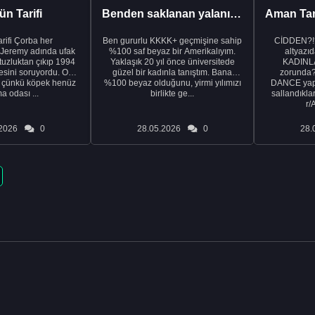
n Tarifi
Benden saklanan yalanı ortaya çıkardıktan sonra eşimden...
rba her
Ben gururlu KKKK+ geçmişine sahip
CİDDEN?!
 Jeremy adında ufak
%100 saf beyaz bir Amerikalıyım.
altyazıd
tuzluktan çıkıp 1994
Yaklaşık 20 yıl önce üniversitede
KADINLA
fresini soruyordu. Ona
güzel bir kadınla tanıştım. Bana
zorunda
k çünkü köpek henüz
%100 beyaz olduğunu, yirmi yılımızı
DANCE yapa
a odası ...
birlikte ge...
sallandıklar
r/
2026
0
28.05.2026
0
28.