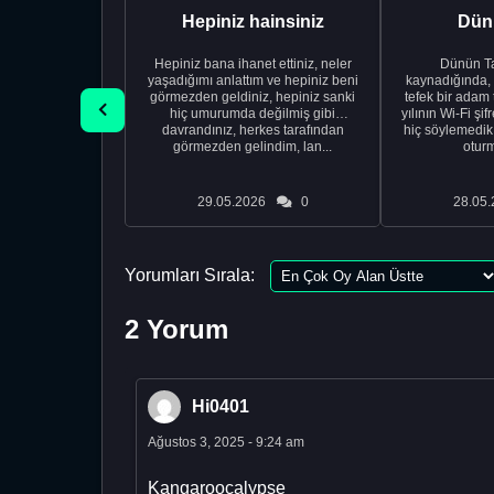
Hepiniz hainsiniz
Dünü
Hepiniz bana ihanet ettiniz, neler
Dünün Tarifi Ço
yaşadığımı anlattım ve hepiniz beni
kaynadığında,
görmezden geldiniz, hepiniz sanki
tefek bir adam 
hiç umurumda değilmiş gibi
yılının Wi-Fi şi
davrandınız, herkes tarafından
hiç söylemedi
görmezden gelindim, lan...
oturm
29.05.2026
0
28.05.
Yorumları Sırala:
2 Yorum
Hi0401
Ağustos 3, 2025 - 9:24 am
Kangaroocalypse