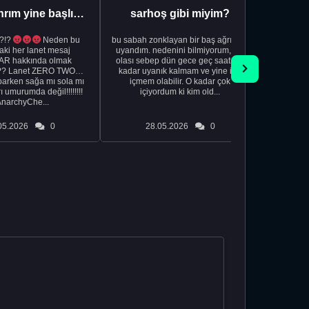
Aman Tanrım yine başlıyoruz..
sarhoş gibi miyim?
?!?
Neden bu
bu sabah zonklayan bir baş ağrısıyla
NSFW sana
aki her lanet mesaj
uyandım. nedenini bilmiyorum, tek
görmek istemi
R hakkında olmak
olası sebep dün gece geç saatlere
acıyorum 
?? Lanet ZERO TWO
kadar uyanık kalmam ve yine içki
bile 
rken sağa mı sola mı
içmem olabilir. O kadar çok
temi
ı umurumda değil!!!!!!!!
içiyordum ki kim old...
düşünc
AnarchyChe...
05.2026
0
28.05.2026
0