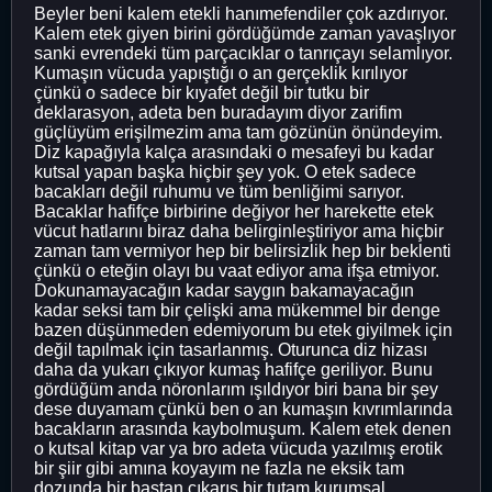
Beyler beni kalem etekli hanımefendiler çok azdırıyor.
Kalem etek giyen birini gördüğümde zaman yavaşlıyor
sanki evrendeki tüm parçacıklar o tanrıçayı selamlıyor.
Kumaşın vücuda yapıştığı o an gerçeklik kırılıyor
çünkü o sadece bir kıyafet değil bir tutku bir
deklarasyon, adeta ben buradayım diyor zarifim
güçlüyüm erişilmezim ama tam gözünün önündeyim.
Diz kapağıyla kalça arasındaki o mesafeyi bu kadar
kutsal yapan başka hiçbir şey yok. O etek sadece
bacakları değil ruhumu ve tüm benliğimi sarıyor.
Bacaklar hafifçe birbirine değiyor her harekette etek
vücut hatlarını biraz daha belirginleştiriyor ama hiçbir
zaman tam vermiyor hep bir belirsizlik hep bir beklenti
çünkü o eteğin olayı bu vaat ediyor ama ifşa etmiyor.
Dokunamayacağın kadar saygın bakamayacağın
kadar seksi tam bir çelişki ama mükemmel bir denge
bazen düşünmeden edemiyorum bu etek giyilmek için
değil tapılmak için tasarlanmış. Oturunca diz hizası
daha da yukarı çıkıyor kumaş hafifçe geriliyor. Bunu
gördüğüm anda nöronlarım ışıldıyor biri bana bir şey
dese duyamam çünkü ben o an kumaşın kıvrımlarında
bacakların arasında kaybolmuşum. Kalem etek denen
o kutsal kitap var ya bro adeta vücuda yazılmış erotik
bir şiir gibi amına koyayım ne fazla ne eksik tam
dozunda bir baştan çıkarış bir tutam kurumsal