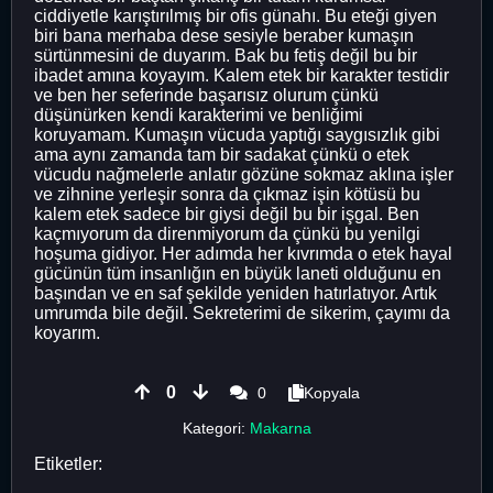
ciddiyetle karıştırılmış bir ofis günahı. Bu eteği giyen
biri bana merhaba dese sesiyle beraber kumaşın
sürtünmesini de duyarım. Bak bu fetiş değil bu bir
ibadet amına koyayım. Kalem etek bir karakter testidir
ve ben her seferinde başarısız olurum çünkü
düşünürken kendi karakterimi ve benliğimi
koruyamam. Kumaşın vücuda yaptığı saygısızlık gibi
ama aynı zamanda tam bir sadakat çünkü o etek
vücudu nağmelerle anlatır gözüne sokmaz aklına işler
ve zihnine yerleşir sonra da çıkmaz işin kötüsü bu
kalem etek sadece bir giysi değil bu bir işgal. Ben
kaçmıyorum da direnmiyorum da çünkü bu yenilgi
hoşuma gidiyor. Her adımda her kıvrımda o etek hayal
gücünün tüm insanlığın en büyük laneti olduğunu en
başından ve en saf şekilde yeniden hatırlatıyor. Artık
umrumda bile değil. Sekreterimi de sikerim, çayımı da
koyarım.
0
0
Kopyala
Kategori:
Makarna
Etiketler: