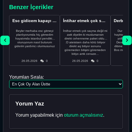
Benzer İçerikler
Esc gidicem kapayı koydum
İntihar etmek çok saçma değil mi
Beyler merhaba esc gitmeyi
İntihar etmek çok saçma değil mi
Dur Oğlum
planlıyorumda hiç gitmedim
awk diyelim ki muslumansin
hayirsever bi
hayatımda istanbul pendikte
direkt cehenneme paket oldun
yolla deme
oturuyorum nasıl bulurum
:D ateistsen daha kötü bitiyor
Devrim abi a
giderim yardımcı olurmusunuz
direkt aq bitiyor sonunu
dibine vurdu
göremeden bitişini göremeden
Bos muhabbe
bitiyo amk cenaze...
an
26.05.2026
0
26.05.2026
0
26.05
Yorumları Sırala:
Yorum Yaz
Yorum yapabilmek için
oturum açmalısınız
.