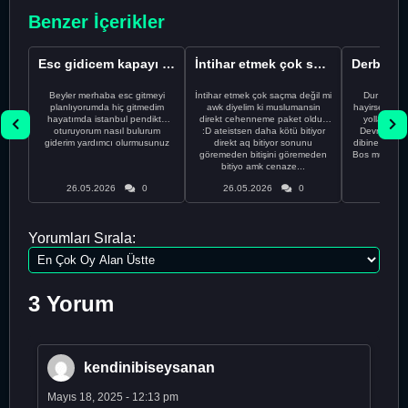
Benzer İçerikler
Esc gidicem kapayı koydum
İntihar etmek çok saçma değil mi
Beyler merhaba esc gitmeyi
İntihar etmek çok saçma değil mi
Dur Oğlum
planlıyorumda hiç gitmedim
awk diyelim ki muslumansin
hayirsever bi
hayatımda istanbul pendikte
direkt cehenneme paket oldun
yolla deme
oturuyorum nasıl bulurum
:D ateistsen daha kötü bitiyor
Devrim abi a
giderim yardımcı olurmusunuz
direkt aq bitiyor sonunu
dibine vurdu
göremeden bitişini göremeden
Bos muhabbe
bitiyo amk cenaze...
an
26.05.2026
0
26.05.2026
0
26.05
Yorumları Sırala:
3 Yorum
kendinibiseysanan
Mayıs 18, 2025 - 12:13 pm