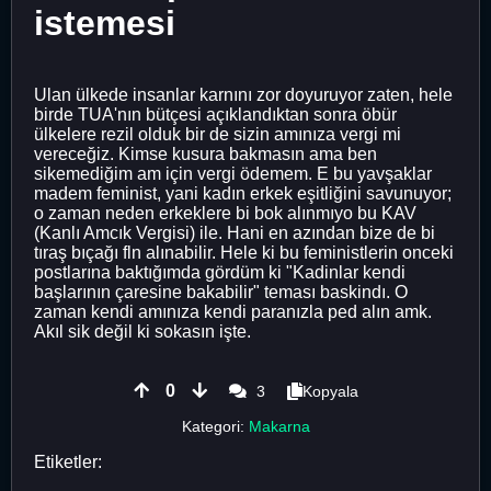
istemesi
Ulan ülkede insanlar karnını zor doyuruyor zaten, hele
birde TUA'nın bütçesi açıklandıktan sonra öbür
ülkelere rezil olduk bir de sizin amınıza vergi mi
vereceğiz. Kimse kusura bakmasın ama ben
sikemediğim am için vergi ödemem. E bu yavşaklar
madem feminist, yani kadın erkek eşitliğini savunuyor;
o zaman neden erkeklere bi bok alınmıyo bu KAV
(Kanlı Amcık Vergisi) ile. Hani en azından bize de bi
tıraş bıçağı fln alınabilir. Hele ki bu feministlerin onceki
postlarına baktığımda gördüm ki "Kadinlar kendi
başlarının çaresine bakabilir" teması baskindı. O
zaman kendi amınıza kendi paranızla ped alın amk.
Akıl sik değil ki sokasın işte.
0
3
Kopyala
Kategori:
Makarna
Etiketler: