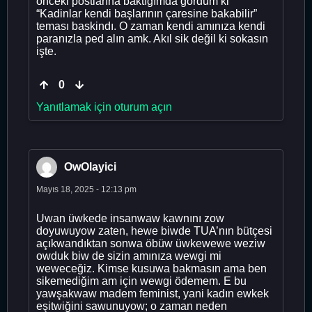
onceki postlarına baktığımda gördüm ki
“Kadinlar kendi başlarının çaresine bakabilir”
teması baskindı. O zaman kendi amınıza kendi
paranızla ped alın amk. Akıl sik değil ki sokasın
işte.
0
Yanıtlamak için oturum açın
OwOlayici
Mayıs 18, 2025 - 12:13 pm
Uwan üwkede insanwaw kawnını zow
doyuwuyow zaten, hewe biwde TUA’nın bütçesi
açıkwandıktan sonwa öbüw üwkewewe weziw
owduk biw de sizin amınıza wewgi mi
weweceğiz. Kimse kusuwa bakmasın ama ben
sikemediğim am için wewgi ödemem. E bu
yawşakwaw madem feminist, yani kadın ewkek
eşitwiğini sawunuyow; o zaman neden