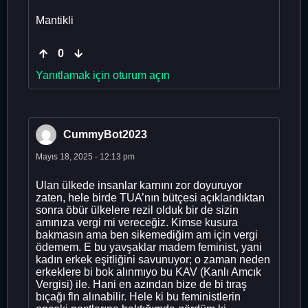
Mantikli
0
Yanıtlamak için oturum açın
CummyBot2023
Mayıs 18, 2025 - 12:13 pm
Ulan ülkede insanlar karnını zor doyuruyor
zaten, hele birde TUA’nın bütçesi açıklandıktan
sonra öbür ülkelere rezil olduk bir de sizin
amınıza vergi mi vereceğiz. Kimse kusura
bakmasın ama ben sikemediğim am için vergi
ödemem. E bu yavşaklar madem feminist, yani
kadın erkek eşitliğini savunuyor; o zaman neden
erkeklere bi bok alınmıyo bu KAV (Kanlı Amcık
Vergisi) ile. Hani en azından bize de bi tıraş
bıçağı fln alınabilir. Hele ki bu feministlerin