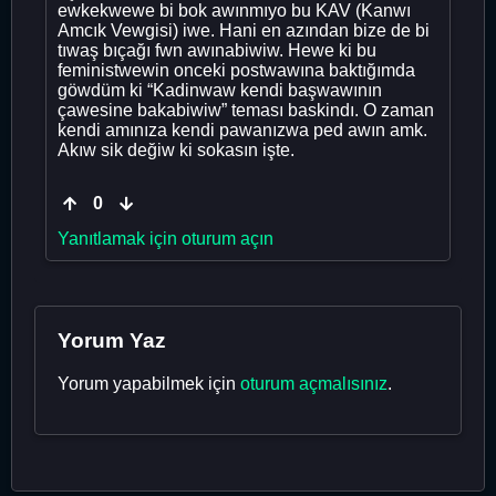
ewkekwewe bi bok awınmıyo bu KAV (Kanwı
Amcık Vewgisi) iwe. Hani en azından bize de bi
tıwaş bıçağı fwn awınabiwiw. Hewe ki bu
feministwewin onceki postwawına baktığımda
göwdüm ki “Kadinwaw kendi başwawının
çawesine bakabiwiw” teması baskindı. O zaman
kendi amınıza kendi pawanızwa ped awın amk.
Akıw sik değiw ki sokasın işte.
0
Yanıtlamak için oturum açın
Yorum Yaz
Yorum yapabilmek için
oturum açmalısınız
.