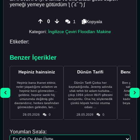
yemeği yemeye götürdüm ƪ (‾ε‾ ”) ʃ
0
1
Kopyala
Kategori:
İngilizce Çeviri Floodları Makine
Etiketler:
Benzer İçerikler
Hepiniz hainsiniz
Dünün Tarifi
Hepiniz bana ihanet ettiniz,
Dünün Tarifi Çorba her
Ben gururl
neler yaşadığımı anlattım ve
kaynadığında, Jeremy adında
sahip %10
hepiniz beni görmezden
ufak tefek bir adam tuzluktan
Amerikalıyı
geldiniz, hepiniz sanki hiç
çıkıp 1994 yılının Wi-Fi şifresini
önce ünive
umurumda değilmiş gibi
soruyordu. Ona hiç söylemedik
kadınla ta
davrandınız, herkes tarafından
çünkü köpek henüz oturma
beyaz olduğu
görmezden gelindim, lan...
odası ...
bir
29.05.2026
0
28.05.2026
0
28.05
Yorumları Sırala: