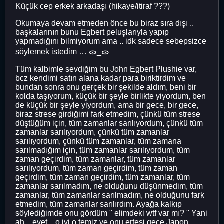
Küçük cep erkek arkadaşı (hikaye/itiraf ???)
Okumaya devam etmeden önce bu biraz sıra dışı ..
başkalarının bunu Egbert peluşlarıyla yapıp
yapmadığını bilmiyorum ama .. idk sadece sebepsizce
söylemek istedim … ᯣ_ᯣ
Tüm kalbimle sevdiğim bu John Egbert Plushie var,
bcz kendimi satın alana kadar para biriktirdim ve
bundan sonra onu gerçek bir şekilde aldım, beni bir
kolda taşıyorum, küçük bir şeyle birlikte yiyordum, ben
de küçük bir şeyle yiyordum, ama bir gece, bir gece,
biraz strese girdiğimi fark etmedim, çünkü tüm strese
düştüğüm için, tüm zamanlar sarılıyordum, çünkü tüm
zamanlar sarılıyordum, çünkü tüm zamanlar
sarılıyordum, çünkü tüm zamanlar, tüm zamana
sarılmadığım için, tüm zamanlar sarılıyordum, tüm
zaman geçirdim, tüm zamanlar, tüm zamanlar
sarılıyordum, tüm zaman geçirdim, tüm zaman
geçirdim, tüm zaman geçirdim, tüm zamanlar, tüm
zamanlar sarılmadım, ne olduğunu düşünmedim, tüm
zamanlar, tüm zamanlar sarılmadım, ne olduğunu fark
etmedim, tüm zamanlar sarılırdım. Ayağa kalkıp
söylediğimde onu gördüm " elimdeki wtf var mı? " Yani
ah .. evet .. o iyi o temiz ve onu ertesi gece Japon