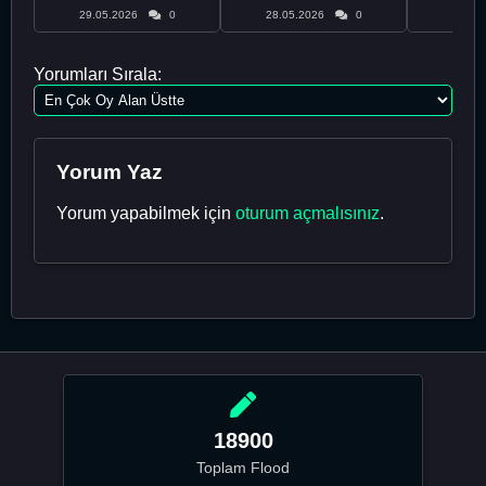
29.05.2026
0
28.05.2026
0
28.05
Yorumları Sırala:
Yorum Yaz
Yorum yapabilmek için
oturum açmalısınız
.
18900
Toplam Flood