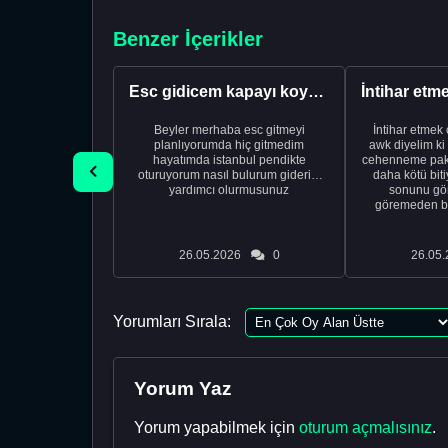
Benzer İçerikler
Esc gidicem kapayı koydum
Beyler merhaba esc gitmeyi
İntihar etmek
planlıyorumda hiç gitmedim
awk diyelim ki
hayatımda istanbul pendikte
cehenneme pake
oturuyorum nasıl bulurum giderim
daha kötü biti
yardımcı olurmusunuz
sonunu gör
göremeden bi
26.05.2026
0
26.05.
Yorumları Sırala:
Yorum Yaz
Yorum yapabilmek için
oturum açmalısınız
.