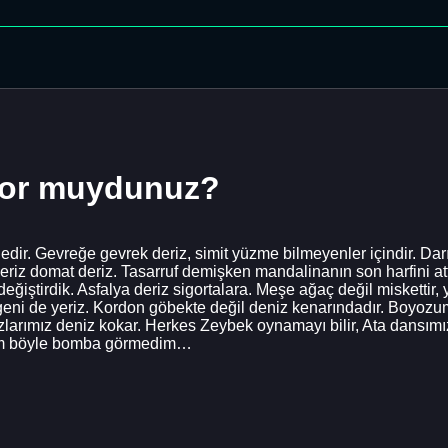
iyor muydunuz?
r. Gevreğe gevrek deriz, simit yüzme bilmeyenler içindir. Darıya
riz domat deriz. Tasarruf demişken mandalinanın son harfini att
eğiştirdik. Asfalya deriz sigortalara. Meşe ağaç değil miskettir, yu
 de yeriz. Kordon göbekte değil deniz kenarındadır. Boyozumuz v
larımız deniz kokar. Herkes Zeybek oynamayı bilir, Ata dansımız
iyim böyle bomba görmedim…