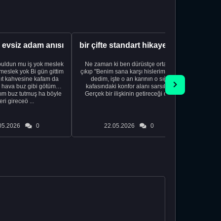
a evsiz adam anısı
bir çifte standart hikayesi XDXD
uldun mu iş yok meslek
Ne zaman ki ben dürüstçe ortaya
Nofap(türk
yok Bi gün gittim
çıkıp "Benim sana karşı hislerim var"
varmı
ıt kahvesine kafam da
dedim, işte o an karının o sığ
 hava buz gibi götüm
kafasındaki konfor alanı sarsıldı.
m buz tutmuş ha böyle
Gerçek bir ilişkinin getireceği o ...
eri gireceö ...
05.2026
0
22.05.2026
0