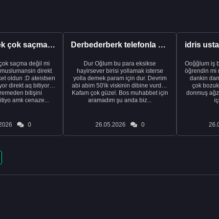
İntihar etmek çok saçma değil mi
Derbederberk telefonla konuşuyor aşık oluyor
idris ust
 çok saçma değil mi
Dur Oğlum bu para eksikse
Ooğğlum iş b
 muslumansin direkt
hayirsever birisi yollamak isterse
öğrendin mi meslek 
t oldun :D ateistsen
yolla demek param için dur. Devrim
dankin dan
yor direkt aq bitiyor
abi abim 50'ik viskinin dibine vurdun
çok bozuk
emeden bitişini
Kafam çok güzel. Bos muhabbet için
donmuş ağzı
tiyo amk cenaze...
aramadım şu anda biz...
iç
2026
0
26.05.2026
0
26.