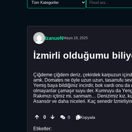
IzanueN
Mayıs 18, 2025
İzmirli olduğumu bil
Çiğdeme çiğdem deriz, çekirdek karpuzun içindedi
amk. Domates ne öyle uzun uzun, tasarrufu seve
Yemiş baya bildiğiniz incirdir, bok vardı onu da d
olmayanlar çamaşır suyu der. Kumruyu da Yengeni
Rakımızı içtiniz mi, sanmam… Denizimiz kız, kız
Asansör ve daha niceleri. Kaç senedir İzmirl
0
0
Kopyala
Etiketler: