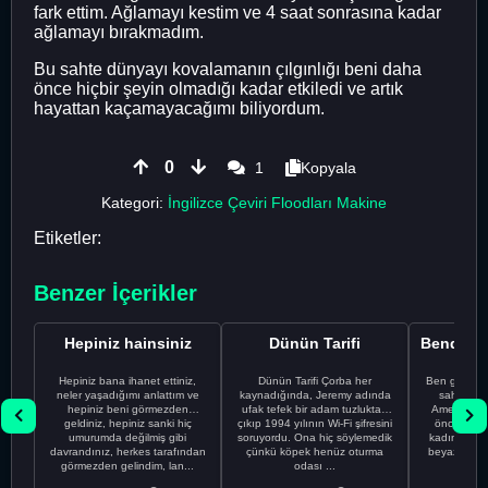
fark ettim. Ağlamayı kestim ve 4 saat sonrasına kadar
ağlamayı bırakmadım.
Bu sahte dünyayı kovalamanın çılgınlığı beni daha
önce hiçbir şeyin olmadığı kadar etkiledi ve artık
hayattan kaçamayacağımı biliyordum.
0
1
Kopyala
Kategori:
İngilizce Çeviri Floodları Makine
Etiketler:
Benzer İçerikler
Hepiniz hainsiniz
Dünün Tarifi
Hepiniz bana ihanet ettiniz,
Dünün Tarifi Çorba her
Ben gururl
neler yaşadığımı anlattım ve
kaynadığında, Jeremy adında
sahip %10
hepiniz beni görmezden
ufak tefek bir adam tuzluktan
Amerikalıyı
geldiniz, hepiniz sanki hiç
çıkıp 1994 yılının Wi-Fi şifresini
önce ünive
umurumda değilmiş gibi
soruyordu. Ona hiç söylemedik
kadınla ta
davrandınız, herkes tarafından
çünkü köpek henüz oturma
beyaz olduğu
görmezden gelindim, lan...
odası ...
bir