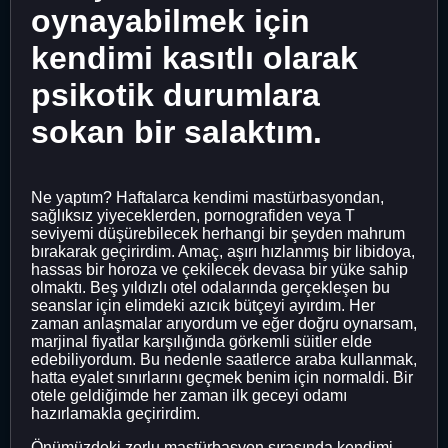
oynayabilmek için
kendimi kasıtlı olarak
psikotik durumlara
sokan bir salaktım.
Ne yaptım? Haftalarca kendimi mastürbasyondan,
sağlıksız yiyeceklerden, pornografiden veya T
seviyemi düşürebilecek herhangi bir şeyden mahrum
bırakarak geçirirdim. Amaç, aşırı hızlanmış bir libidoya,
hassas bir horoza ve çekilecek devasa bir yüke sahip
olmaktı. Beş yıldızlı otel odalarında gerçekleşen bu
seanslar için elimdeki azıcık bütçeyi ayırdım. Her
zaman anlaşmalar arıyordum ve eğer doğru oynarsam,
marjinal fiyatlar karşılığında görkemli süitler elde
edebiliyordum. Bu nedenle saatlerce araba kullanmak,
hatta eyalet sınırlarını geçmek benim için normaldi. Bir
otele geldiğimde her zaman ilk geceyi odamı
hazırlamakla geçirirdim.
Önümüzdeki zorlu mastürbasyon sırasında kendimi