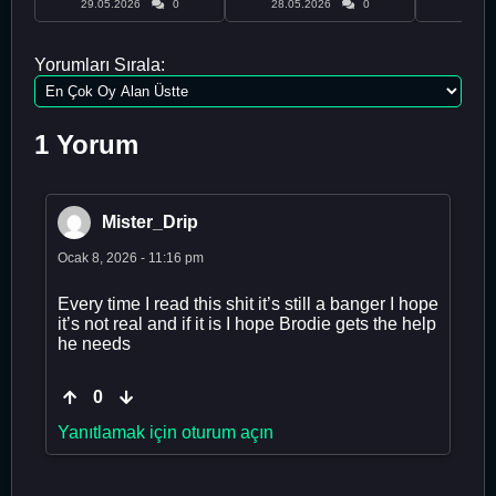
29.05.2026
0
28.05.2026
0
28.05
Yorumları Sırala:
1 Yorum
Mister_Drip
Ocak 8, 2026 - 11:16 pm
Every time I read this shit it’s still a banger I hope
it’s not real and if it is I hope Brodie gets the help
he needs
0
Yanıtlamak için oturum açın