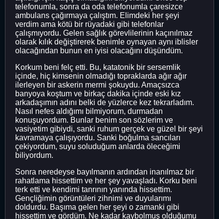
telefonumla, sonra da oda telefonumla çaresizce
ambulans çağırmaya çalıştım. Elimdeki her şeyi
verdim ama kötü bir rüyadaki gibi telefonlar
çalışmıyordu. Gelen sağlık görevlilerinin kaçınılmaz
olarak kılık değiştirerek benimle oynayan aynı iblisler
olacağından bunun en iyisi olacağını düşündüm.
Korkum beni felç etti. Bu, katatonik bir sersemlik
içinde, hiç kimsenin olmadığı topraklarda ağır ağır
ilerleyen bir askerin mermi şokuydu. Amaçsızca
banyoya koştum ve birkaç dakika içinde eski kız
arkadaşımın adını belki de yüzlerce kez tekrarladım.
Nasıl nefes aldığımı bilmiyorum, durmadan
konuşuyordum. Bunlar benim son sözlerim ve
vasiyetim gibiydi, sanki ruhum gerçek ve güzel bir şeyi
kavramaya çalışıyordu. Sanki boğulma sancıları
çekiyordum, suyu soluduğum anlarda öleceğimi
biliyordum.
Sonra neredeyse bayılmanın ardından inanılmaz bir
rahatlama hissettim ve her şey yavaşladı. Korku beni
terk etti ve kendimi tanrının yanında hissettim.
Gençliğimin görüntüleri zihnimi ve duyularımı
doldurdu. Başıma gelen her şeyi o zamanki gibi
hissettim ve gördüm. Ne kadar kaybolmuş olduğumu