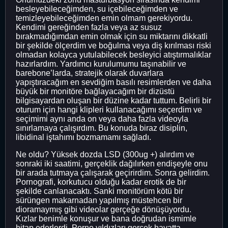
besleyebileceğimden, su içebileceğimden ve
temizleyebileceğimden emin olmam gerekiyordu.
Kendimi gereğinden fazla veya az susuz
bırakmadığımdan emin olmak için su miktarını dikkatli
bir şekilde ölçerdim ve boğulma veya diş kırılması riski
olmadan kolayca yutulabilecek besleyici atıştırmalıklar
hazırlardım. Yardımcı kurulumumu taşınabilir ve
barebone’larda, stratejik olarak duvarlara
yapıştıracağım en sevdiğim basılı resimlerden ve daha
büyük bir monitöre bağlayacağım bir dizüstü
bilgisayardan oluşan bir düzine kadar tuttum. Belirli bir
oturum için hangi klipleri kullanacağımı seçerdim ve
seçimimi aynı anda on veya daha fazla videoyla
sınırlamaya çalışırdım. Bu konuda biraz disiplin,
libidinal iştahımı bozmamamı sağladı.
Ne oldu? Yüksek dozda LSD (300ug +) alırdım ve
sonraki iki saatimi, gerçeklik dağılırken endişeyle onu
bir arada tutmaya çalışarak geçirirdim. Sonra gelirdim.
Pornografi, korkutucu olduğu kadar erotik de bir
şekilde canlanacaktı. Sanki monitörüm kötü bir
sürüngen makarnadan yapılmış müstehcen bir
dioramaymış gibi videolar gerçeğe dönüşüyordu.
Kızlar benimle konuşur ve bana doğrudan ismimle
hitap ederlerdi. Porno yıldızları gerçek hayatta