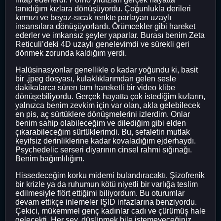
tanıdığım kızlara dönüşüyordu. Çoğunlukla derileri
kırmızı ve beyaz-sıcak renkte parlayan uzaylı
insansılara dönüşüyorlardı. Örümcekler gibi hareket
ederler ve imkansız şeyler yaparlar. Burası benim Zeta
Reticuli’deki 4D uzaylı genelevimdi ve sürekli geri
dönmek zorunda kaldığım yerdi.
Halüsinasyonlar genellikle o kadar yoğundu ki, basit
bir .jpeg dosyası, kulaklıklarımdan gelen sesle
dakikalarca süren tam hareketli bir video klibe
dönüşebiliyordu. Gerçek hayatta çok istediğim kızların,
yalnızca benim zevkim için var olan, akla gelebilecek
en pis, aç sürtüklere dönüşmelerini izlerdim. Onlar
benim sahip olabileceğim ve dilediğim gibi elden
çıkarabileceğim sürtüklerimdi. Bu, sefaletin mutlak
keyifsiz derinliklerine kadar kovaladığım ejderhaydı.
Psychedelic serseri diyarının cinsel rahmi sığınağı.
Benim bağımlılığım.
Hissedeceğim korku midemi bulandıracaktı. Şizofrenik
bir krizle ya da ruhumun kötü niyetli bir varlığa teslim
edilmesiyle flört ettiğimi biliyordum. Bu oturumlar
devam ettikçe inlemeler IŞİD infazlarına benziyordu.
Çekici, mükemmel genç kadınlar cadı ve çürümüş hale
gelecekti. Her şey, düşünmek bile istemeyeceğiniz