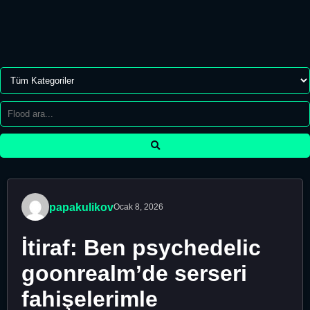
papakulikov
Ocak 8, 2026
İtiraf: Ben psychedelic
goonrealm’de serseri
fahişelerimle