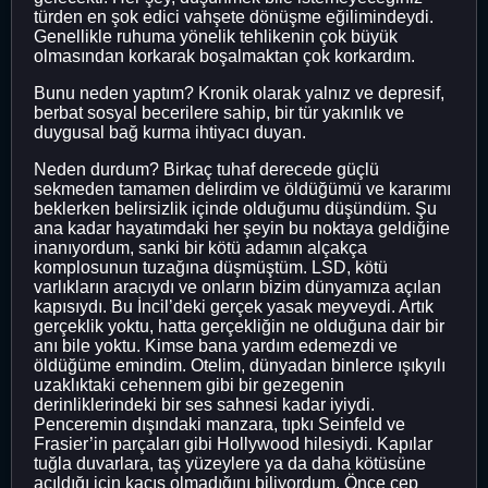
türden en şok edici vahşete dönüşme eğilimindeydi.
Genellikle ruhuma yönelik tehlikenin çok büyük
olmasından korkarak boşalmaktan çok korkardım.
Bunu neden yaptım? Kronik olarak yalnız ve depresif,
berbat sosyal becerilere sahip, bir tür yakınlık ve
duygusal bağ kurma ihtiyacı duyan.
Neden durdum? Birkaç tuhaf derecede güçlü
sekmeden tamamen delirdim ve öldüğümü ve kararımı
beklerken belirsizlik içinde olduğumu düşündüm. Şu
ana kadar hayatımdaki her şeyin bu noktaya geldiğine
inanıyordum, sanki bir kötü adamın alçakça
komplosunun tuzağına düşmüştüm. LSD, kötü
varlıkların aracıydı ve onların bizim dünyamıza açılan
kapısıydı. Bu İncil’deki gerçek yasak meyveydi. Artık
gerçeklik yoktu, hatta gerçekliğin ne olduğuna dair bir
anı bile yoktu. Kimse bana yardım edemezdi ve
öldüğüme emindim. Otelim, dünyadan binlerce ışıkyılı
uzaklıktaki cehennem gibi bir gezegenin
derinliklerindeki bir ses sahnesi kadar iyiydi.
Penceremin dışındaki manzara, tıpkı Seinfeld ve
Frasier’in parçaları gibi Hollywood hilesiydi. Kapılar
tuğla duvarlara, taş yüzeylere ya da daha kötüsüne
açıldığı için kaçış olmadığını biliyordum. Önce cep