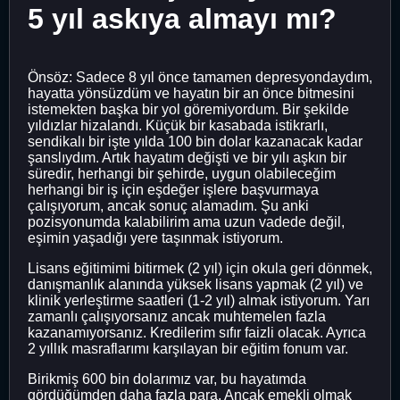
5 yıl askıya almayı mı?
Önsöz: Sadece 8 yıl önce tamamen depresyondaydım,
hayatta yönsüzdüm ve hayatın bir an önce bitmesini
istemekten başka bir yol göremiyordum. Bir şekilde
yıldızlar hizalandı. Küçük bir kasabada istikrarlı,
sendikalı bir işte yılda 100 bin dolar kazanacak kadar
şanslıydım. Artık hayatım değişti ve bir yılı aşkın bir
süredir, herhangi bir şehirde, uygun olabileceğim
herhangi bir iş için eşdeğer işlere başvurmaya
çalışıyorum, ancak sonuç alamadım. Şu anki
pozisyonumda kalabilirim ama uzun vadede değil,
eşimin yaşadığı yere taşınmak istiyorum.
Lisans eğitimimi bitirmek (2 yıl) için okula geri dönmek,
danışmanlık alanında yüksek lisans yapmak (2 yıl) ve
klinik yerleştirme saatleri (1-2 yıl) almak istiyorum. Yarı
zamanlı çalışıyorsanız ancak muhtemelen fazla
kazanamıyorsanız. Kredilerim sıfır faizli olacak. Ayrıca
2 yıllık masraflarımı karşılayan bir eğitim fonum var.
Birikmiş 600 bin dolarımız var, bu hayatımda
gördüğümden daha fazla para. Ancak emekli olmak