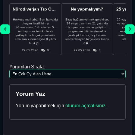
Nörodiverjan Tıp Öğrencisi Yeni Bir Yol Arıyor
Ne yapmalıyım?
Herkese merhaba! Ben İtalya'da
Biraz bağlam vermek gerekirse,
25 yaşındayı
okuyan İsrailli bir tıp
24 yaşındayım ve 21 yaşında
ve yanlış kar
öğrencisiyim. 6 üzerinden 5.
bir oyun tasarımı ve geliştirme
yapmadı
sınıftayım ve teorik olarak
programını bitirdim (temelde
cesaretimin 
yaklaşık bir buçuk yılım kaldı
yaklaşık bir buçuk yıl süren
hissediyorum.
ama son 7-neredeyse 8 yılımı
resmi olmayan bir yüksek lisans
istikrarsız
bu 4 yıl...
e�...
29.05.2026
0
29.05.2026
0
29.05
Yorumları Sırala:
Yorum Yaz
Yorum yapabilmek için
oturum açmalısınız
.