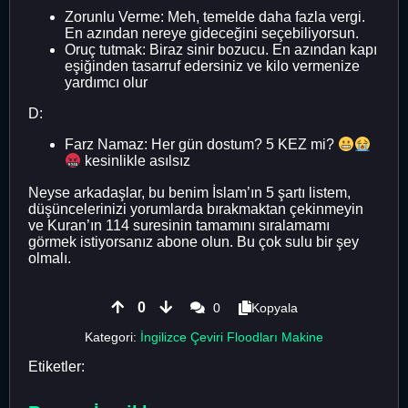
Zorunlu Verme: Meh, temelde daha fazla vergi.
En azından nereye gideceğini seçebiliyorsun.
Oruç tutmak: Biraz sinir bozucu. En azından kapı
eşiğinden tasarruf edersiniz ve kilo vermenize
yardımcı olur
D:
Farz Namaz: Her gün dostum? 5 KEZ mi?
kesinlikle asılsız
Neyse arkadaşlar, bu benim İslam’ın 5 şartı listem,
düşüncelerinizi yorumlarda bırakmaktan çekinmeyin
ve Kuran’ın 114 suresinin tamamını sıralamamı
görmek istiyorsanız abone olun. Bu çok sulu bir şey
olmalı.
0
0
Kopyala
Kategori:
İngilizce Çeviri Floodları Makine
Etiketler: