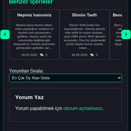
Benzer İçerikler
Hepiniz hainsiniz
Dünün Tarifi
Hepiniz bana ihanet ettiniz,
Dünün Tarifi Çorba her
Ben gururl
neler yaşadığımı anlattım ve
kaynadığında, Jeremy adında
sahip %10
hepiniz beni görmezden
ufak tefek bir adam tuzluktan
Amerikalıyı
geldiniz, hepiniz sanki hiç
çıkıp 1994 yılının Wi-Fi şifresini
önce ünive
umurumda değilmiş gibi
soruyordu. Ona hiç söylemedik
kadınla ta
davrandınız, herkes tarafından
çünkü köpek henüz oturma
beyaz olduğu
görmezden gelindim, lan...
odası ...
bir
29.05.2026
0
28.05.2026
0
28.05
Yorumları Sırala:
Yorum Yaz
Yorum yapabilmek için
oturum açmalısınız
.