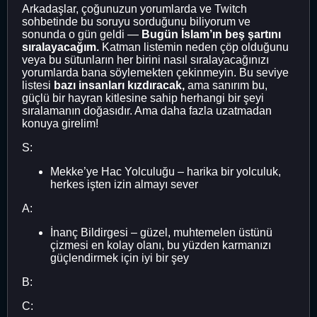
Arkadaşlar, çoğunuzun yorumlarda ve Twitch
sohbetinde bu soruyu sorduğunu biliyorum ve
sonunda o gün geldi —
Bugün İslam’ın beş şartını
sıralayacağım.
Katman listemin neden çöp olduğunu
veya bu sütunların her birini nasıl sıralayacağınızı
yorumlarda bana söylemekten çekinmeyin. Bu seviye
listesi
bazı insanları kızdıracak,
ama sanırım bu,
güçlü bir hayran kitlesine sahip herhangi bir şeyi
sıralamanın doğasıdır. Ama daha fazla uzatmadan
konuya girelim!
S:
Mekke’ye Hac Yolculuğu – harika bir yolculuk,
herkes işten izin almayı sever
A:
İnanç Bildirgesi – güzel, muhtemelen üstünü
çizmesi en kolay olanı, bu yüzden karmanızı
güçlendirmek için iyi bir şey
B:
C: