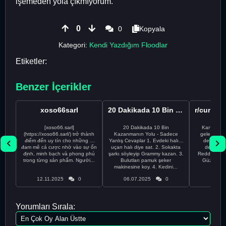
işemeden yola çıkmıyorum.
0
0
Kopyala
Kategori:
Kendi Yazdığım Floodlar
Etiketler:
Benzer İçerikler
xoso66sarl
20 Dakikada 10 Bin Kazanmanın 100 Yanlış Yolu
[xoso66.sarl]
20 Dakikada 10 Bin
Kankalar, 
(https://xoso66.sarl/) trở thành
Kazanmanın Yolu - Sadece
geleni anla
điểm đến uy tín cho những ai
Yanlış Cevaplar 1. Evdeki halıyı
değil, bu 
đam mê cá cược nhờ vào sự ổn
uçan halı diye sat. 2. Sokakta
destanı!
định, minh bạch và phong phú
şarkı söyleyip Grammy kazan. 3.
Reddit’te H
trong từng sản phẩm. Người...
Bulutları pamuk şeker
Güzel Olac
makinesine koy. 4. Kedini...
memeler
12.11.2025
0
06.07.2025
0
23.05
Yorumları Sırala: