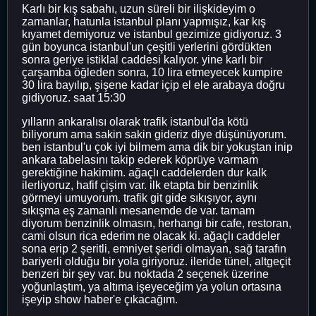
Karlı bir kış sabahı, uzun süreli bir ilişkideyim o
zamanlar, hatunla istanbul planı yapmışız, kar kış
kıyamet demiyoruz ve istanbul gezimize gidiyoruz. 3
gün boyunca istanbul'un çeşitli yerlerini gördükten
sonra geriye istiklal caddesi kalıyor. yine karlı bir
çarşamba öğleden sonra, 10 lira etmeyecek kumpire
30 lira bayılıp, şişene kadar içip el ele arabaya doğru
gidiyoruz. saat 15:30
yılların ankaralısı olarak trafik istanbul'da kötü
biliyorum ama sakin sakin gideriz diye düşünüyorum.
ben istanbul'u çok iyi bilmem ama dik bir yokuştan inip
ankara tabelasını takip ederek köprüye varmam
gerektiğine hakimim. ağaçlı caddelerden dur kalk
ilerliyoruz, hafif çişim var. ilk etapta bir benzinlik
görmeyi umuyorum. trafik git gide sıkışıyor, aynı
sıkışma eş zamanlı mesanemde de var. tamam
diyorum benzinlik olmasın, herhangi bir cafe, restoran,
cami olsun rica ederim ne olacak ki. ağaçlı caddeler
sona erip 2 şeritli, emniyet şeridi olmayan, sağ tarafın
bariyerli olduğu bir yola giriyoruz. ileride tünel, altgeçit
benzeri bir şey var. bu noktada 2 seçenek üzerine
yoğunlaştım, ya altıma işeyeceğim ya yolun ortasına
işeyip show haber'e çıkacağım.