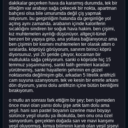
dakikalar geçerken hava da kararmış durumda, tek bir
dileğim var arabayı sağa çekecek bir nokta, apartman
bahçesi olsa bile umurumda değil çiş yapmak
istiyorum. bu gerginliğim hatunda da gerginliğe yol
açmış aynı zamanda. arabanın içinde kaloriferin
sıcaklığını sindiren bir soğuk hava hakim. ben çişimi,
kız muhtemelen ayrılığı düşünüyor. altgeçit-tünel
benzeri bir yapıya girip, ana yollara bağlanıyoruz ama
ben çişimin bir kısmını muhtemelen ter olarak attım o
sıralarda. köprüyü görüyorum, sanırım birinci köprü
diyorsunuz, yol 20 şeride çıkıyor, kocaman bir
mutlulukla sağa çekiyorum. sanki o köprüde hiç 15
temmuz yaşanmamış, sanki fatih gemileri karadan
yürütmemiş, sanki hayallerin şehrinin en güzel
noktasında değilmişim gibi, arkadan 5 litrelik antifrizli
cam suyuna uzanıyorum. tek ve kesin bir emirle arkanı
dön diyorum, yarısı dolu antifrizin içine bütün benliğimi
bırakıyorum.
o mutlu an sonrası fark ettiğim bir şey; ben işemeden
önce mavi olan yarısı dolu şişe artık tam dolu ama
yeşil. hani sarı pastel boyanın üzerine mavi boyayı
sürünce yeşil olurdu ya ilkokulda, ben onu ona özel
sanıyordum. gerçekten doğada sarı ve mavi karışımı
yeşil oluyormuş. kimya biliminin kanıtı olan yeşil şişeyi