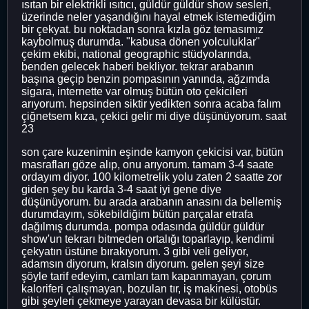
ısıtan bir elektrikli ısıtıcı, güldür güldür show sesleri,
üzerinde neler yaşandığını hayal etmek istemediğim
bir çekyat. bu noktadan sonra kızla göz temasımız
kaybolmuş durumda. "kabusa dönen yolculuklar"
çekim ekibi, national geographic stüdyolarında,
benden gelecek haberi bekliyor. tekrar arabanın
başına geçip benzin pompasının yanında, ağzımda
sigara, internette var olmuş bütün oto çekicileri
arıyorum. hepsinden siktir yedikten sonra acaba falım
çiğnetsem kıza, çekici gelir mi diye düşünüyorum. saat
23
son çare kuzenimin eşinde kamyon çekicisi var, bütün
masrafları göze alıp, onu arıyorum. tamam 3-4 saate
ordayım diyor. 100 kilometrelik yolu zaten 2 saatte zor
giden şey bu karda 3-4 saat iyi gene diye
düşünüyorum. bu arada arabanın anasını da bellemiş
durumdayım, sökebildiğim bütün parçalar etrafa
dağılmış durumda. pompa odasında güldür güldür
show'un tekrarı bitmeden ortalığı toparlayıp, kendimi
çekyatın üstüne bırakıyorum. 3 gibi veli geliyor,
adamsın diyorum, kralsın diyorum. gelen şeyi size
şöyle tarif edeyim, camları tam kapanmayan, çorum
kaloriferi çalışmayan, bozulan tır, iş makinesi, otobüs
gibi şeyleri çekmeye yarayan devasa bir külüstür.