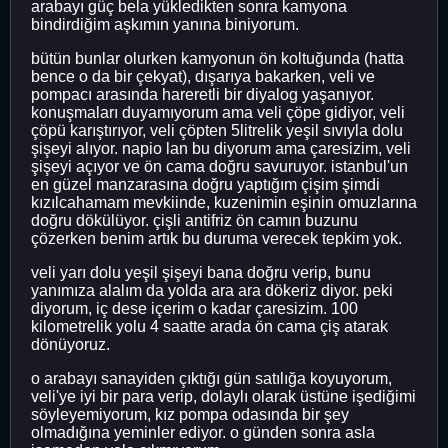
arabayı güç bela yükledikten sonra kamyona
bindirdiğim aşkımın yanına biniyorum.
bütün bunlar olurken kamyonun ön koltuğunda (hatta
bence o da bir çekyat), dışarıya bakarken, veli ve
pompacı arasında hareretli bir diyalog yaşanıyor.
konuşmaları duyamıyorum ama veli çöpe gidiyor, veli
çöpü karıştırıyor, veli çöpten 5litrelik yeşil sıvıyla dolu
şişeyi alıyor. napio lan bu diyorum ama çaresizim, veli
şişeyi açıyor ve ön cama doğru savuruyor. istanbul'un
en güzel manzarasına doğru yaptığım çişim şimdi
kızılcahamam mevkiinde, kuzenimin eşinin omuzlarına
doğru dökülüyor. çişli antifriz ön camın buzunu
çözerken benim artık bu duruma verecek tepkim yok.
veli yarı dolu yeşil şişeyi bana doğru verip, bunu
yanımıza alalım da yolda ara ara dökeriz diyor. peki
diyorum, iç dese içerim o kadar çaresizim. 100
kilometrelik yolu 4 saatte arada ön cama çiş atarak
dönüyoruz.
o arabayı sanayiden çıktığı gün satılığa koyuyorum,
veli'ye iyi bir para verip, dolaylı olarak üstüne işediğimi
söyleyemiyorum, kız pompa odasında bir şey
olmadığına yeminler ediyor. o günden sonra asla