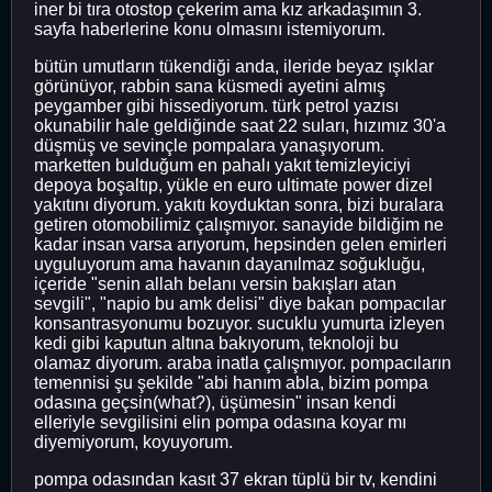
iner bi tıra otostop çekerim ama kız arkadaşımın 3.
sayfa haberlerine konu olmasını istemiyorum.
bütün umutların tükendiği anda, ileride beyaz ışıklar
görünüyor, rabbin sana küsmedi ayetini almış
peygamber gibi hissediyorum. türk petrol yazısı
okunabilir hale geldiğinde saat 22 suları, hızımız 30'a
düşmüş ve sevinçle pompalara yanaşıyorum.
marketten bulduğum en pahalı yakıt temizleyiciyi
depoya boşaltıp, yükle en euro ultimate power dizel
yakıtını diyorum. yakıtı koyduktan sonra, bizi buralara
getiren otomobilimiz çalışmıyor. sanayide bildiğim ne
kadar insan varsa arıyorum, hepsinden gelen emirleri
uyguluyorum ama havanın dayanılmaz soğukluğu,
içeride "senin allah belanı versin bakışları atan
sevgili", "napio bu amk delisi" diye bakan pompacılar
konsantrasyonumu bozuyor. sucuklu yumurta izleyen
kedi gibi kaputun altına bakıyorum, teknoloji bu
olamaz diyorum. araba inatla çalışmıyor. pompacıların
temennisi şu şekilde "abi hanım abla, bizim pompa
odasına geçsin(what?), üşümesin" insan kendi
elleriyle sevgilisini elin pompa odasına koyar mı
diyemiyorum, koyuyorum.
pompa odasından kasıt 37 ekran tüplü bir tv, kendini