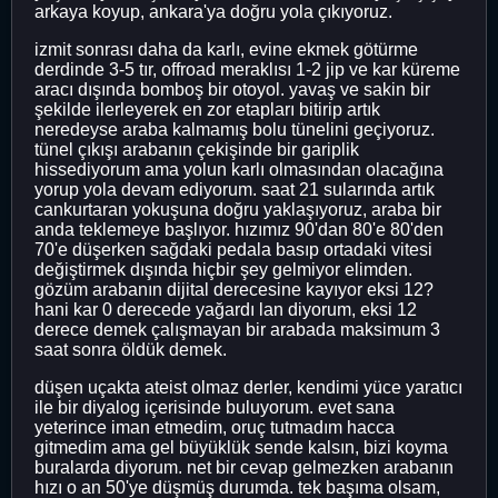
arkaya koyup, ankara'ya doğru yola çıkıyoruz.
izmit sonrası daha da karlı, evine ekmek götürme
derdinde 3-5 tır, offroad meraklısı 1-2 jip ve kar küreme
aracı dışında bomboş bir otoyol. yavaş ve sakin bir
şekilde ilerleyerek en zor etapları bitirip artık
neredeyse araba kalmamış bolu tünelini geçiyoruz.
tünel çıkışı arabanın çekişinde bir gariplik
hissediyorum ama yolun karlı olmasından olacağına
yorup yola devam ediyorum. saat 21 sularında artık
cankurtaran yokuşuna doğru yaklaşıyoruz, araba bir
anda teklemeye başlıyor. hızımız 90'dan 80'e 80'den
70'e düşerken sağdaki pedala basıp ortadaki vitesi
değiştirmek dışında hiçbir şey gelmiyor elimden.
gözüm arabanın dijital derecesine kayıyor eksi 12?
hani kar 0 derecede yağardı lan diyorum, eksi 12
derece demek çalışmayan bir arabada maksimum 3
saat sonra öldük demek.
düşen uçakta ateist olmaz derler, kendimi yüce yaratıcı
ile bir diyalog içerisinde buluyorum. evet sana
yeterince iman etmedim, oruç tutmadım hacca
gitmedim ama gel büyüklük sende kalsın, bizi koyma
buralarda diyorum. net bir cevap gelmezken arabanın
hızı o an 50'ye düşmüş durumda. tek başıma olsam,