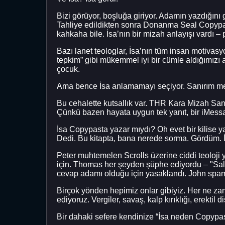
Bizi görüyor, boşluğa giriyor. Adamın yazdığını
Tahliye edildikten sonra Donanma Seal Copypasta
kahkaha bile. İsa’nın bir mizah anlayışı vardı – 
Bazı lanet teologlar, İsa’nın tüm insan motiva
tepkim” gibi mükemmel iyi bir cümle aldığımızı a
çocuk.
Ama bence İsa anlamamayı seçiyor. Sanırım mem
Bu cehalette kutsallık var. THR Kara Mizah San
Çünkü bazen hayata uygun tek yanıt, bir iMes
İsa Copypasta yazar mıydı? Oh evet bir kilise yap
Dedi. Bu kitapta, bana nerede sorma. Gördüm. İ
Peter muhtemelen Scrolls üzerine ciddi teoloji
için. Thomas her şeyden şüphe ediyordu – "Sald
cevap adamı olduğu için yasaklandı. John spa
Birçok yönden hepimiz onlar gibiyiz. Her ne za
ediyoruz. Vergiler, savaş, kalp kırıklığı, erekti
Bir dahaki sefere kendinize “İsa neden Copypa