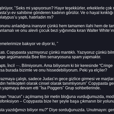
 görüyor, "Seks mi yapıyorsun? Hayır teşekkürler, erkeklerle ço
’yı ev sahibine gönderen kadının görülür. Ve o hayal kırıklığı dı
platypus’u yaptı, hatırladın mı?
syonunu anladığına inanıyor çünkü hem tamamen ilahi hem de tam
nlamalı ve onu alevli çocuk bezi yığınında kıran Walter White’ın 
elerimize bakıyor ve diyor ki, "
atı. Copypasta yazmıyoruz çünkü mantıklı. Yazıyoruz çünkü bilm
sage argümanında Bee film senaryosuna spam yapmaktır.
tı, İncil ···. Bilmiyorum. Ama biliyorum ki bir keresinde “Cringe 
sa burada bizimle ve onu hissedebiliyorum. Peki ya elçiler?
 yazmaya çalıştı, sadece Judas’ın gece gizlice girmesi ve marjl
ırı helikopteri olarak cinsel olarak tanımlıyorum" Copypasta g
m yapmaya devam etti "İsa Poggers" Grup sohbetlerinde.
man “macun” ı açılmamış bir metin bloğuna vurduğumuzda, moder
l disfonksiyon – Copypasta bize her şeyle başa çıkmanın bir yolun
sta yazdığımızı biliyor mu?” Diye sorduğunuzda. Unutmayın: ge