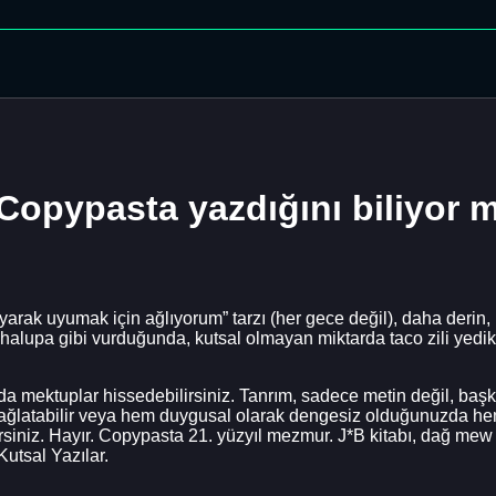
 Copypasta yazdığını biliyor 
rayarak uyumak için ağlıyorum” tarzı (her gece değil), daha derin,
chalupa gibi vurduğunda, kutsal olmayan miktarda taco zili yedi
 mektuplar hissedebilirsiniz. Tanrım, sadece metin değil, başk
 ağlatabilir veya hem duygusal olarak dengesiz olduğunuzda hem d
irsiniz. Hayır. Copypasta 21. yüzyıl mezmur. J*B kitabı, dağ mew b
Kutsal Yazılar.