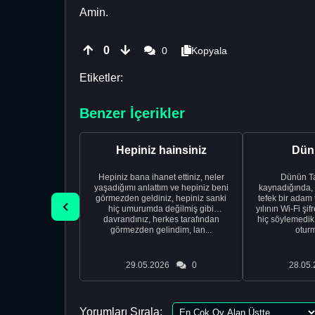
Amin.
0
0
Kopyala
Etiketler:
Benzer İçerikler
Hepiniz hainsiniz
Dünü
Hepiniz bana ihanet ettiniz, neler
Dünün Tarifi Ço
yaşadığımı anlattım ve hepiniz beni
kaynadığında,
görmezden geldiniz, hepiniz sanki
tefek bir adam 
hiç umurumda değilmiş gibi
yılının Wi-Fi şi
davrandınız, herkes tarafından
hiç söylemedi
görmezden gelindim, lan...
oturm
29.05.2026
0
28.05.
Yorumları Sırala: