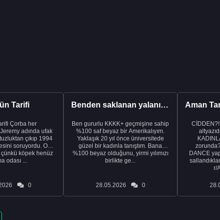
n Tarifi
Benden saklanan yalanı ortaya çıkardıktan sonra eşimden...
rba her
Ben gururlu KKKK+ geçmişine sahip
CİDDEN?!
 Jeremy adında ufak
%100 saf beyaz bir Amerikalıyım.
altyazıd
tuzluktan çıkıp 1994
Yaklaşık 20 yıl önce üniversitede
KADINLA
fresini soruyordu. Ona
güzel bir kadınla tanıştım. Bana
zorunda
k çünkü köpek henüz
%100 beyaz olduğunu, yirmi yılımızı
DANCE yapa
a odası ...
birlikte ge...
sallandıklar
r/
2026
0
28.05.2026
0
28.