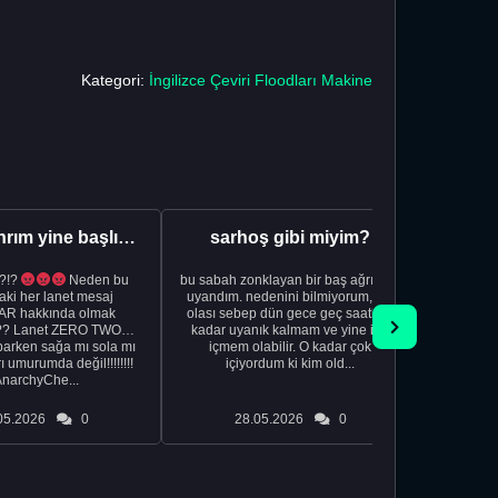
Kategori:
İngilizce Çeviri Floodları Makine
Aman Tanrım yine başlıyoruz..
sarhoş gibi miyim?
?!?
Neden bu
bu sabah zonklayan bir baş ağrısıyla
NSFW sana
aki her lanet mesaj
uyandım. nedenini bilmiyorum, tek
görmek istemi
R hakkında olmak
olası sebep dün gece geç saatlere
acıyorum 
?? Lanet ZERO TWO
kadar uyanık kalmam ve yine içki
bile 
rken sağa mı sola mı
içmem olabilir. O kadar çok
temi
ı umurumda değil!!!!!!!!
içiyordum ki kim old...
düşünc
AnarchyChe...
05.2026
0
28.05.2026
0