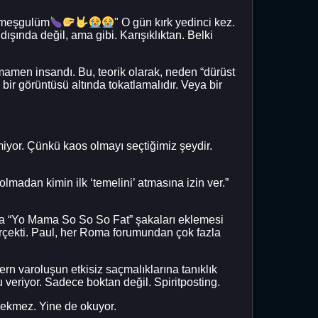
k meşgulüm
" O gün kırk yedinci kez.
şında değil, ama gibi. Karışıklıktan. Belki
amen insandı. Bu, teorik olarak, neden “dürüst
bir görüntüsü altında tokatlamalıdır. Veya bir
iyor. Çünkü kaos olmayı seçtiğimiz şeydir.
olmadan kimin ilk ‘temelini’ atmasına izin ver.”
ara “Yo Mama So So So Fat” şakaları eklemesi
erçekti. Paul, her Roma forumundan çok fazla
n varoluşun etkisiz saçmalıklarına tanıklık
u veriyor. Sadece boktan değil. Spiritposting.
rekmez. Yine de okuyor.