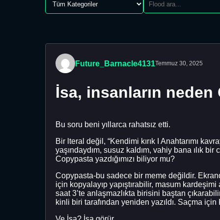
Future_Barnacle4131
Temmuz 30, 2025
İsa, insanların neden
Bu soru beni yıllarca rahatsız etti.
Bir lteral değil, “Kendimi kırık I Anahtarımı kav
yaşındaydım, susuz kaldım, vahiy bana ılık bir 
Copypasta yazdığımızı biliyor mu?
Copypasta-bu sadece bir meme değildir. Ekranda
için kopyalayıp yapıştırabilir, masum kardeşimi
saat 3’te anlaşmazlıkta birisini baştan çıkarabil
kinli biri tarafından yeniden yazıldı. Saçma için 
Ve İsa? İsa görür.