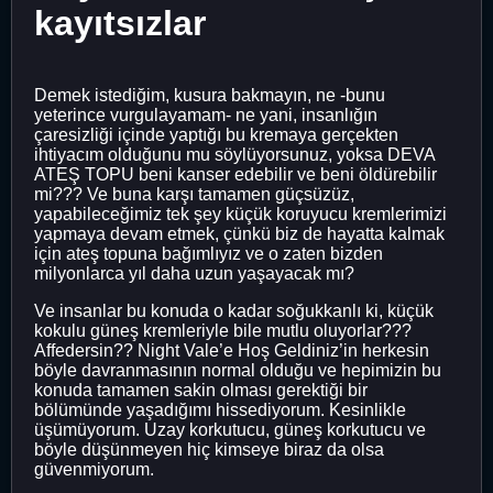
kayıtsızlar
Demek istediğim, kusura bakmayın, ne -bunu
yeterince vurgulayamam- ne yani, insanlığın
çaresizliği içinde yaptığı bu kremaya gerçekten
ihtiyacım olduğunu mu söylüyorsunuz, yoksa DEVA
ATEŞ TOPU beni kanser edebilir ve beni öldürebilir
mi??? Ve buna karşı tamamen güçsüzüz,
yapabileceğimiz tek şey küçük koruyucu kremlerimizi
yapmaya devam etmek, çünkü biz de hayatta kalmak
için ateş topuna bağımlıyız ve o zaten bizden
milyonlarca yıl daha uzun yaşayacak mı?
Ve insanlar bu konuda o kadar soğukkanlı ki, küçük
kokulu güneş kremleriyle bile mutlu oluyorlar???
Affedersin?? Night Vale’e Hoş Geldiniz’in herkesin
böyle davranmasının normal olduğu ve hepimizin bu
konuda tamamen sakin olması gerektiği bir
bölümünde yaşadığımı hissediyorum. Kesinlikle
üşümüyorum. Uzay korkutucu, güneş korkutucu ve
böyle düşünmeyen hiç kimseye biraz da olsa
güvenmiyorum.