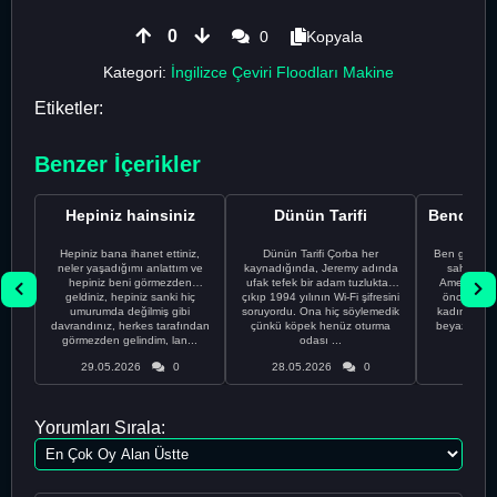
0
0
Kopyala
Kategori:
İngilizce Çeviri Floodları Makine
Etiketler:
Benzer İçerikler
Hepiniz hainsiniz
Dünün Tarifi
Hepiniz bana ihanet ettiniz,
Dünün Tarifi Çorba her
Ben gururl
neler yaşadığımı anlattım ve
kaynadığında, Jeremy adında
sahip %10
hepiniz beni görmezden
ufak tefek bir adam tuzluktan
Amerikalıyı
geldiniz, hepiniz sanki hiç
çıkıp 1994 yılının Wi-Fi şifresini
önce ünive
umurumda değilmiş gibi
soruyordu. Ona hiç söylemedik
kadınla ta
davrandınız, herkes tarafından
çünkü köpek henüz oturma
beyaz olduğu
görmezden gelindim, lan...
odası ...
bir
29.05.2026
0
28.05.2026
0
28.05
Yorumları Sırala: