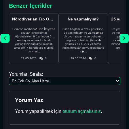
Benzer İçerikler
Nörodiverjan Tıp Öğrencisi Yeni Bir Yol Arıyor
Ne yapmalıyım?
Herkese merhaba! Ben İtalya'da
Biraz bağlam vermek gerekirse,
25 yaşındayı
okuyan İsrailli bir tıp
24 yaşındayım ve 21 yaşında
ve yanlış kar
öğrencisiyim. 6 üzerinden 5.
bir oyun tasarımı ve geliştirme
yapmadı
sınıftayım ve teorik olarak
programını bitirdim (temelde
cesaretimin 
yaklaşık bir buçuk yılım kaldı
yaklaşık bir buçuk yıl süren
hissediyorum.
ama son 7-neredeyse 8 yılımı
resmi olmayan bir yüksek lisans
istikrarsız
bu 4 yıl...
e�...
29.05.2026
0
29.05.2026
0
29.05
Yorumları Sırala:
Yorum Yaz
Yorum yapabilmek için
oturum açmalısınız
.