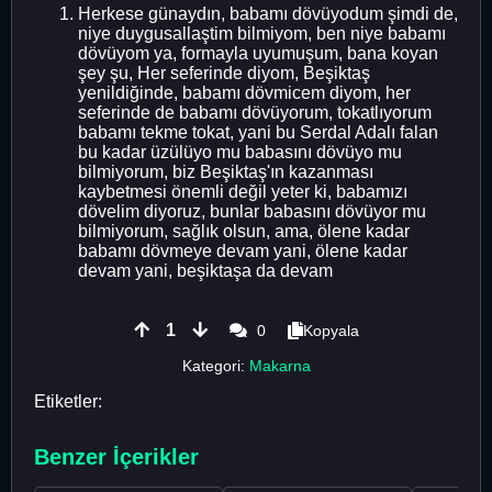
Herkese günaydın, babamı dövüyodum şimdi de,
niye duygusallaştim bilmiyom, ben niye babamı
dövüyom ya, formayla uyumuşum, bana koyan
şey şu, Her seferinde diyom, Beşiktaş
yenildiğinde, babamı dövmicem diyom, her
seferinde de babamı dövüyorum, tokatlıyorum
babamı tekme tokat, yani bu Serdal Adalı falan
bu kadar üzülüyo mu babasını dövüyo mu
bilmiyorum, biz Beşiktaş'ın kazanması
kaybetmesi önemli değil yeter ki, babamızı
dövelim diyoruz, bunlar babasını dövüyor mu
bilmiyorum, sağlık olsun, ama, ölene kadar
babamı dövmeye devam yani, ölene kadar
devam yani, beşiktaşa da devam
1
0
Kopyala
Kategori:
Makarna
Etiketler:
Benzer İçerikler