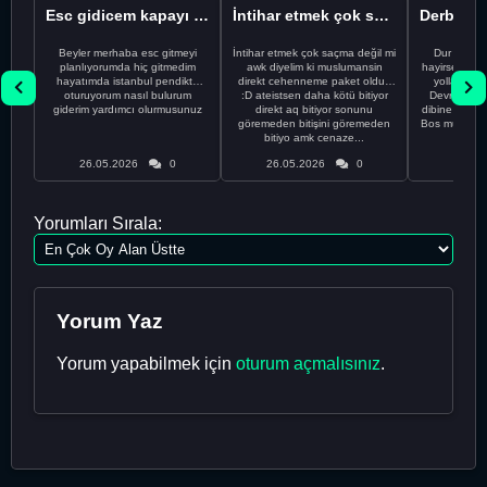
Esc gidicem kapayı koydum
İntihar etmek çok saçma değil mi
Beyler merhaba esc gitmeyi
İntihar etmek çok saçma değil mi
Dur Oğlum
planlıyorumda hiç gitmedim
awk diyelim ki muslumansin
hayirsever bi
hayatımda istanbul pendikte
direkt cehenneme paket oldun
yolla deme
oturuyorum nasıl bulurum
:D ateistsen daha kötü bitiyor
Devrim abi a
giderim yardımcı olurmusunuz
direkt aq bitiyor sonunu
dibine vurdu
göremeden bitişini göremeden
Bos muhabbe
bitiyo amk cenaze...
an
26.05.2026
0
26.05.2026
0
26.05
Yorumları Sırala:
Yorum Yaz
Yorum yapabilmek için
oturum açmalısınız
.