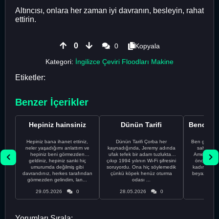
Altıncısı, onlara her zaman iyi davranın, besleyin, rahat
ettirin.
0
0
Kopyala
Kategori:
İngilizce Çeviri Floodları Makine
Etiketler:
Benzer İçerikler
Hepiniz hainsiniz
Dünün Tarifi
Hepiniz bana ihanet ettiniz,
Dünün Tarifi Çorba her
Ben gururl
neler yaşadığımı anlattım ve
kaynadığında, Jeremy adında
sahip %10
hepiniz beni görmezden
ufak tefek bir adam tuzluktan
Amerikalıyı
geldiniz, hepiniz sanki hiç
çıkıp 1994 yılının Wi-Fi şifresini
önce ünive
umurumda değilmiş gibi
soruyordu. Ona hiç söylemedik
kadınla ta
davrandınız, herkes tarafından
çünkü köpek henüz oturma
beyaz olduğu
görmezden gelindim, lan...
odası ...
bir
29.05.2026
0
28.05.2026
0
28.05
Yorumları Sırala: