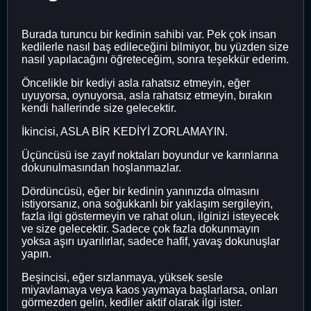
Burada turuncu bir kedinin sahibi var. Pek çok insan
kedilerle nasıl baş edileceğini bilmiyor, bu yüzden size
nasıl yapılacağını öğreteceğim, sonra teşekkür ederim.
Öncelikle bir kediyi asla rahatsız etmeyin, eğer
uyuyorsa, oynuyorsa, asla rahatsız etmeyin, bırakın
kendi hallerinde size gelecektir.
İkincisi, ASLA BİR KEDİYİ ZORLAMAYIN.
Üçüncüsü ise zayıf noktaları boyundur ve karınlarına
dokunulmasından hoşlanmazlar.
Dördüncüsü, eğer bir kedinin yanınızda olmasını
istiyorsanız, ona soğukkanlı bir yaklaşım sergileyin,
fazla ilgi göstermeyin ve rahat olun, ilginizi isteyecek
ve size gelecektir. Sadece çok fazla dokunmayın
yoksa aşırı uyarılırlar, sadece hafif, yavaş dokunuşlar
yapın.
Beşincisi, eğer sızlanmaya, yüksek sesle
miyavlamaya veya kaos yaymaya başlarlarsa, onları
görmezden gelin, kediler aktif olarak ilgi ister.