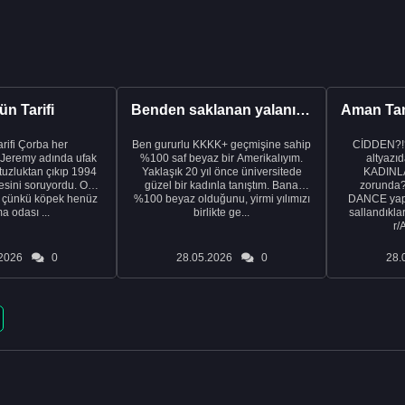
n Tarifi
Benden saklanan yalanı ortaya çıkardıktan sonra eşimden...
rba her
Ben gururlu KKKK+ geçmişine sahip
CİDDEN?!
 Jeremy adında ufak
%100 saf beyaz bir Amerikalıyım.
altyazıd
tuzluktan çıkıp 1994
Yaklaşık 20 yıl önce üniversitede
KADINLA
fresini soruyordu. Ona
güzel bir kadınla tanıştım. Bana
zorunda
k çünkü köpek henüz
%100 beyaz olduğunu, yirmi yılımızı
DANCE yapa
a odası ...
birlikte ge...
sallandıklar
r/
2026
0
28.05.2026
0
28.