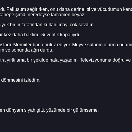
ı. Fallusum seğirirken, onu daha derine itti ve vücudumun kendi
h kanepe şimdi neredeyse tamamen beyaz.
ük bir iri tarafından kullanılmayı çok sevdim.
r kez daha baktım. Güvenlik kapalıydı.
başladı. Mermiler bana nüfuz ediyor. Meyve sularım oturma odamı 
um ve sonunda ağrı durdu.
ara yırttı ama bir şekilde hala yaşadım. Televizyonuma doğru ve
 dönmesini izledim.
ken dünyam siyah gitti, yüzümde bir gülümseme.