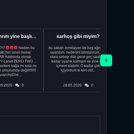
Aman Tanrım yine başlıyoruz..
sarhoş gibi miyim?
?!?
Neden bu
bu sabah zonklayan bir baş ağrısıyla
NSFW sana
aki her lanet mesaj
uyandım. nedenini bilmiyorum, tek
görmek istemi
R hakkında olmak
olası sebep dün gece geç saatlere
acıyorum 
?? Lanet ZERO TWO
kadar uyanık kalmam ve yine içki
bile 
rken sağa mı sola mı
içmem olabilir. O kadar çok
temi
ı umurumda değil!!!!!!!!
içiyordum ki kim old...
düşünc
AnarchyChe...
05.2026
0
28.05.2026
0