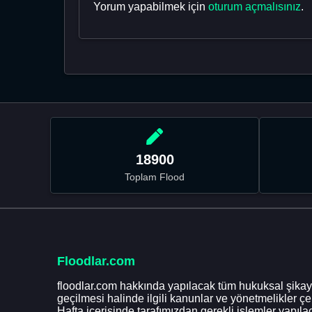
Yorum yapabilmek için
oturum açmalısınız
.
18900
Toplam Flood
Floodlar.com
floodlar.com hakkında yapılacak tüm hukuksal şikaye
geçilmesi halinde ilgili kanunlar ve yönetmelikler ç
Hafta içerisinde tarafımızdan gerekli işlemler yapılac