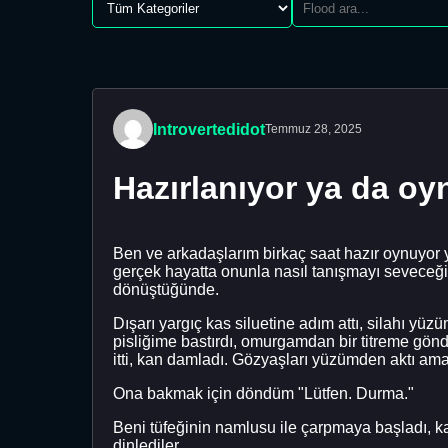
Introvertedidot
Temmuz 28, 2025
Hazırlanıyor ya da oy
Ben ve arkadaşlarım birkaç saat hazır oynuyor y
gerçek hayatta onunla nasıl tanışmayı seveceğ
dönüştüğünde.
Dışarı yargıç kas siluetine adım attı, silahı y
pisliğime bastırdı, omurgamdan bir titreme gönderd
itti, kan damladı. Gözyaşları yüzümden aktı am
Ona bakmak için döndüm "Lütfen. Durma."
Beni tüfeğinin namlusu ile çarpmaya başladı, k
dinlediler.