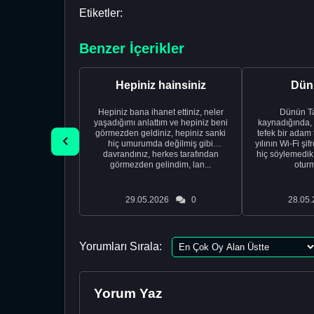
Etiketler:
Benzer İçerikler
Hepiniz hainsiniz
Dünü
Hepiniz bana ihanet ettiniz, neler
Dünün Tarifi Ço
yaşadığımı anlattım ve hepiniz beni
kaynadığında,
görmezden geldiniz, hepiniz sanki
tefek bir adam 
hiç umurumda değilmiş gibi
yılının Wi-Fi şi
davrandınız, herkes tarafından
hiç söylemedi
görmezden gelindim, lan...
oturm
29.05.2026
0
28.05.
Yorumları Sırala:
Yorum Yaz