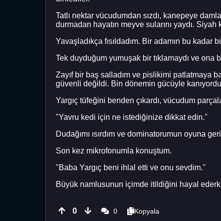
Tatlı nektar vücudumdan sızdı, kanepeye damlad
durmadan hayatın meyve sularını yaydı. Siya
Yavaşladıkça fısıldadım. Bir adamın bu kadar büy
Tek duyduğum yumuşak bir tıklamaydı ve ona bi
Zayıf bir baş salladım ve pislikimi patlatmaya 
güvenli değildi. Bin dönemin gücüyle kanıyord
Yargıç tüfeğini benden çıkardı, vücudum parçal
"Yavru kedi için ne istediğinize dikkat edin."
Dudağımı ısırdım ve dominatorumun oyuna geri
Son kez mikrofonumla konuştum.
"Baba Yargıç beni ihlal etti ve onu sevdim."
Büyük namlusunun içimde itildiğini hayal eder
0
0
Kopyala