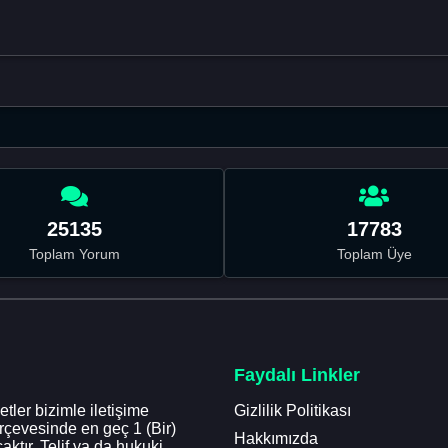
25135
17783
Toplam Yorum
Toplam Üye
Faydalı Linkler
tler bizimle iletişime
Gizlilik Politikası
erçevesinde en geç 1 (Bir)
Hakkımızda
aktır. Telif ya da hukuki