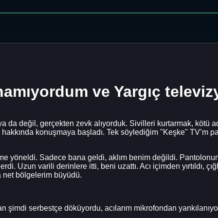
namıyordum ve Yargıç televiz
a da değil, gerçekten zevk alıyorduk. Sivilleri kurtarmak, kötü 
i hakkında konuşmaya başladı. Tek söylediğim "Keşke" TV’m parl
üzüme yöneldi. Sadece bana geldi, aklım benim değildi. Pantolon
i. Uzun varili derinlere itti, beni uzattı. Acı içimden yırtıldı, ç
a net bölgelerim büyüdü.
an şimdi serbestçe döküyordu, acılarım mikrofondan yankılanıyo