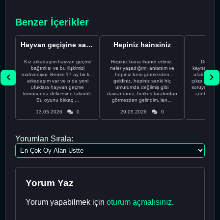
Benzer İçerikler
Hayvan geçişine sağlıksız bir şekilde bağımlı oldu�...
Hepiniz hainsiniz
Dünü
Kız arkadaşım hayvan geçme
Hepiniz bana ihanet ettiniz,
Dünün Tarifi Ç
bağımlısı ve bu ilişkimizi
neler yaşadığımı anlattım ve
kaynadığın
mahvediyor. Benim 17 ay bir kız
hepiniz beni görmezden
ufak tefek 
arkadaşım var ve o da yeni
geldiniz, hepiniz sanki hiç
çıkıp 1994 yı
ufuklara hayvan geçme
umurumda değilmiş gibi
soruyordu. 
konusunda delicesine takıntılı.
davrandınız, herkes tarafından
çünkü köp
Bu oyunu birkaç ...
görmezden gelindim, lan...
o
13.05.2026
0
29.05.2026
0
28.05
Yorumları Sırala:
Yorum Yaz
Yorum yapabilmek için
oturum açmalısınız
.