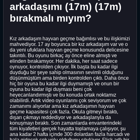
arkadaşımı (17m) (17m)
bırakmalı mıyım?
Kız arkadaşım hayvan geçme bağımlısı ve bu ilişkimizi
mahvediyor. 17 ay boyunca bir kız arkadaşım var ve o
da yeni ufuklara hayvan geçme konusunda delicesine
takıntılı. Bu oyunu birkaç ay önce eline almıştı ve
elinden bırakamıyor. Her dakika, her saat sadece
oynuyor, kontrolden çıkıyor. İlk başta bu kadar ilgi
duyduğu bir şeye sahip olmasının sevimli olduğunu
düşünmüştüm ama birden kontrolden çıktı. Daha önce
hiç bir oyuna bu kadar ilgi duymamıştı ve onun bir
oyuna bu kadar ilgi duyması beni çok
heyecanlandırmıştı ve bu konuda ortak noktamız
olabilirdi. Artık video oyunlarını çok seviyorum ve çok
zamanımı alıyorlar ama kız arkadaşımın hayvan
geçme kapasitesi çok fazla. Okula gitmeyi bıraktı,
dışarı çıkmayı reddediyor ve arkadaşlarıyla da
konuşmayı bıraktı. Son zamanlarda envanterindeki
tüm kıyafetleri gerçek hayatta toplamaya çalışıyor, şu
ana kadar 2 hafta içinde 300 dolardan fazla harcadı ve
hala gidecek çok yolu olduğunu söylüyor. Flick adlı bir