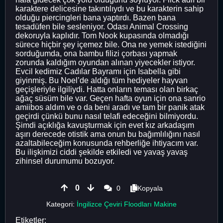
karaktere delicesine takıntılıydı ve bu karakterin sahip
olduğu piercingleri bana yaptırdı. Bazen bana
tesadüfen bile sesleniyor. Odası Animal Crossing
dekoruyla kaplıdır. Tom Nook kupasında olmadığı
sürece hiçbir şey içemez bile. Ona ne yemek istediğini
sorduğumda, ona bambu filizi çorbası yapmak
zorunda kaldığım oyundan alınan yiyecekler istiyor.
Evcil kedimiz Cadılar Bayramı için Isabella gibi
giyinmiş. Bu Noel’de aldığı tüm hediyeler hayvan
geçişleriyle ilgiliydi. Hatta onların teması olan birkaç
ağaç süsüm bile var. Geçen hafta oyun için ona sanrio
amiibos aldım ve o da beni aradı ve tam bir panik atak
geçirdi çünkü bunu nasıl telafi edeceğini bilmiyordu.
Şimdi açıklığa kavuşturmak için evet kız arkadaşım
aşırı derecede otistik ama onun bu bağımlılığını nasıl
azaltabileceğim konusunda rehberliğe ihtiyacım var.
Bu ilişkimizi ciddi şekilde etkiledi ve yavaş yavaş
zihinsel durumumu bozuyor.
0
0
Kopyala
Kategori:
İngilizce Çeviri Floodları Makine
Etiketler: