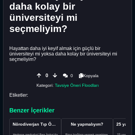
daha kolay bir
üniversiteyi mi
seçmeliyim?
Hayattan daha iyi keyif almak için güçlü bir
üniversiteyi mi yoksa daha kolay bir üniversiteyi mi
seçmeliyim?
0
0
Kopyala
Kategori:
Tavsiye Öneri Floodları
Etiketler:
Benzer İçerikler
Nörodiverjan Tıp Öğrencisi Yeni Bir Yol Arıyor
Ne yapmalıyım?
Herkese merhaba! Ben İtalya'da
Biraz bağlam vermek gerekirse,
25 yaşındayı