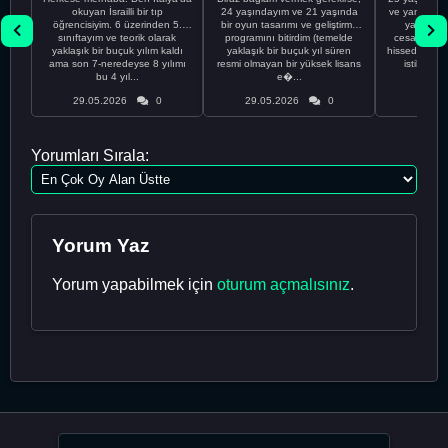
okuyan İsrailli bir tıp
24 yaşındayım ve 21 yaşında
ve yanlış kar
öğrencisiyim. 6 üzerinden 5.
bir oyun tasarımı ve geliştirme
yapmadı
sınıftayım ve teorik olarak
programını bitirdim (temelde
cesaretimin 
yaklaşık bir buçuk yılım kaldı
yaklaşık bir buçuk yıl süren
hissediyorum.
ama son 7-neredeyse 8 yılımı
resmi olmayan bir yüksek lisans
istikrarsız
bu 4 yıl...
e�...
29.05.2026
0
29.05.2026
0
29.05
Yorumları Sırala:
Yorum Yaz
Yorum yapabilmek için
oturum açmalısınız
.