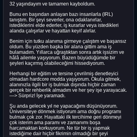
32 yaşındayım ve tamamen kayboldum.
Bunu en başından anlayan bazı insanlarla (IRL)
tanıştım. Bir şeyi severler, ona odaklanırlar,
istediklerini elde ederler, iş kurarlar veya istedikleri
alanda çalışırlar ve hayattan keyif alırlar.
Benim için tutku alanıma girmeye çalıştım ve başarısız
oldum. Bu yüzden başka bir alana gittim ama iş
bulamadım. Yıllarca uğraştıktan sonra artık işsizim ve
hâlâ ailemle yaşıyorum. Bazen büyüdüğümde bir
şeyleri kaçırmış olabileceğimi hissediyorum.
Herhangi bir eğitim ve tersine çevrilmiş denetleyici
olmadan hardcore modda yaşıyorum. Okula gitmek,
alanınızla ilgili bir iş bulmak dışında hiçbir zaman
gerçek bir rehberlik almadım ve her şey işe yarayacak.
—> Sürpriz! İşe yaramadı.
Şu anda gelecek yıl ne yapacağımı düşünüyorum.
Üniversiteye dönmek istiyorum ama doğru programı
bulmak çok zor. Hayattaki ilk tercihime geri dönmeyi
çok isterim ama paramı ve zamanımı boşa
harcamaktan korkuyorum. Ne tür bir iş yapmak
istediğime dair hiçbir fikrimin olmadığı bir şeyi