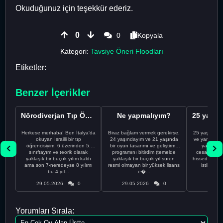
Okuduğunuz için teşekkür ederiz.
0
0
Kopyala
Kategori:
Tavsiye Öneri Floodları
Etiketler:
Benzer İçerikler
Nörodiverjan Tıp Öğrencisi Yeni Bir Yol Arıyor
Ne yapmalıyım?
Herkese merhaba! Ben İtalya'da
Biraz bağlam vermek gerekirse,
25 yaşındayı
okuyan İsrailli bir tıp
24 yaşındayım ve 21 yaşında
ve yanlış kar
öğrencisiyim. 6 üzerinden 5.
bir oyun tasarımı ve geliştirme
yapmadı
sınıftayım ve teorik olarak
programını bitirdim (temelde
cesaretimin 
yaklaşık bir buçuk yılım kaldı
yaklaşık bir buçuk yıl süren
hissediyorum.
ama son 7-neredeyse 8 yılımı
resmi olmayan bir yüksek lisans
istikrarsız
bu 4 yıl...
e�...
29.05.2026
0
29.05.2026
0
29.05
Yorumları Sırala: