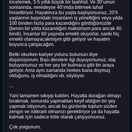
incelemek, 3-5 yıllık büyük bir taahhüt. Ve 30’umun
sonlarında, neredeyse 40’ımda bitirmek tuhaf
hissettiriyor. Hayatınıza bu yaşta başlıyorsunuz, 20’li
yaşlarının başındaki insanların iş yönettiğini veya yılda
100 binden fazla para kazandığını gördüğünüzde
(benim bir yılda kazandığım maksimum para ancak 40
bindi). İnsanlar 60 yaşında emekli oluyorlar, sanki hiç
emekli olamayacakmışım gibi geliyor ve hayatım
boyunca çalışacağım.
Belki okurken kariyer yolunu bulursun diye
düşünüyorum. Bazı derslere ilgi duyuyorsunuz, staj
buluyorsunuz ve her şey bir bulmaca gibi bir araya
geliyor. Ama aynı zamanda herkes bana doymuş
olduğunu, iş olmadığını vb. söylüyor.
…
Yani tamamen sıkışıp kaldım. Hayatta durağan olmayı
bırakmak, sonunda yapmaktan keyif aldığım bir şey
yapmak istiyorum, ancak bu günlerde toplum sizden
zengin ve istikrarlı olmanızı gerektiriyor ya da hayatta
kalmak için sadece köle olarak çalışıyorsunuz.
Çok yorgunum.