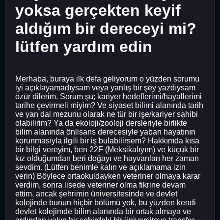
yoksa gerçekten keyif
aldığım bir dereceyi mi?
lütfen yardım edin
Merhaba, buraya ilk defa geliyorum o yüzden sorumu
iyi açıklayamadıysam veya yanlış bir şey yazdıysam
özür dilerim. Sorum şu; kariyer hedeflerimi/hayallerimi
tarihe çevirmeli miyim? Ve siyaset bilimi alanında tarih
ve yan dal mezunu olarak ne tür bir işe/kariyer sahibi
olabilirim? Ya da ekoloji/zooloji dersleriyle birlikte
bilim alanında önlisans derecesiyle yaban hayatının
korunmasıyla ilgili bir iş bulabilirsem? Hakkımda kısa
bir bilgi vereyim, ben 22F (Meksikalıyım) ve küçük bir
kız olduğumdan beri doğayı ve hayvanları her zaman
sevdim. (Lütfen benimle kalın ve açıklamama izin
verin) Böylece ortaokuldayken veteriner olmaya karar
verdim, sonra lisede veteriner olma fikrine devam
ettim, ancak şehrimin üniversitesinde ve devlet
kolejinde bunun hiçbir bölümü yok, bu yüzden kendi
devlet kolejimde bilim alanında bir ortak almaya ve