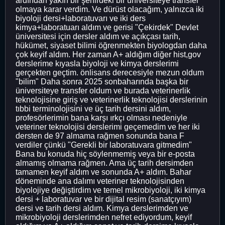
ardından yakın bir şehirdeki bir üniversiteye transfer
olmaya karar verdim. Ve dürüst olacağım, yalnızca iki
biyoloji dersi+laboratuvarı ve iki ders
kimya+laboratuarı aldım ve gerisi "Çekirdek" Devlet
üniversitesi için dersler aldım ve açıkçası tarih,
hükümet, siyaset bilimi öğrenmekten biyologdan daha
çok keyif aldım. Her zaman A+ aldığım diğer hist,gov
derslerime kıyasla biyoloji ve kimya derslerimi
gerçekten geçtim. önlisans derecesiyle mezun oldum
"bilim" Daha sonra 2025 sonbaharında başka bir
üniversiteye transfer oldum ve burada veterinerlik
teknolojisine giriş ve veterinerlik teknolojisi derslerinin
tıbbi terminolojisini ve üç tarih dersini aldım,
profesörlerimin bana karşı ırkçı olması nedeniyle
veteriner teknolojisi derslerimi geçemedim ve her iki
dersten de 97 almama rağmen sonunda bana F
verdiler çünkü "Gerekli bir laboratuvara gitmedim"
Bana bu konuda hiç söylenmemiş veya bir e-posta
almamış olmama rağmen. Ama üç tarih dersimden
tamamen keyif aldım ve sonunda A+ aldım. Bahar
döneminde ana dalımı veteriner teknolojisinden
biyolojiye değiştirdim ve temel mikrobiyoloji, iki kimya
dersi + laboratuvar ve bir dijital resim (sanatçıyım)
dersi ve tarih dersi aldım. Kimya derslerimden ve
mikrobiyoloji derslerimden nefret ediyordum, keyif