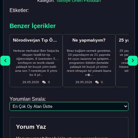
Kategori:
Tavsiye Öneri Floodları
Etiketler:
Benzer İçerikler
Nörodiverjan Tıp Öğrencisi Yeni Bir Yol Arıyor
Ne yapmalıyım?
Herkese merhaba! Ben İtalya'da
Biraz bağlam vermek gerekirse,
25 yaşındayı
okuyan İsrailli bir tıp
24 yaşındayım ve 21 yaşında
ve yanlış kar
öğrencisiyim. 6 üzerinden 5.
bir oyun tasarımı ve geliştirme
yapmadı
sınıftayım ve teorik olarak
programını bitirdim (temelde
cesaretimin 
yaklaşık bir buçuk yılım kaldı
yaklaşık bir buçuk yıl süren
hissediyorum.
ama son 7-neredeyse 8 yılımı
resmi olmayan bir yüksek lisans
istikrarsız
bu 4 yıl...
e�...
29.05.2026
0
29.05.2026
0
29.05
Yorumları Sırala:
Yorum Yaz