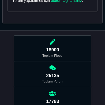
Yorum yapabilmek için
oturum açmalısınız
.
18900
Toplam Flood
25135
Toplam Yorum
17783