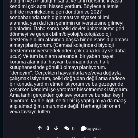
aldığım ve A+ aldığım sanat ve tarih dersime kıyasla
kendimi çok aptal hissediyordum. Böylece ailemle
birlikte memleketime geri döndüm ve 2027
sonbaharında tarih diploması ve siyaset bilimi
alanında yan dal için şehrimin üniversitesine gitmeyi
planladım. Daha sonra belki devlet üniversiteme geri
dönmeyi ve gerçek bilim/biyoloji/ekoloji/zooloji
dersleriyle bilim alanında başka bir önlisans diploması
almayı planlıyorum. (Cemaat kolejindeki biyoloji
derslerim üniversitedekinden çok daha kolay ve daha
ucuz) Ve tüm bunların arasında, bir yaban hayatı
koruma alanında, hayvan barınağında ve halk
kütüphanesinde gönüllü olmayı planlıyorum.
"deneyim". Gerçekten hayvanlarla ve/veya doğayla
çalışmak istiyorum, belki doğrudan değil ama sadece
bir konuda yardım etmek istiyorum ve bu gezegende
yaşarken kendimi işe yaramaz hissetmemek istiyorum.
Ama tarihi gerçekten çok seviyorum ve bundan keyif
alıyorum, tarihle ilgili ne tür bir iş yaptığım ya da maaş
alıp almadığım umurumda değil. Herhangi bir öneri
veya tavsiye lütfen.
0
0
Kopyala