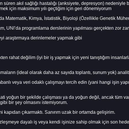
un süren akıl sağlığı hastalığı (anksiyete, depresyon) nedeniyle b
rmek için maksimum yılı geçtiğim için geri dönemiyorum
Matematik, Kimya, İstatistik, Biyoloji (Özellikle Genetik Mühendi
am, UNI’da programlama derslerinin yapılması gerçekten zor za
eyi araştırmaya derinlemeler yapmak gibi
ten rahat değilim (iyi bir iş yapmak için yeni tanıştığım insanl
aların (ideal olarak daha az sayıda toplantı, sunum yok) analitik
abanlı veya veri odaklı çalışmayı tercih edin (yani hangi işin ya
aati yoğun bir şekilde çalışması ya da yoğun değil, ancak tüm va
i gibi bir şey olmasını istemiyorum.
 kapıdan çıkarmaktı. Sanırım uzak bir ortamda gelişirim.
 sözleşmeye dayalı iş veya kendi işinize sahip olmak için son hede