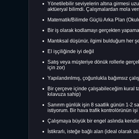
Yönetilebilir seviyelerin altına girmesi uz
aktüeryal bilimdi. Çalışmalardan mola ve
Matematik/Bilimde Güçlü Arka Plan (Okulda 
Bir iş olarak kodlamayı gerçekten yapam
Mantıksal düşünür, ilgimi bulduğum her ş
El işçiliğinde iyi değil
Satış veya müşteriye dönük rollerle gerçek
için zor)
Yapılandırılmış, çoğunlukla bağımsız çalışm
Bir çerçeve içinde çalışabileceğim kural t
kılavuza sahip)
Sanırım günlük işin 8 saatlik günün 1-2 s
istiyorum. Bir hava trafik kontrolörünün iş
Çalışmaya büyük bir engel aslında kendimi
İstikrarlı, isteğe bağlı alan (ideal olarak