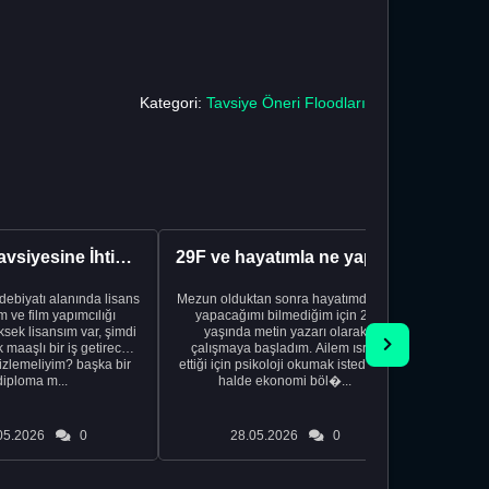
Kategori:
Tavsiye Öneri Floodları
Kariyer Tavsiyesine İhtiyacınız Var
29F ve hayatımla ne yapacağımı bilmiyorum
edebiyatı alanında lisans
Mezun olduktan sonra hayatımda ne
Yeni bir
 ve film yapımcılığı
yapacağımı bilmediğim için 20
vardiya. 
sek lisansım var, şimdi
yaşında metin yazarı olarak
Hs'den
maaşlı bir iş getirecek
çalışmaya başladım. Ailem ısrar
taşınd
izlemeliyim? başka bir
ettiği için psikoloji okumak istediğim
zamanlar
diploma m...
halde ekonomi böl�...
otel
05.2026
0
28.05.2026
0