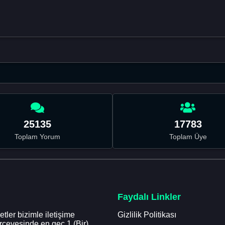
25135
17783
Toplam Yorum
Toplam Üye
Faydalı Linkler
tler bizimle iletişime
Gizlilik Politikası
erçevesinde en geç 1 (Bir)