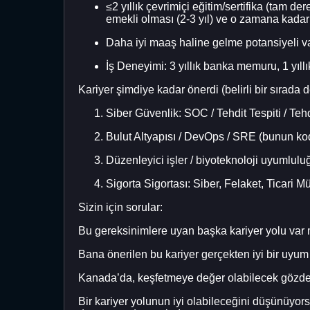
≤2 yıllık çevrimiçi eğitim/sertifika (tam d
emekli olması (2-3 yıl) ve o zamana kadar
Daha iyi maaş haline gelme potansiyeli var
İş Deneyimi: 3 yıllık banka memuru, 1 yıll
Kariyer şimdiye kadar önerdi (belirli bir sırada d
Siber Güvenlik: SOC / Tehdit Tespiti / Tehd
Bulut Altyapısı / DevOps / SRE (bunun kodl
Düzenleyici işler / biyoteknoloji uyumlulu
Sigorta Sigortası: Siber, Felaket, Ticari 
Sizin için sorular:
Bu gereksinimlere uyan başka kariyer yolu var
Bana önerilen bu kariyer gerçekten iyi bir uyu
Kanada’da, keşfetmeye değer olabilecek gözden
Bir kariyer yolunun iyi olabileceğini düşünüyorsa