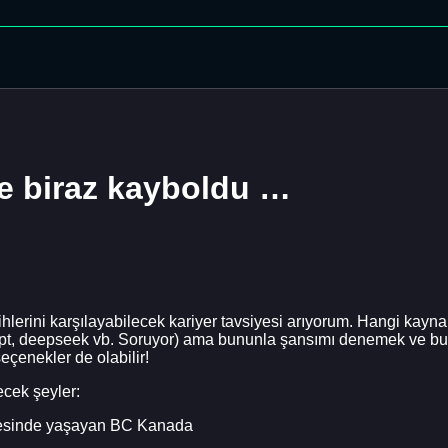
e biraz kayboldu …
cihlerini karşılayabilecek kariyer tavsiyesi arıyorum. Hangi kay
tgpt, deepseek vb. Soruyor) ama bununla şansımı denemek ve bu
çenekler de olabilir!
ecek şeyler:
ölgesinde yaşayan BC Kanada