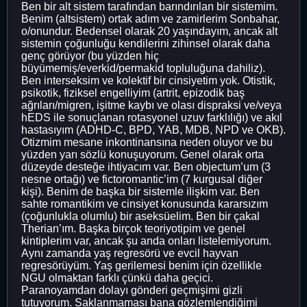
Ben bir alt sistem tarafından barındırılan bir sistemim.
Benim (altsistem) ortak adım ve zamirlerim Sonbahar,
o/onundur. Bedensel olarak 20 yaşındayım, ancak alt
sistemin çoğunluğu kendilerini zihinsel olarak daha
genç görüyor (bu yüzden hiç
büyümemiş/everkid/permakid topluluğuna dahiliz).
Ben interseksim ve kolektif bir cinsiyetim yok. Otistik,
psikotik, fiziksel engelliyim (artrit, epizodik baş
ağrıları/migren, işitme kaybı ve olası dispraksi ve/veya
hEDS ile sonuçlanan rotasyonel uzuv farklılığı) ve akıl
hastasıyım (ADHD-C, BPD, YAB, MDB, NPD ve OKB).
Otizmim mesane inkontinansına neden oluyor ve bu
yüzden yarı sözlü konuşuyorum. Genel olarak orta
düzeyde desteğe ihtiyacım var. Ben objectum’um (3
nesne ortağı) ve fictoromantic’im (7 kurgusal diğer
kişi). Benim de başka bir sistemle ilişkim var. Ben
sahte romantikim ve cinsiyet konusunda kararsızım
(çoğunlukla olumlu) bir aseksüelim. Ben bir çakal
Therian’ım. Başka birçok teoriyotipim ve genel
kintiplerim var, ancak şu anda onları listelemiyorum.
Aynı zamanda yaş regresörü ve evcil hayvan
regresörüyüm. Yaş gerilemesi benim için özellikle
NGU olmaktan farklı çünkü daha geçici.
Paranoyamdan dolayı gönderi geçmişimi gizli
tutuyorum. Saklanmaması bana gözlemlendiğimi