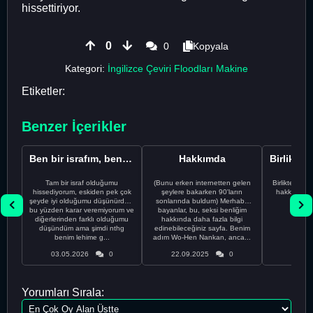
hissettiriyor.
0
0
Kopyala
Kategori:
İngilizce Çeviri Floodları Makine
Etiketler:
Benzer İçerikler
Ben bir israfım, benim hakkımda ne var?
Hakkımda
Tam bir israf olduğumu
(Bunu erken internetten gelen
Birlikte çalı
hissediyorum, eskiden pek çok
şeylere bakarken 90'ların
hakkımda b
şeyde iyi olduğumu düşünürdüm
sonlarında buldum) Merhaba
bu yüzden karar veremiyorum ve
bayanlar, bu, seksi benliğim
diğerlerinden farklı olduğumu
hakkında daha fazla bilgi
düşündüm ama şimdi nthg
edinebileceğiniz sayfa. Benim
benim lehime g...
adım Wo-Hen Nankan, anca...
03.05.2026
0
22.09.2025
0
21.09
Yorumları Sırala: