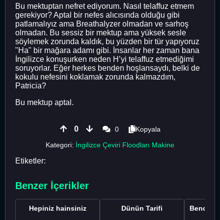
Bu mektuptan nefret ediyorum. Nasıl telaffuz etmem
gerekiyor? Aptal bir nefes alıcısında olduğu gibi
patlamalıyız ama Breathalyzer olmadan ve sarhoş
olmadan. Bu sessiz bir mektup ama yüksek sesle
söylemek zorunda kaldık, bu yüzden bir tür yapıyoruz
"Ha" bir mağara adamı gibi. İnsanlar her zaman bana
İngilizce konuşurken neden H’yi telaffuz etmediğimi
soruyorlar. Eğer herkes benden hoşlansaydı, belki de
kokulu nefesini koklamak zorunda kalmazdım,
Patricia?
Bu mektup aptal.
0
0
Kopyala
Kategori:
İngilizce Çeviri Floodları Makine
Etiketler:
Benzer İçerikler
Hepiniz hainsiniz
Dünün Tarifi