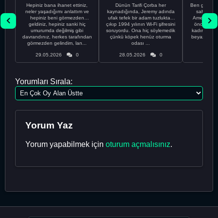
Hepiniz bana ihanet ettiniz,
Dünün Tarifi Çorba her
Ben gururl
neler yaşadığımı anlattım ve
kaynadığında, Jeremy adında
sahip %10
hepiniz beni görmezden
ufak tefek bir adam tuzluktan
Amerikalıyı
geldiniz, hepiniz sanki hiç
çıkıp 1994 yılının Wi-Fi şifresini
önce ünive
umurumda değilmiş gibi
soruyordu. Ona hiç söylemedik
kadınla ta
davrandınız, herkes tarafından
çünkü köpek henüz oturma
beyaz olduğu
görmezden gelindim, lan...
odası ...
bir
29.05.2026
0
28.05.2026
0
28.05
Yorumları Sırala:
Yorum Yaz
Yorum yapabilmek için
oturum açmalısınız
.