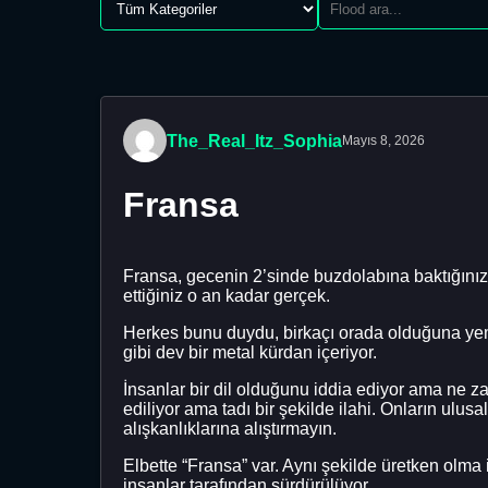
The_Real_Itz_Sophia
Mayıs 8, 2026
Fransa
Fransa, gecenin 2’sinde buzdolabına baktığınız
ettiğiniz o an kadar gerçek.
Herkes bunu duydu, birkaçı orada olduğuna yemin
gibi dev bir metal kürdan içeriyor.
İnsanlar bir dil olduğunu iddia ediyor ama ne zam
ediliyor ama tadı bir şekilde ilahi. Onların ulus
alışkanlıklarına alıştırmayın.
Elbette “Fransa” var. Aynı şekilde üretken olma
insanlar tarafından sürdürülüyor.