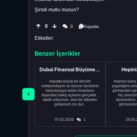
Şimdi mutlu musun?
0
0
Kopyala
Etiketler:
Benzer İçerikler
Dubai Finansal Büyüme vs Fransa Vatandaşlık / Güvenlik:...
Hepini
Hayatta büyük bir dönüm
Hepiniz bana i
noktasındayım ve benzer tavizlerle
yaşadığımı anla
karşı karşıya kalan insanların
görmezden geld
dışarıdan bakış açılarını gerçekten
hiç umurum
takdir ediyorum. olan bir ülkeden
davrandınız,
geliyorum zor dur...
görmezden 
07.02.2026
1
29.05.