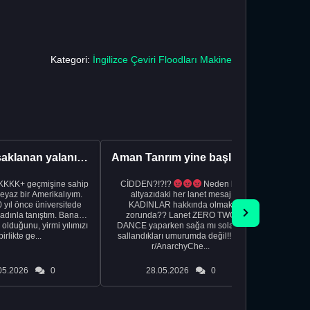
Kategori:
İngilizce Çeviri Floodları Makine
Benden saklanan yalanı ortaya çıkardıktan sonra eşimden...
Aman Tanrım yine başlıyoruz..
sar
 KKKK+ geçmişine sahip
CİDDEN?!?!?
Neden bu
bu sabah 
eyaz bir Amerikalıyım.
altyazıdaki her lanet mesaj
uyandım.
 yıl önce üniversitede
KADINLAR hakkında olmak
olası se
kadınla tanıştım. Bana
zorunda?? Lanet ZERO TWO
kadar u
lduğunu, yirmi yılımızı
DANCE yaparken sağa mı sola mı
içmem ola
birlikte ge...
sallandıkları umurumda değil!!!!!!!!
iç
r/AnarchyChe...
05.2026
0
28.05.2026
0