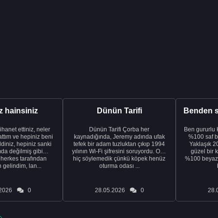
z hainsiniz
Dünün Tarifi
hanet ettiniz, neler
Dünün Tarifi Çorba her
Ben gururlu
ttım ve hepiniz beni
kaynadığında, Jeremy adında ufak
%100 saf b
iniz, hepiniz sanki
tefek bir adam tuzluktan çıkıp 1994
Yaklaşık 20
da değilmiş gibi
yılının Wi-Fi şifresini soruyordu. Ona
güzel bir 
 herkes tarafından
hiç söylemedik çünkü köpek henüz
%100 beyaz o
gelindim, lan...
oturma odası ...
2026
0
28.05.2026
0
28.