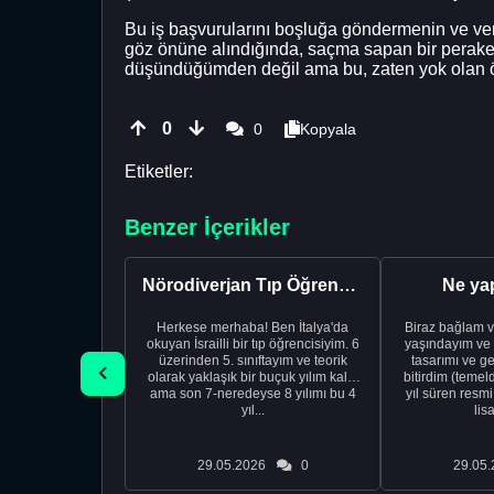
Bu iş başvurularını boşluğa göndermenin ve ver
göz önüne alındığında, saçma sapan bir perake
düşündüğümden değil ama bu, zaten yok olan özgüve
0
0
Kopyala
Etiketler:
Benzer İçerikler
Nörodiverjan Tıp Öğrencisi Yeni Bir Yol Arıyor
Ne ya
Herkese merhaba! Ben İtalya'da
Biraz bağlam v
okuyan İsrailli bir tıp öğrencisiyim. 6
yaşındayım ve 
üzerinden 5. sınıftayım ve teorik
tasarımı ve ge
olarak yaklaşık bir buçuk yılım kaldı
bitirdim (temel
ama son 7-neredeyse 8 yılımı bu 4
yıl süren resm
yıl...
lis
29.05.2026
0
29.05.