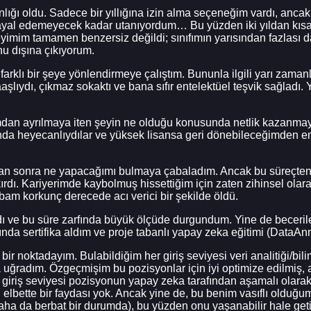
lığı oldu. Sadece bir yıllığına izin alma seçeneğim vardı, anca
ayal edemeyecek kadar utanıyordum… Bu yüzden iki yıldan kısa 
imim tamamen benzersiz değildi; sınıfımın yarısından fazlası d
u dışına çıkıyorum.
farklı bir şeye yönlendirmeye çalıştım. Bununla ilgili yarı zama
lıydı, çıkmaz sokaktı ve bana sıfır entelektüel teşvik sağladı. Y
mımdan ayrılmaya iten şeyin ne olduğu konusunda netlik kazanma
a heyecanlıydılar ve yüksek lisansa geri dönebileceğimden emi
dan sonra ne yapacağımı bulmaya çabaladım. Ancak bu süreçten 
e kırdı. Kariyerimde kaybolmuş hissettiğim için zaten zihinsel 
bam korkunç derecede acı verici bir şekilde öldü.
 ve bu süre zarfında büyük ölçüde durgundum. Yine de becerileri
anında sertifika aldım ve proje tabanlı yapay zeka eğitimi (DataA
 bir noktadayım. Bulabildiğim her giriş seviyesi veri analitiği/
a uğradım. Özgeçmişim bu pozisyonlar için iyi optimize edilmiş
iriş seviyesi pozisyonun yapay zeka tarafından aşamalı olarak 
elbette bir faydası yok. Ancak yine de, bu benim vasıflı olduğu
daha da berbat bir durumda), bu yüzden onu yaşanabilir hale ge