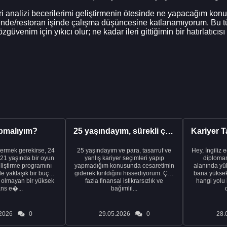
i analizi becerilerimi geliştirmenin ötesinde ne yapacağım kon
nde/restoran işinde çalışma düşüncesine katlanamıyorum. Bu tür
nim için yıkıcı olur; ne kadar ileri gittiğimin bir hatırlatıcısı 
pmalıyım?
25 yaşındayım, sürekli çalışıyorum ve hâlâ maddi a...
ermek gerekirse, 24
25 yaşındayım ve para, tasarruf ve
Hey, İngiliz 
21 yaşında bir oyun
yanlış kariyer seçimleri yapıp
diplomam
liştirme programını
yapmadığım konusunda cesaretimin
alanında yük
de yaklaşık bir buçuk
giderek kırıldığını hissediyorum. Çok
bana yüksek 
i olmayan bir yüksek
fazla finansal istikrarsızlık ve
hangi yolu 
ans e�...
bağımlıl...
2026
0
29.05.2026
0
28.