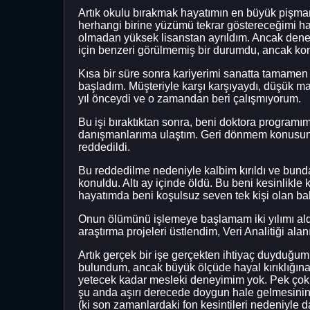
Artık okulu bırakmak hayatımın en büyük pişman
herhangi birine yüzümü tekrar göstereceğimi h
olmadan yüksek lisanstan ayrıldım. Ancak deney
için benzeri görülmemiş bir durumdu, ancak kon
Kısa bir süre sonra kariyerimi sanatta tamamen 
başladım. Müşteriyle karşı karşıyaydı, düşük maaş
yıl önceydi ve o zamandan beri çalışmıyorum.
Bu işi bıraktıktan sonra, beni doktora progra
danışmanlarıma ulaştım. Geri dönmem konusund
reddedildi.
Bu reddedilme nedeniyle kalbim kırıldı ve bun
konuldu. Altı ay içinde öldü. Bu beni kesinlikl
hayatımda beni koşulsuz seven tek kişi olan ba
Onun ölümünü işlemeye başlamam iki yılımı aldı
araştırma projeleri üstlendim, Veri Analitiği al
Artık gerçek bir işe gerçekten ihtiyaç duyduğum
bulundum, ancak büyük ölçüde hayal kırıklığın
yetecek kadar mesleki deneyimim yok. Pek çok g
şu anda aşırı derecede doygun hale gelmesinin 
(ki son zamanlardaki fon kesintileri nedeniyle 